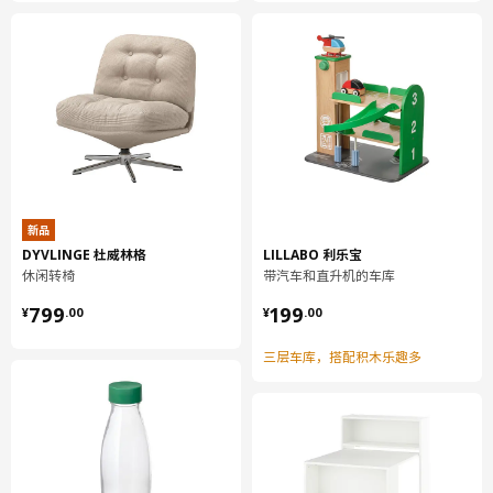
纤维板, 聚氨酯漆, 丙烯酸漆
落地柜 可嵌入设备/水槽
柜框架:
刨花板, 密胺贴膜, 塑料封边, 塑料封边
落地柜 可嵌入设备/水槽
背板:
纤维板, 纸制贴膜, 纸制贴膜
落地柜 可嵌入设备/水槽
新品
前档:
DYVLINGE 杜威林格
LILLABO 利乐宝
钢, 环氧/聚酯粉末涂层
休闲转椅
带汽车和直升机的车库
¥ 799.00
¥ 199.00
厨房缓冲式合叶
799
199
¥
.
00
¥
.
00
钢, 镀镍
三层车库，搭配积木乐趣多
组装说明和文件
货号
组装手册
METOD 米多 落地柜 可嵌入设备/水
304.305.98
槽