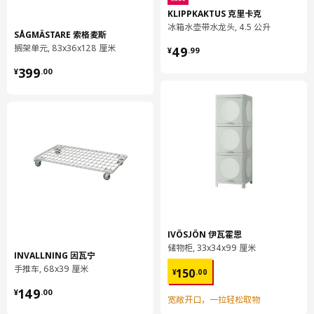
KLIPPKAKTUS 克里卡克
高度
3 厘米
冰箱水壶带水龙头, 4.5 公升
SÅGMÄSTARE 索格麦斯
长度
22 厘米
¥ 49.99
搁架单元, 83x36x128 厘米
49
¥
.
99
净重
0.20 公斤
¥ 399.00
399
¥
.
00
容量
1.3 公升
重量
0.21 公斤
宽度
20 厘米
包装数量
2
保养说明和环境和材料
保养说明
IVÖSJÖN 伊瓦霍恩
用湿布块沾水或非研磨性清洗剂擦拭。
储物柜, 33x34x99 厘米
INVALLNING 因瓦宁
用干净布块擦干
¥ 150.00
手推车, 68x39 厘米
150
¥
.
00
¥ 149.00
环境和材料
149
¥
.
00
宽敞开口，一拉轻松取物
抽屉前板/ 柜门