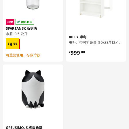
UTRUSTA 乌斯塔 厨房缓冲式合叶
605.248.83
热卖
循环利用
SPARTANSK 斯坝唐
水瓶, 0.5 公升
BILLY 毕利
¥ 9.99
书柜，带可折叠桌, 80x33/112x106 厘米
9
¥
.
99
¥ 999.00
999
¥
.
00
可重复使用，存放冷饮
GREJSIMOJS 格雷希莫