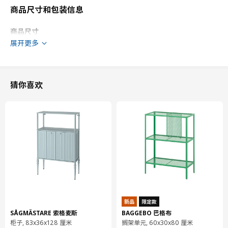
商品尺寸和包装信息
商品尺寸
展开更多
宽度
80.0 厘米
深度
61.9 厘米
框架，纵深
60.0 厘米
猜你喜欢
框架，高
80.0 厘米
包装信息
此商品包含6个包装
STENSUND 史丹桑德
抽屉前板
704.517.39
高度
2 厘米
新品
限定款
长度
90 厘米
SÅGMÄSTARE 索格麦斯
BAGGEBO 巴格布
柜子, 83x36x128 厘米
搁架单元, 60x30x80 厘米
净重
2.05 公斤