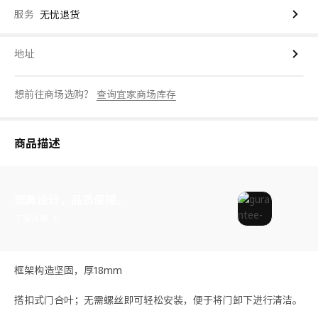
服务
无忧退货
地址
想前往商场选购？
查询宜家商场库存
商品描述
瑞典设计，品质保障。
了解详情
框架构造坚固，厚18mm
搭扣式门合叶；无需螺丝即可轻松安装，便于将门卸下进行清洁。