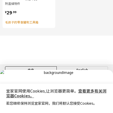
附盖储物件
¥ 29.99
29
¥
.
99
毛孩子的零食罐和工具箱
中文
English
© Inter IKEA Systems B.V. 1999-2026
隐私政策
缺陷披露政策
使用条款
宜家官网使用Cookies,让浏览器更简单。
查看更多有关浏
上海工商
沪公网安备 31010402001069号
览器Cookies。
全屋设计服务
沪ICP 备17055232 号
若您继续保持浏览宜家官网，我们将默认您接受Cookies。
宜家AI购物助手算法 网信算备310104755117001240013号
价格透明，设计专业，现货供应
抱歉，该商品在所选地区暂时缺货。
相似推荐
宜家智能搜索生成合成算法 网信算备310104755117001250025号
Cookie设置