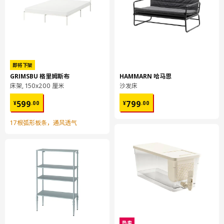
METOD 米多
落地柜 可嵌入设备/水槽
304.305.98
即将下架
高度
7 厘米
GRIMSBU 格里姆斯布
HAMMARN 哈马恩
床架, 150x200 厘米
沙发床
长度
88 厘米
¥ 599.00
¥ 799.00
净重
20.05 公斤
599
799
¥
.
00
¥
.
00
容量
36.3 公升
17根弧形板条，通风透气
重量
20.97 公斤
宽度
64 厘米
包装数量
1
UTRUSTA 乌斯塔
厨房缓冲式合叶
605.248.83
热卖