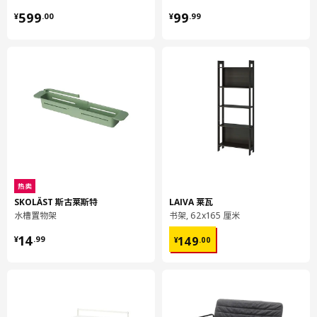
¥ 599.00
¥ 99.99
容量
4.3 公升
599
99
¥
.
00
¥
.
99
重量
2.24 公斤
宽度
22 厘米
包装数量
1
STENSUND 史丹桑德
柜门
904.517.19
高度
2 厘米
热卖
SKOLÄST 斯古莱斯特
LAIVA 莱瓦
长度
70 厘米
水槽置物架
书架, 62x165 厘米
净重
3.22 公斤
¥ 14.99
¥ 149.00
14
149
¥
.
99
¥
.
00
容量
6.4 公升
重量
3.48 公斤
宽度
42 厘米
包装数量
2