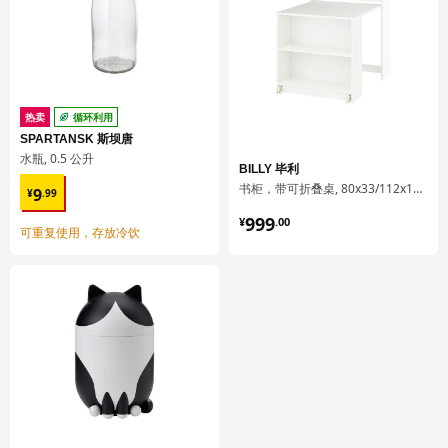
纤维板, 纸制贴膜, 纸制贴膜
固定通风搁板
柜框架:
刨花板, 密胺贴膜, 塑料封边
固定通风搁板
热卖
循环利用
金属部件:
SPARTANSK 斯坝唐
水瓶, 0.5 公升
钢, 电镀
BILLY 毕利
¥ 9.99
书柜，带可折叠桌, 80x33/112x106 厘米
厨房缓冲式合叶
9
¥
.
99
¥ 999.00
钢, 镀镍
999
¥
.
00
可重复使用，存放冷饮
组装说明和文件
货号
组装手册
VOXTORP 沃托普 柜门
903.274.09
METOD 米多 嵌入式家电高柜
102.709.68
METOD 米多 嵌入式家电高柜
102.709.68
UTRUSTA 乌斯塔 固定通风搁板
602.711.59