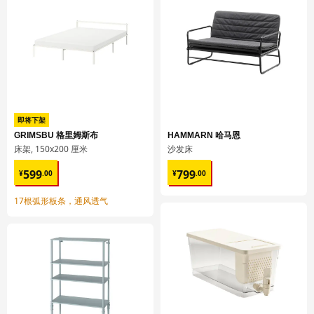
容量
93.8 公升
重量
53.90 公斤
宽度
61 厘米
包装数量
1
UTRUSTA 乌斯塔
即将下架
固定通风搁板
GRIMSBU 格里姆斯布
HAMMARN 哈马恩
床架, 150x200 厘米
沙发床
602.711.59
¥ 599.00
¥ 799.00
599
799
¥
.
00
¥
.
00
高度
2 厘米
长度
61 厘米
17根弧形板条，通风透气
净重
3.98 公斤
容量
6.6 公升
重量
4.05 公斤
宽度
57 厘米
包装数量
2