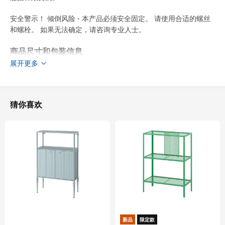
安全警示！ 倾倒风险 - 本产品必须安全固定。 请使用合适的螺丝
和螺栓。 如果无法确定，请咨询专业人士。
商品尺寸和包装信息
展开更多
商品尺寸
宽度
60.0 厘米
深度
61.9 厘米
猜你喜欢
高度
228.0 厘米
框架，纵深
60.0 厘米
框架，高
220.0 厘米
包装信息
此商品包含7个包装
VOXTORP 沃托普
柜门
新品
限定款