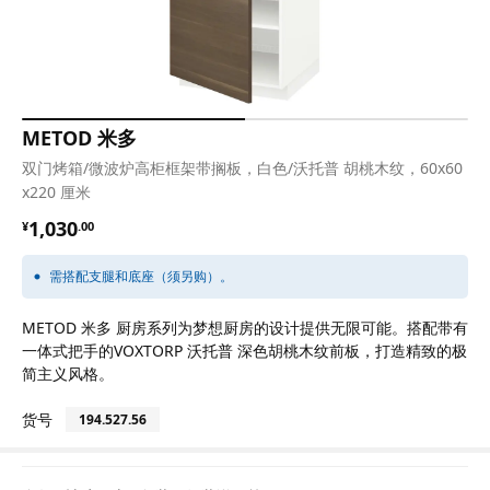
METOD 米多
双门烤箱/微波炉高柜框架带搁板，白色/沃托普 胡桃木纹，60x60
x220 厘米
¥ 1030.00
1,030
¥
.
00
需搭配支腿和底座（须另购）。
METOD 米多 厨房系列为梦想厨房的设计提供无限可能。搭配带有
一体式把手的VOXTORP 沃托普 深色胡桃木纹前板，打造精致的极
简主义风格。
货号
194.527.56