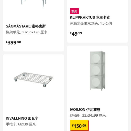
热卖
UTRUSTA 乌斯塔
KLIPPKAKTUS 克里卡克
厨房缓冲式合叶
冰箱水壶带水龙头, 4.5 公升
SÅGMÄSTARE 索格麦斯
¥ 49.99
605.248.83
搁架单元, 83x36x128 厘米
49
¥
.
99
¥ 399.00
高度
3 厘米
399
¥
.
00
长度
22 厘米
净重
0.20 公斤
容量
1.3 公升
重量
0.21 公斤
宽度
20 厘米
包装数量
2
保养说明和环境和材料
IVÖSJÖN 伊瓦霍恩
储物柜, 33x34x99 厘米
INVALLNING 因瓦宁
¥ 150.00
保养说明
手推车, 68x39 厘米
150
¥
.
00