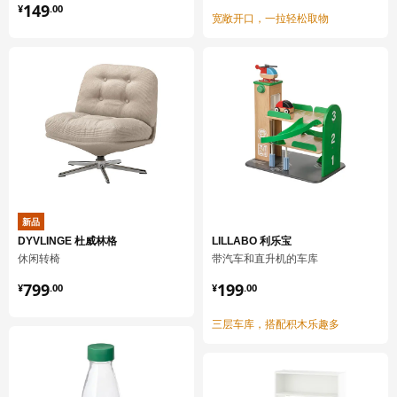
¥ 149.00
149
用湿布块沾水或非研磨性清洗剂擦拭。
¥
.
00
宽敞开口，一拉轻松取物
用干净布块擦干
环境和材料
柜门
主要材料:
刨花板
柜门
正面/ 背面:
塑料贴膜
新品
柜门
DYVLINGE 杜威林格
LILLABO 利乐宝
边面:
休闲转椅
带汽车和直升机的车库
塑料封边
¥ 799.00
¥ 199.00
799
199
¥
.
00
¥
.
00
嵌入式家电高柜
柜框架:
三层车库，搭配积木乐趣多
刨花板, 密胺贴膜, 塑料封边, 塑料封边
嵌入式家电高柜
背板: