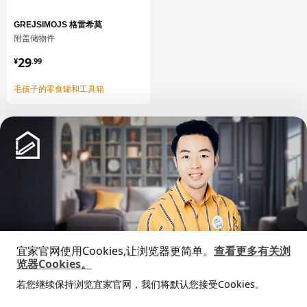
UTRUSTA 乌斯塔 厨房缓冲式合叶
605.248.83
GREJSIMOJS 格雷希莫
附盖储物件
¥ 29.99
29
¥
.
99
毛孩子的零食罐和工具箱
中文
English
宜家官网使用Cookies,让浏览器更简单。
查看更多有关浏
© Inter IKEA Systems B.V. 1999-2026
览器Cookies。
隐私政策
缺陷披露政策
使用条款
全屋设计服务
若您继续保持浏览宜家官网，我们将默认您接受Cookies。
上海工商
沪公网安备 31010402001069号
价格透明，设计专业，现货供应
抱歉，该商品在所选地区暂时缺货。
相似推荐
沪ICP 备17055232 号