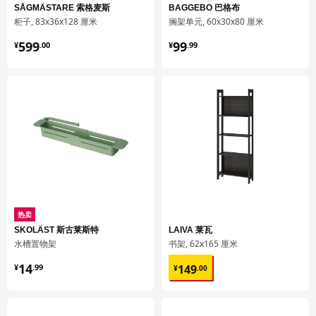
SÅGMÄSTARE 索格麦斯
BAGGEBO 巴格布
903.274.09
柜子, 83x36x128 厘米
搁架单元, 60x30x80 厘米
高度
3 厘米
¥ 599.00
¥ 99.99
599
99
¥
.
00
¥
.
99
长度
66 厘米
净重
5.04 公斤
容量
9.9 公升
重量
5.40 公斤
宽度
60 厘米
包装数量
2
METOD 米多
热卖
嵌入式家电高柜
SKOLÄST 斯古莱斯特
LAIVA 莱瓦
水槽置物架
书架, 62x165 厘米
102.709.68
¥ 14.99
¥ 149.00
高度
7 厘米
14
149
¥
.
99
¥
.
00
长度
239 厘米
净重
51.32 公斤