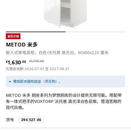
更低价格
METOD 米多
嵌入式家电高柜，白色/沃托普 高光白，60x60x220 厘米
¥ 1630.00
¥ 1790.00
1,630
¥
1,790
.
00
¥
.
00
优惠有效期 2026.07.01 至 2027.08.31
需搭配支腿和底座（须另购）。
METOD 米多 厨房系列为梦想厨房的设计提供无限可能。搭配带
有一体式把手的VOXTORP 沃托普 高光泽白色前板，营造宽敞的
现代风格。
货号
294.527.46