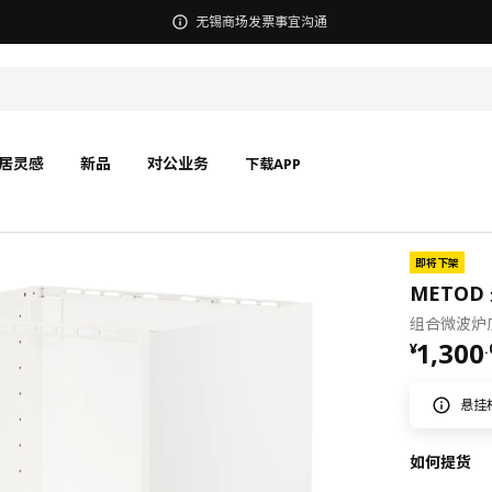
无锡商场发票事宜沟通
居灵感
新品
对公业务
下载APP
即将下架
METOD 
组合微波炉底
¥ 1300
1,300
¥
.
悬挂
如何提货