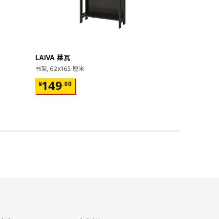
即将下架
LAIVA 莱瓦
GRIMSBU
书架, 62x165 厘米
床架, 150x20
¥ 149.00
¥ 599.
149
599
¥
.
00
¥
.
00
17根弧形板条