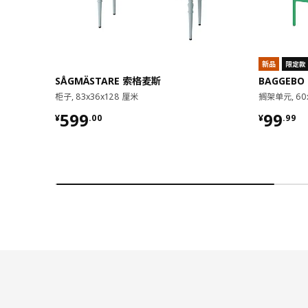
新品
限定款
SÅGMÄSTARE 索格麦斯
BAGGEBO
柜子, 83x36x128 厘米
搁架单元, 60
¥ 599.00
¥ 99.9
599
99
¥
.
00
¥
.
99