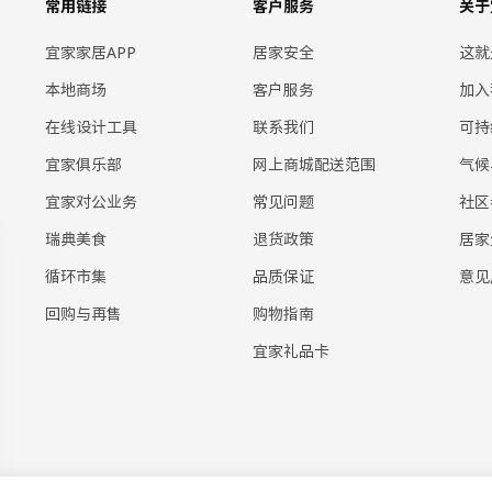
常用链接
客户服务
关于
宜家家居APP
居家安全
这就
本地商场
客户服务
加入
在线设计工具
联系我们
可持
宜家俱乐部
网上商城配送范围
气候
宜家对公业务
常见问题
社区
瑞典美食
退货政策
居家
循环市集
品质保证
意见
回购与再售
购物指南
宜家礼品卡