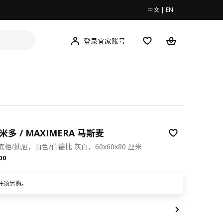
中文
|
EN
登录宜家账号
米多 / MAXIMERA 马斯麦
柜/抽屉，白色/伯德比 灰白，60x60x80 厘米
.00
00
杆须另购。