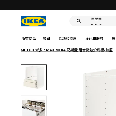
食品盒
靠垫套
洗脸池
食品盒
所有商品
房间
活动和特惠
设计和服务
家
METOD 米多 / MAXIMERA 马斯麦 组合微波炉底柜/抽屉