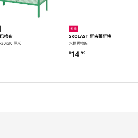
热卖
 巴格布
SKOLÄST 斯古莱斯特
x30x80 厘米
水槽置物架
9
¥ 14.99
14
¥
.
99