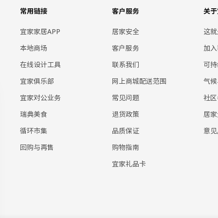
常用链接
客户服务
关于
宜家家居APP
居家安全
这就
本地商场
客户服务
加入
在线设计工具
联系我们
可持
宜家俱乐部
网上商城配送范围
气候
宜家对公业务
常见问题
社区
瑞典美食
退货政策
居家
循环市集
品质保证
意见
回购与再售
购物指南
宜家礼品卡