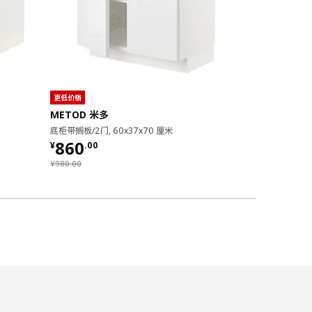
更低价格
更低价格
METOD 米多
STENSUN
底柜带搁板/2门, 60x37x70 厘米
柜门, 30x70 
¥ 860.00
¥ 160.
860
160
¥
.
00
¥
.
00
¥ 980.00
¥ 190.00
¥
980
.
00
¥
190
.
00