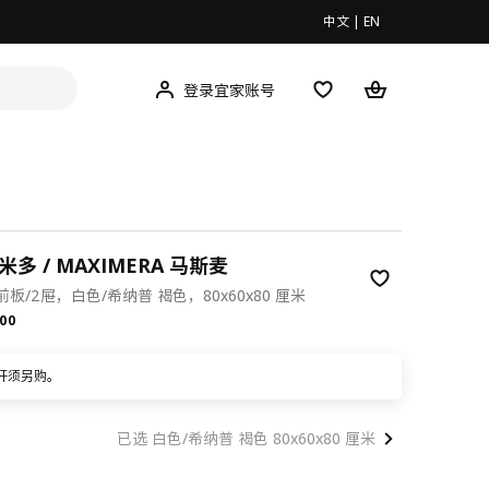
中文
|
EN
登录宜家账号
米多 / MAXIMERA 马斯麦
板/2屉，白色/希纳普 褐色，80x60x80 厘米
.00
00
杆须另购。
已选 白色/希纳普 褐色 80x60x80 厘米