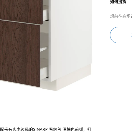
如何提货
想前往商场
配带有实木边缘的SINARP 希纳普 深棕色前板，打