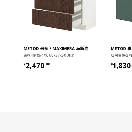
METOD 米多 / MAXIMERA 马斯麦
METOD 米
底柜4前板/4屉, 60x37x80 厘米
灶用底柜/2前板
¥ 2470.00
¥ 1830
2,470
1,830
¥
.
00
¥
.