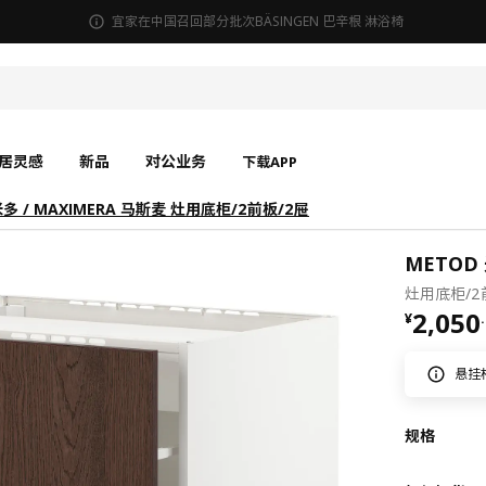
宜家在中国召回部分批次BÄSINGEN 巴辛根 淋浴椅
居灵感
新品
对公业务
下载APP
米多 / MAXIMERA 马斯麦 灶用底柜/2前板/2屉
METOD 
灶用底柜/2前
¥ 2050
2,050
¥
.
悬挂
规格