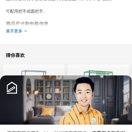
可配用把手或圆把手。
商品尺寸和包装信息
展开更多
商品尺寸
宽度
60.0 厘米
深度
61.9 厘米
猜你喜欢
高度
208.0 厘米
框架，纵深
60.0 厘米
框架，高
200.0 厘米
包装信息
此商品包含10个包装
STENSUND 史丹桑德
柜门
新品
限定款
SÅGMÄSTARE 索格麦斯
BAGGEBO 巴格布
204.517.27