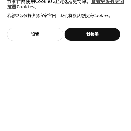
宜家官网使用Cookies,让浏览器更简单。
查看更多有关浏
柜子, 83x36x128 厘米
搁架单元, 60x30x80 厘米
览器Cookies。
高度
2 厘米
全屋设计服务
¥ 599.00
¥ 99.99
599
99
¥
.
00
¥
.
99
若您继续保持浏览宜家官网，我们将默认您接受Cookies。
长度
70 厘米
价格透明，设计专业，现货供应
抱歉，该商品在所选地区暂时缺货。
相似推荐
净重
4.93 公斤
容量
9.5 公升
加入购物袋
立即购买
设置
我接受
不，谢谢
立即预约
客服
收藏
重量
5.33 公斤
宽度
62 厘米
包装数量
1
STENSUND 史丹桑德
热卖
抽屉前板
SKOLÄST 斯古莱斯特
LAIVA 莱瓦
水槽置物架
书架, 62x165 厘米
104.517.37
¥ 14.99
¥ 149.00
高度
2 厘米
14
149
¥
.
99
¥
.
00
长度
70 厘米
净重
3.21 公斤
容量
6.4 公升