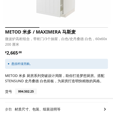
METOD 米多 / MAXIMERA 马斯麦
微波炉高柜组合，带柜门/3个抽屉，白色/史丹桑德 白色，60x60x
200 厘米
¥ 2665.00
2,665
¥
.
00
悬挂杆须另购。
METOD 米多 厨房系列突破设计局限，助你打造梦想厨房。搭配
STENSUND 史丹桑德 白色前板，为厨房打造明快精致的风格。
货号
994.502.25
参数
材质尺寸、包装、组装说明等