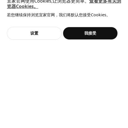
宜家官网使用Cookies,让浏览器更简单。
查看更多有关浏
宽度
60.0 厘米
览器Cookies。
全屋设计服务
深度
61.6 厘米
若您继续保持浏览宜家官网，我们将默认您接受Cookies。
价格透明，设计专业，现货供应
高度
228.0 厘米
抱歉，该商品在所选地区暂时缺货。
相似推荐
框架，纵深
60.0 厘米
加入购物袋
立即购买
设置
我接受
不，谢谢
立即预约
框架，高
220.0 厘米
客服
收藏
包装信息
新品
限定款
SÅGMÄSTARE 索格麦斯
BAGGEBO 巴格布
此商品包含9个包装
柜子, 83x36x128 厘米
搁架单元, 60x30x80 厘米
¥ 599.00
¥ 99.99
VEDDINGE 维丁格
599
99
¥
.
00
¥
.
99
柜门
902.744.44
高度
2 厘米
长度
71 厘米
净重
4.49 公斤
容量
8.7 公升
重量
4.98 公斤