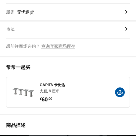
服务
无忧退货
地址
想前往商场选购？
查询宜家商场库存
常常一起买
CAPITA 卡比达
支腿, 8 厘米
¥ 60.00
60
¥
.
00
商品描述