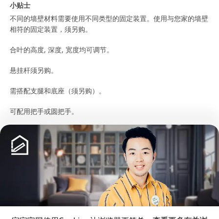
小贴士
不同的墙壁材料需要使用不同类型的固定装置。使用与您家的墙壁
相符的固定装置，须另购。
合叶的高度, 深度, 宽度均可调节。
悬挂杆须另购。
需搭配支腿和底座（须另购）。
可配用把手或圆把手。
如果你要将柜子安装在墙上，则需搭配 METOD 米多 挂条。
展开更多
安全警示！ 倾倒风险 - 本产品必须安全固定。 请使用合适的螺丝
和螺栓。 如果无法确定，请咨询专业人士。
商品尺寸和包装信息
猜你喜欢
商品尺寸