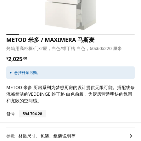
METOD 米多 / MAXIMERA 马斯麦
烤箱用高柜框/门/2屉，白色/维丁格 白色，60x60x220 厘米
¥ 2025.00
2,025
¥
.
00
悬挂杆须另购。
METOD 米多 厨房系列为梦想厨房的设计提供无限可能。搭配线条
流畅简洁的VEDDINGE 维丁格 白色前板，为厨房营造明快的氛围
和宽敞的空间感。
货号
594.704.28
参数
材质尺寸、包装、组装说明等