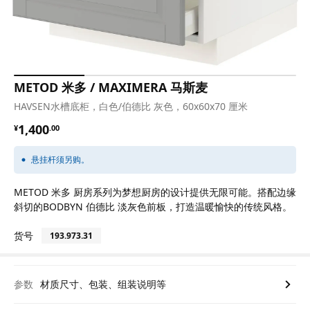
METOD 米多 / MAXIMERA 马斯麦
HAVSEN水槽底柜，白色/伯德比 灰色，60x60x70 厘米
¥ 1400.00
1,400
¥
.
00
悬挂杆须另购。
METOD 米多 厨房系列为梦想厨房的设计提供无限可能。搭配边缘
斜切的BODBYN 伯德比 淡灰色前板，打造温暖愉快的传统风格。
货号
193.973.31
参数
材质尺寸、包装、组装说明等