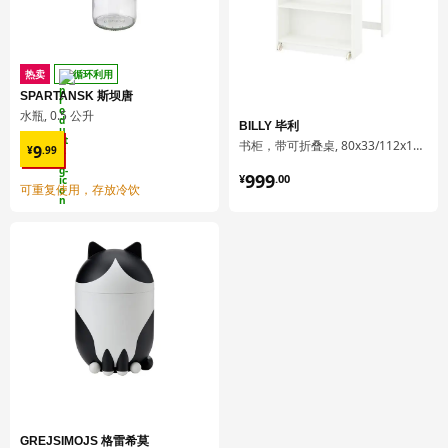
UTRUSTA 乌斯塔
前板连接轨道
402.817.34
热卖
循环利用
高度
4 厘米
SPARTANSK 斯坝唐
水瓶, 0.5 公升
长度
56 厘米
BILLY 毕利
¥ 9.99
书柜，带可折叠桌, 80x33/112x106 厘米
9
¥
.
99
净重
1.16 公斤
¥ 999.00
999
¥
.
00
容量
1.5 公升
可重复使用，存放冷饮
重量
1.26 公斤
宽度
7 厘米
包装数量
1
保养说明和环境和材料
保养说明
用布块沾中性清洁剂充分擦洗
用干净布块擦干
GREJSIMOJS 格雷希莫