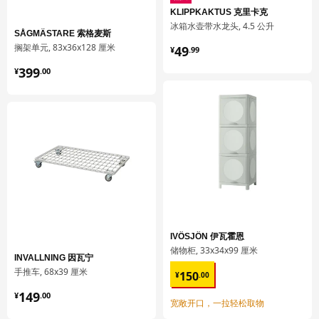
高度
8 厘米
KLIPPKAKTUS 克里卡克
长度
57 厘米
冰箱水壶带水龙头, 4.5 公升
SÅGMÄSTARE 索格麦斯
¥ 49.99
净重
4.02 公斤
搁架单元, 83x36x128 厘米
49
¥
.
99
容量
14.2 公升
¥ 399.00
399
¥
.
00
重量
4.43 公斤
宽度
33 厘米
包装数量
1
MAXIMERA 马斯麦
抽屉，高
602.710.98
高度
8 厘米
IVÖSJÖN 伊瓦霍恩
储物柜, 33x34x99 厘米
长度
57 厘米
INVALLNING 因瓦宁
¥ 150.00
手推车, 68x39 厘米
150
¥
.
00
净重
6.74 公斤
¥ 149.00
149
¥
.
00
容量
22.8 公升
宽敞开口，一拉轻松取物