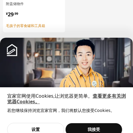
附盖储物件
环境和材料
¥ 29.99
29
¥
.
99
抽屉前板
毛孩子的零食罐和工具箱
纤维板, 聚氨酯漆, 丙烯酸漆
落地柜 可嵌入设备/水槽
柜框架:
刨花板, 密胺贴膜, 塑料封边, 塑料封边
落地柜 可嵌入设备/水槽
背板:
纤维板, 纸制贴膜, 纸制贴膜
落地柜 可嵌入设备/水槽
中文
English
前档:
钢, 环氧/聚酯粉末涂层
宜家官网使用Cookies,让浏览器更简单。
查看更多有关浏
© Inter IKEA Systems B.V. 1999-2026
览器Cookies。
隐私政策
缺陷披露政策
使用条款
抽屉，低
全屋设计服务
抽屉/ 抽屉后挡板:
若您继续保持浏览宜家官网，我们将默认您接受Cookies。
上海工商
沪公网安备 31010402001069号
价格透明，设计专业，现货供应
抱歉，该商品在所选地区暂时缺货。
相似推荐
钢, 环氧/聚酯粉末涂层
沪ICP 备17055232 号
宜家AI购物助手算法 网信算备310104755117001240013号
抽屉，低
宜家智能搜索生成合成算法 网信算备310104755117001250025号
加入购物袋
立即购买
设置
我接受
不，谢谢
立即预约
Cookie设置
抽屉底部: