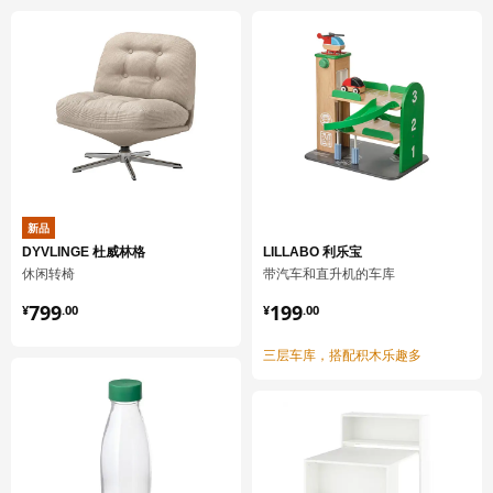
重量
7.06 公斤
宽度
50 厘米
包装数量
1
UTRUSTA 乌斯塔
抽屉前板，低
102.711.71
新品
高度
2 厘米
DYVLINGE 杜威林格
LILLABO 利乐宝
长度
57 厘米
休闲转椅
带汽车和直升机的车库
净重
0.47 公斤
¥ 799.00
¥ 199.00
799
199
¥
.
00
¥
.
00
容量
0.8 公升
三层车库，搭配积木乐趣多
重量
0.52 公斤
宽度
8 厘米
包装数量
1