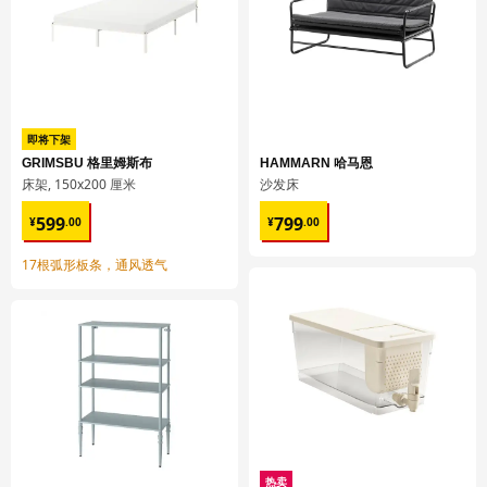
METOD 米多
落地柜 可嵌入设备/水槽
004.707.84
高度
6 厘米
即将下架
长度
78 厘米
GRIMSBU 格里姆斯布
HAMMARN 哈马恩
床架, 150x200 厘米
沙发床
净重
15.51 公斤
¥ 599.00
¥ 799.00
599
799
¥
.
00
¥
.
00
容量
30.7 公升
重量
16.52 公斤
17根弧形板条，通风透气
宽度
64 厘米
包装数量
1
MAXIMERA 马斯麦
抽屉，低
902.711.05
热卖