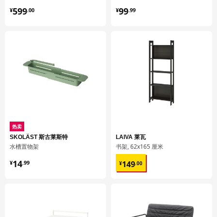
容量
3.6 公升
¥ 599.00
¥ 99.99
599
99
¥
.
00
¥
.
99
重量
1.87 公斤
宽度
22 厘米
包装数量
1
BODBYN 伯德比
抽屉前板
402.737.10
高度
2 厘米
热卖
长度
71 厘米
SKOLÄST 斯古莱斯特
LAIVA 莱瓦
净重
3.66 公斤
水槽置物架
书架, 62x165 厘米
¥ 14.99
¥ 149.00
容量
6.7 公升
14
149
¥
.
99
¥
.
00
重量
3.99 公斤
宽度
42 厘米
包装数量
1