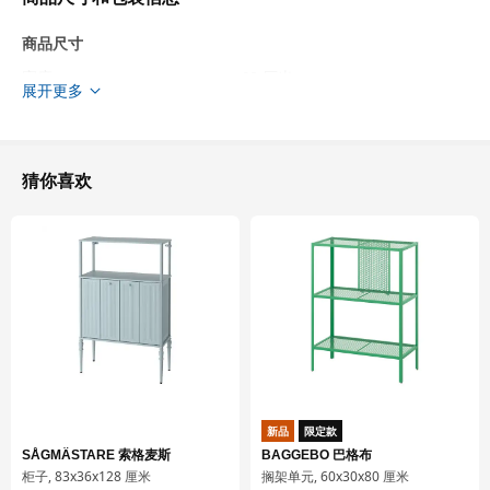
商品尺寸
宽度
60 厘米
展开更多
适用系统柜深度
60 厘米
深度
61.9 厘米
框架，高
70 厘米
猜你喜欢
包装信息
此商品包含7个包装
BODBYN 伯德比
抽屉前板
602.737.09
高度
2 厘米
长度
71 厘米
新品
限定款
SÅGMÄSTARE 索格麦斯
BAGGEBO 巴格布
净重
1.70 公斤
柜子, 83x36x128 厘米
搁架单元, 60x30x80 厘米