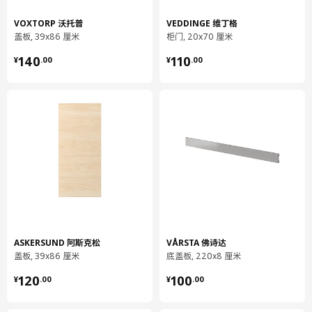
长度
66 厘米
VOXTORP 沃托普
VEDDINGE 维丁格
净重
3.90 公斤
盖板, 39x86 厘米
柜门, 20x70 厘米
容量
5.7 公升
¥ 140.00
¥ 110.00
140
110
¥
.
00
¥
.
00
重量
4.31 公斤
宽度
41 厘米
包装数量
2
METOD 米多
底柜
902.708.89
高度
7 厘米
长度
88 厘米
ASKERSUND 阿斯克松
VÅRSTA 佛诗达
盖板, 39x86 厘米
底盖板, 220x8 厘米
净重
16.80 公斤
¥ 120.00
¥ 100.00
容量
34.6 公升
120
100
¥
.
00
¥
.
00
重量
17.64 公斤