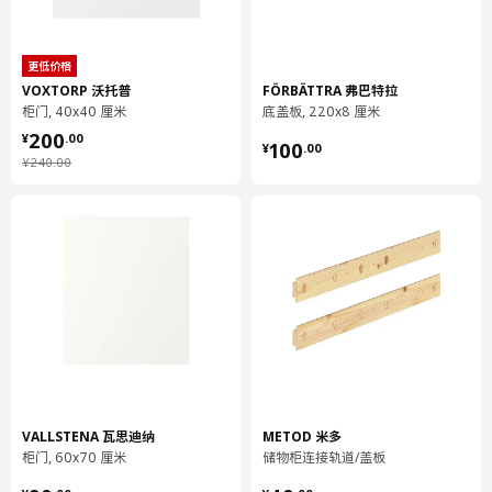
保养说明
更低价格
用布块沾中性清洁剂充分擦洗
VOXTORP 沃托普
FÖRBÄTTRA 弗巴特拉
用干净布块擦干
柜门, 40x40 厘米
底盖板, 220x8 厘米
¥ 200.00
200
¥ 100.00
¥
.
00
环境和材料
100
¥
.
00
¥ 240.00
¥
240
.
00
抽屉前板
主要材料:
刨花板, 密胺贴膜, 塑料封边
抽屉前板
正面:
不锈钢
底柜
柜框架:
刨花板, 密胺贴膜, 塑料封边
底柜
VALLSTENA 瓦思迪纳
METOD 米多
背板:
柜门, 60x70 厘米
储物柜连接轨道/盖板
纤维板, 纸制贴膜, 纸制贴膜