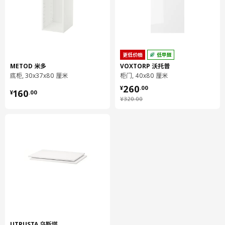
货号
相关文件
VÅRSTA 佛诗达 抽屉前板
804.191.88
METOD 米多 底柜
902.708.89
更低价格
低甲醛
设计师理念
METOD 米多
VOXTORP 沃托普
底柜, 30x37x80 厘米
柜门, 40x80 厘米
¥ 260.00
刨花板以回收木材和锯木厂余料制成，使得色泽不佳的木头、木屑
260
¥ 160.00
¥
.
00
160
¥
.
00
和锯末成为了一种资源，而不会被废弃。我们用木板制做书柜、床
¥ 320.00
¥
320
.
00
架、沙发架和厨房框架等家具。为减少磨损和受潮，我们还会在表
面添加光漆、贴面或贴膜。
UTRUSTA 乌斯塔