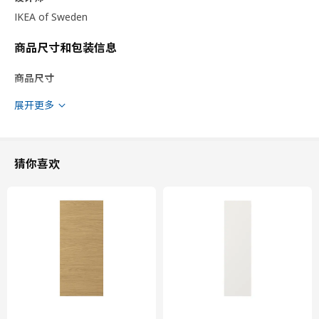
IKEA of Sweden
商品尺寸和包装信息
商品尺寸
宽度
60.0 厘米
展开更多
深度
61.6 厘米
框架，纵深
60.0 厘米
框架，高
80.0 厘米
猜你喜欢
包装信息
此商品包含5个包装
VÅRSTA 佛诗达
抽屉前板
804.191.88
高度
2 厘米