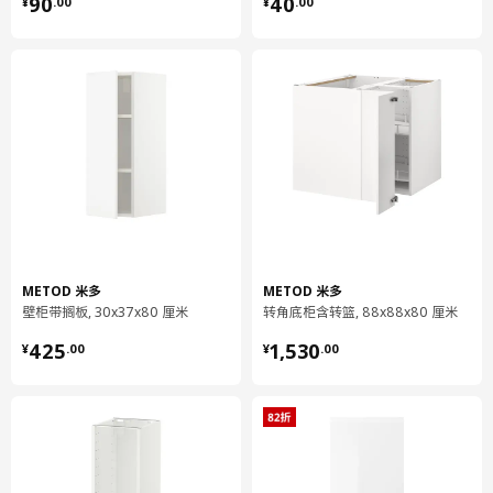
¥ 90.00
¥ 40.00
90
40
¥
.
00
¥
.
00
抽屉，高
抽屉/ 抽屉后挡板/ 抽屉梁:
钢, 环氧/聚酯粉末涂层
抽屉，高
滑轨:
镀锌钢
抽屉，高
抽屉底部:
刨花板, 密胺贴膜, 复合
组装说明和文件
METOD 米多
METOD 米多
壁柜带搁板, 30x37x80 厘米
转角底柜含转篮, 88x88x80 厘米
货号
组装手册
¥ 425.00
¥ 1530.00
425
1,530
¥
.
00
¥
.
00
METOD 米多 底柜
902.708.89
MAXIMERA 马斯麦 抽屉，高
402.710.99
MAXIMERA 马斯麦 抽屉，高
402.710.99
MAXIMERA 马斯麦 抽屉，高
402.710.99