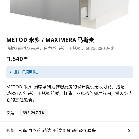
METOD 米多 / MAXIMERA 马斯麦
底柜2前板/2高屉，白色/佛诗达 不锈钢，60x60x80 厘米
¥ 1540.00
1,540
¥
.
00
悬挂杆须另购。
METOD 米多 厨房系列为梦想厨房的设计提供无限可能。搭配
VÅRSTA 佛诗达 不锈钢前板，打造工业风格的餐厅氛围，激发你内
心的烹饪热情。
货号
693.297.78
规格
已选 白色/佛诗达 不锈钢 60x60x80 厘米