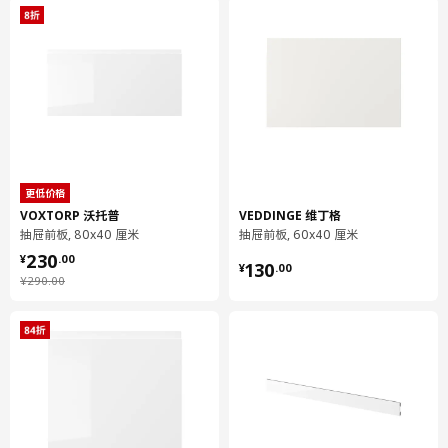
宽度
60 厘米
包装数量
1
MAXIMERA 马斯麦
抽屉，高
402.710.99
高度
8 厘米
更低价格
VOXTORP 沃托普
VEDDINGE 维丁格
长度
56 厘米
抽屉前板, 80x40 厘米
抽屉前板, 60x40 厘米
¥ 230.00
净重
7.22 公斤
230
¥ 130.00
¥
.
00
130
¥
.
00
容量
22.8 公升
¥ 290.00
¥
290
.
00
重量
7.56 公斤
宽度
50 厘米
包装数量
2
保养说明和环境和材料