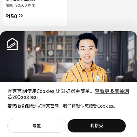
搁板, 80x60 厘米
¥ 150.00
150
¥
.
00
中文
English
宜家官网使用Cookies,让浏览器更简单。
查看更多有关浏
© Inter IKEA Systems B.V. 1999-2026
览器Cookies。
隐私政策
缺陷披露政策
使用条款
全屋设计服务
若您继续保持浏览宜家官网，我们将默认您接受Cookies。
上海工商
沪公网安备 31010402001069号
价格透明，设计专业，现货供应
抱歉，该商品在所选地区暂时缺货。
相似推荐
沪ICP 备17055232 号
宜家AI购物助手算法 网信算备310104755117001240013号
宜家智能搜索生成合成算法 网信算备310104755117001250025号
加入购物袋
立即购买
设置
我接受
不，谢谢
立即预约
Cookie设置
客服
收藏