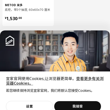
底柜
METOD 米多
柜框架:
底柜，带3个抽屉, 60x60x70 厘米
刨花板, 密胺贴膜, 塑料封边
¥ 1530.00
1,530
¥
.
00
底柜
背板:
纤维板, 纸制贴膜, 纸制贴膜
抽屉，低
抽屉/ 抽屉后挡板:
钢, 环氧/聚酯粉末涂层
抽屉，低
抽屉底部:
中文
English
刨花板, 密胺贴膜, 复合
抽屉，低
宜家官网使用Cookies,让浏览器更简单。
查看更多有关浏
© Inter IKEA Systems B.V. 1999-2026
滑轨:
览器Cookies。
隐私政策
缺陷披露政策
使用条款
全屋设计服务
镀锌钢
若您继续保持浏览宜家官网，我们将默认您接受Cookies。
上海工商
沪公网安备 31010402001069号
价格透明，设计专业，现货供应
抱歉，该商品在所选地区暂时缺货。
相似推荐
抽屉，中等高度/ 抽屉，高
沪ICP 备17055232 号
抽屉/ 抽屉后挡板/ 抽屉梁:
宜家AI购物助手算法 网信算备310104755117001240013号
宜家智能搜索生成合成算法 网信算备310104755117001250025号
钢, 环氧/聚酯粉末涂层
加入购物袋
立即购买
设置
我接受
不，谢谢
立即预约
Cookie设置
客服
收藏