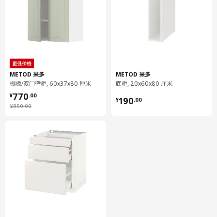
宽度
8 厘米
包装数量
2
保养说明和环境和材料
更低价格
METOD 米多
METOD 米多
保养说明
搁板/双门壁柜, 60x37x80 厘米
底柜, 20x60x80 厘米
¥ 770.00
770
¥ 190.00
¥
.
00
用布块沾中性清洁剂充分擦洗
190
¥
.
00
¥ 850.00
¥
850
.
00
用干净布块擦干
环境和材料
抽屉前板
正面/ 背面/ 边面:
竹, 着色漆, 丙烯酸清漆
抽屉前板
框架:
竹, 蜂窝结构纸质填充物（100%再生材料）