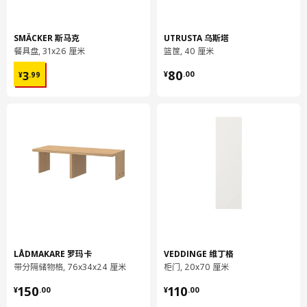
高度
3 厘米
SMÄCKER 斯马克
UTRUSTA 乌斯塔
长度
46 厘米
餐具盘, 31x26 厘米
篮筐, 40 厘米
净重
1.32 公斤
¥ 3.99
¥ 80.00
80
3
¥
.
00
¥
.
99
容量
4.7 公升
重量
1.54 公斤
宽度
41 厘米
包装数量
2
METOD 米多
底柜
202.708.83
高度
7 厘米
LÅDMAKARE 罗玛卡
VEDDINGE 维丁格
长度
88 厘米
带分隔储物格, 76x34x24 厘米
柜门, 20x70 厘米
净重
15.97 公斤
¥ 150.00
¥ 110.00
150
110
¥
.
00
¥
.
00
容量
34.6 公升