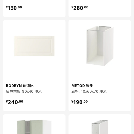
¥ 130.00
¥ 280.00
130
280
¥
.
00
¥
.
00
长度
57 厘米
净重
5.50 公斤
容量
13.1 公升
重量
5.94 公斤
宽度
30 厘米
包装数量
1
UTRUSTA 乌斯塔
抽屉前板，低
BODBYN 伯德比
METOD 米多
302.711.70
抽屉前板, 80x40 厘米
底柜, 40x60x70 厘米
高度
2 厘米
¥ 240.00
¥ 190.00
240
190
¥
.
00
¥
.
00
长度
37 厘米
净重
0.31 公斤
容量
0.5 公升
重量
0.35 公斤