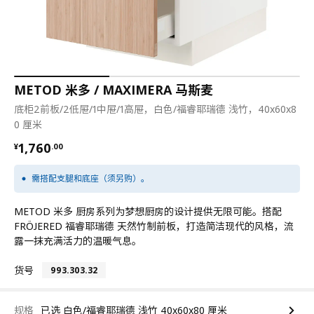
METOD 米多 / MAXIMERA 马斯麦
底柜2前板/2低屉/1中屉/1高屉，白色/福睿耶瑞德 浅竹，40x60x8
0 厘米
¥ 1760.00
1,760
¥
.
00
需搭配支腿和底座（须另购）。
METOD 米多 厨房系列为梦想厨房的设计提供无限可能。搭配
FRÖJERED 福睿耶瑞德 天然竹制前板，打造简洁现代的风格，流
露一抹充满活力的温暖气息。
货号
993.303.32
规格
已选 白色/福睿耶瑞德 浅竹 40x60x80 厘米