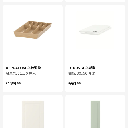
重量
16.93 公斤
宽度
60 厘米
包装数量
1
MAXIMERA 马斯麦
抽屉，低
202.711.04
高度
8 厘米
UPPDATERA 乌普道拉
UTRUSTA 乌斯塔
餐具盘, 32x50 厘米
搁板, 30x60 厘米
长度
57 厘米
¥ 129.00
¥ 60.00
129
60
¥
.
00
¥
.
00
净重
4.81 公斤
容量
13.1 公升
重量
5.23 公斤
宽度
30 厘米
包装数量
2