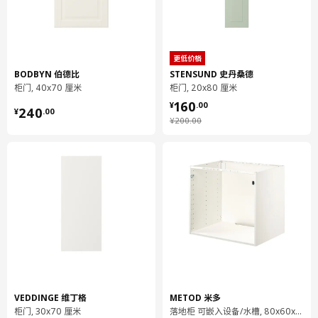
MAXIMERA 马斯麦
抽屉，中等高度
更低价格
702.711.11
BODBYN 伯德比
STENSUND 史丹桑德
高度
8 厘米
柜门, 40x70 厘米
柜门, 20x80 厘米
¥ 160.00
160
长度
57 厘米
¥ 240.00
¥
.
00
240
¥
.
00
¥ 200.00
¥
200
.
00
净重
5.24 公斤
容量
13.1 公升
重量
5.72 公斤
宽度
30 厘米
包装数量
1
MAXIMERA 马斯麦
抽屉，高
002.710.96
VEDDINGE 维丁格
METOD 米多
柜门, 30x70 厘米
落地柜 可嵌入设备/水槽, 80x60x70 厘米
高度
8 厘米