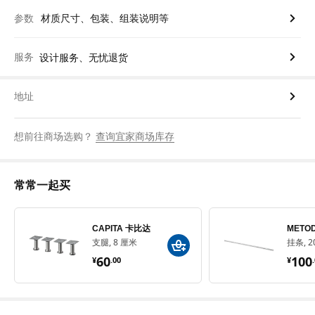
参数
材质尺寸、包装、组装说明等
服务
设计服务、无忧退货
地址
想前往商场选购？
查询宜家商场库存
常常一起买
CAPITA 卡比达
METO
支腿, 8 厘米
挂条, 2
¥ 60.00
¥ 1
60
100
¥
.
00
¥
.