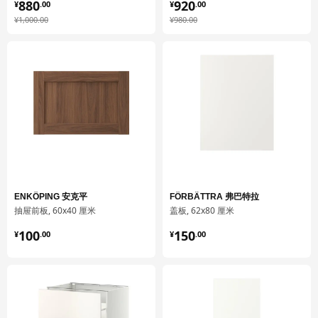
¥ 880.00
¥ 920.00
880
920
¥
.
00
¥
.
00
净重
13.33 公斤
¥ 1000.00
¥ 980.00
¥
1,000
.
00
¥
980
.
00
容量
23.8 公升
重量
13.98 公斤
宽度
45 厘米
包装数量
1
UTRUSTA 乌斯塔
厨房缓冲式合叶
605.248.83
ENKÖPING 安克平
FÖRBÄTTRA 弗巴特拉
高度
3 厘米
抽屉前板, 60x40 厘米
盖板, 62x80 厘米
¥ 100.00
¥ 150.00
长度
22 厘米
100
150
¥
.
00
¥
.
00
净重
0.20 公斤
容量
1.3 公升
重量
0.21 公斤
宽度
20 厘米