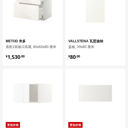
包装数量
2
UTRUSTA 乌斯塔
搁板
METOD 米多
VALLSTENA 瓦思迪纳
902.711.48
底柜2前板/2高屉, 80x60x80 厘米
盖板, 39x80 厘米
高度
4 厘米
¥ 1530.00
¥ 80.00
1,530
80
¥
.
00
¥
.
00
长度
77 厘米
净重
6.92 公斤
容量
10.0 公升
重量
6.96 公斤
宽度
36 厘米
包装数量
1
MAXIMERA 马斯麦
更低价格
更低价格
抽屉，中等高度