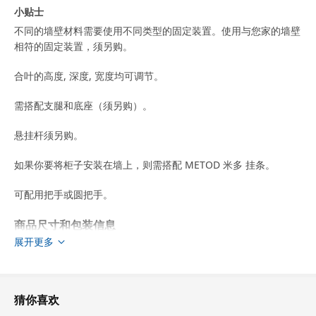
小贴士
不同的墙壁材料需要使用不同类型的固定装置。使用与您家的墙壁
相符的固定装置，须另购。
合叶的高度, 深度, 宽度均可调节。
需搭配支腿和底座（须另购）。
悬挂杆须另购。
如果你要将柜子安装在墙上，则需搭配 METOD 米多 挂条。
可配用把手或圆把手。
商品尺寸和包装信息
展开更多
商品尺寸
宽度
80.0 厘米
适用系统柜深度
37 厘米
猜你喜欢