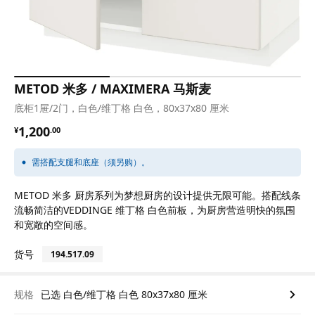
METOD 米多 / MAXIMERA 马斯麦
底柜1屉/2门，白色/维丁格 白色，80x37x80 厘米
¥ 1200.00
1,200
¥
.
00
需搭配支腿和底座（须另购）。
METOD 米多 厨房系列为梦想厨房的设计提供无限可能。搭配线条
流畅简洁的VEDDINGE 维丁格 白色前板，为厨房营造明快的氛围
和宽敞的空间感。
货号
194.517.09
规格
已选 白色/维丁格 白色 80x37x80 厘米