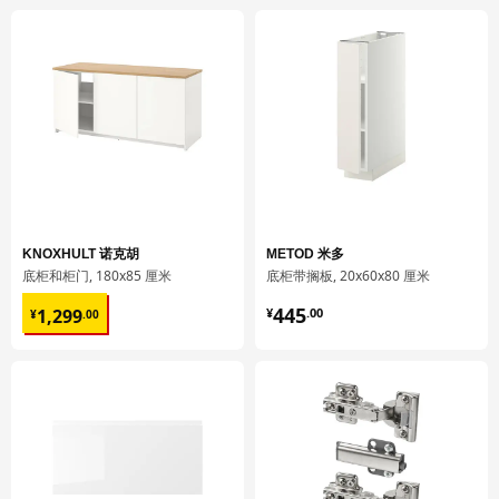
框架，高
80.0 厘米
包装信息
此商品包含8个包装
VEDDINGE 维丁格
柜门
002.744.34
高度
2 厘米
KNOXHULT 诺克胡
METOD 米多
长度
70 厘米
底柜和柜门, 180x85 厘米
底柜带搁板, 20x60x80 厘米
净重
2.97 公斤
¥ 1299.00
¥ 445.00
445
1,299
¥
.
00
¥
.
00
容量
5.7 公升
重量
3.34 公斤
宽度
41 厘米
包装数量
2
VEDDINGE 维丁格