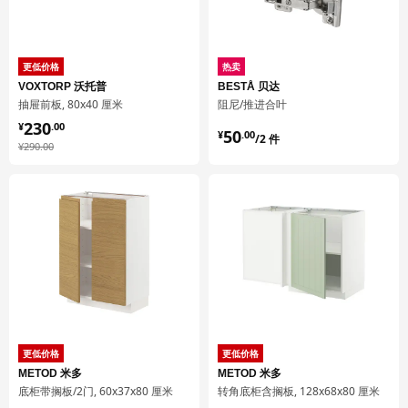
抽屉前板
702.744.64
更低价格
热卖
高度
2 厘米
VOXTORP 沃托普
BESTÅ 贝达
抽屉前板, 80x40 厘米
阻尼/推进合叶
长度
91 厘米
¥ 230.00
230
¥ 50.00/2 件
¥
.
00
净重
1.79 公斤
50
¥
.
00
/2 件
¥ 290.00
¥
290
.
00
容量
3.9 公升
重量
2.19 公斤
宽度
22 厘米
包装数量
1
METOD 米多
底柜
502.708.91
更低价格
更低价格
METOD 米多
METOD 米多
高度
7 厘米
底柜带搁板/2门, 60x37x80 厘米
转角底柜含搁板, 128x68x80 厘米
长度
82 厘米