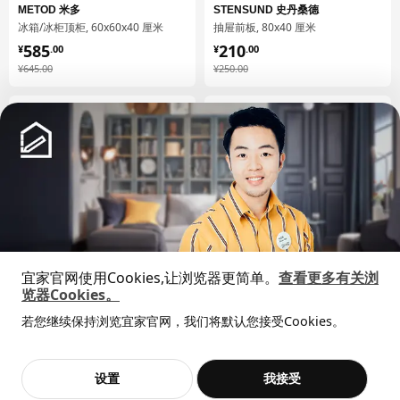
METOD 米多
STENSUND 史丹桑德
102.711.14
冰箱/冰柜顶柜, 60x60x40 厘米
抽屉前板, 80x40 厘米
¥ 585.00
¥ 210.00
585
210
¥
.
00
¥
.
00
高度
8 厘米
¥ 645.00
¥ 250.00
¥
645
.
00
¥
250
.
00
长度
75 厘米
净重
5.43 公斤
容量
21.8 公升
重量
6.02 公斤
宽度
38 厘米
包装数量
1
保养说明和环境和材料
更低价格
宜家官网使用Cookies,让浏览器更简单。
查看更多有关浏
BODBYN 伯德比
STENSUND 史丹桑德
览器Cookies。
全屋设计服务
保养说明
柜门, 40x60 厘米
盖板, 62x220 厘米
若您继续保持浏览宜家官网，我们将默认您接受Cookies。
¥ 550.00
价格透明，设计专业，现货供应
550
¥ 230.00
¥
.
00
抱歉，该商品在所选地区暂时缺货。
相似推荐
230
用湿布块沾水或非研磨性清洗剂擦拭。
¥
.
00
¥ 650.00
¥
650
.
00
用干净布块擦干
加入购物袋
立即购买
设置
我接受
不，谢谢
立即预约
客服
收藏
环境和材料