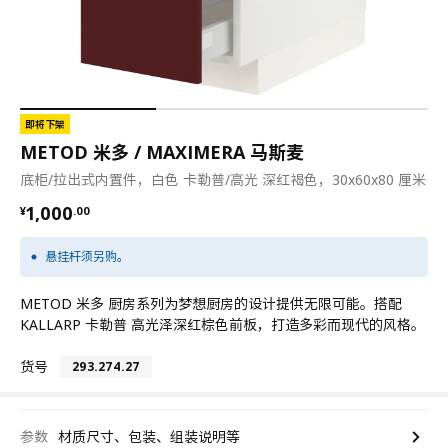
即将下架
METOD 米多 / MAXIMERA 马斯麦
底柜/拉出式内置件，白色 卡勒普/高光 深红褐色，30x60x80 厘米
¥ 1000.00
1,000
¥
.
00
悬挂杆须另购。
METOD 米多 厨房系列为梦想厨房的设计提供无限可能。搭配
KALLARP 卡勒普 高光泽深红棕色前板，打造多彩而现代的风格。
货号
293.274.27
参数
材质尺寸、包装、组装说明等