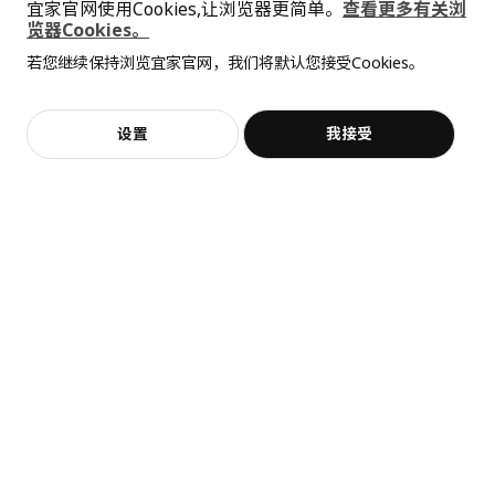
框架，高
80.0 厘米
宜家官网使用Cookies,让浏览器更简单。
查看更多有关浏
览器Cookies。
全屋设计服务
包装信息
若您继续保持浏览宜家官网，我们将默认您接受Cookies。
价格透明，设计专业，现货供应
抱歉，该商品在所选地区暂时缺货。
相似推荐
此商品包含3个包装
KALLARP 卡勒普
加入购物袋
立即购买
设置
我接受
不，谢谢
立即预约
客服
收藏
柜门
新品
限定款
104.348.80
SÅGMÄSTARE 索格麦斯
BAGGEBO 巴格布
柜子, 83x36x128 厘米
搁架单元, 60x30x80 厘米
高度
2 厘米
¥ 599.00
¥ 99.99
长度
86 厘米
599
99
¥
.
00
¥
.
99
净重
3.07 公斤
容量
5.2 公升
重量
3.28 公斤
宽度
31 厘米
包装数量
1
METOD 米多