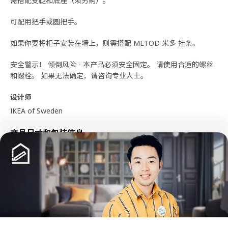
需搭配支腿和底座（须另购）。
可配用把手或圆把手。
如果你要将柜子安装在墙上，则需搭配 METOD 米多 挂条。
安全警示！ 倾倒风险 - 本产品必须安全固定。 请使用合适的螺丝
和螺栓。 如果无法确定，请咨询专业人士。
设计师
IKEA of Sweden
商品尺寸和包装信息
展开更多
商品尺寸
宽度
30.0 厘米
深度
61.6 厘米
猜你喜欢
高度
88.0 厘米
框架，纵深
60.0 厘米