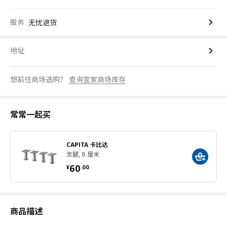
服务
无忧退货
地址
想前往商场选购？
查询宜家商场库存
常常一起买
CAPITA 卡比达
支腿, 8 厘米
¥ 60.00
60
¥
.
00
商品描述