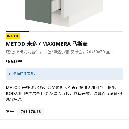
即将下架
METOD 米多 / MAXIMERA 马斯麦
底柜/拉出式内置件，白色/博达尔普 灰绿色，20x60x70 厘米
¥ 850.00
850
¥
.
00
悬挂杆须另购。
METOD 米多 厨房系列为梦想厨房的设计提供无限可能。搭配
BODARP 博达尔普 哑光灰绿色前板，营造开放、温馨而又浓郁的
现代气息。
货号
793.170.63