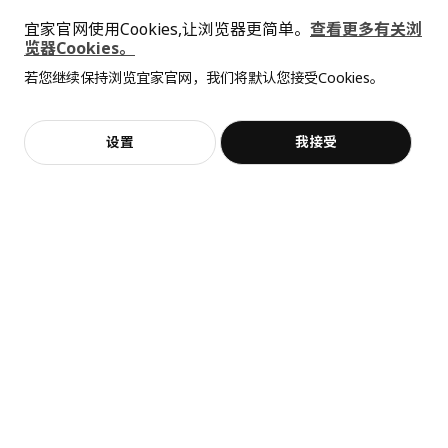
SÅGMÄSTARE 索格麦斯
BAGGEBO 巴格布
净重
1.45 公斤
宜家官网使用Cookies,让浏览器更简单。
查看更多有关浏
柜子, 83x36x128 厘米
搁架单元, 60x30x80 厘米
览器Cookies。
容量
3.3 公升
全屋设计服务
¥ 599.00
¥ 99.99
599
99
¥
.
00
¥
.
99
若您继续保持浏览宜家官网，我们将默认您接受Cookies。
重量
1.65 公斤
价格透明，设计专业，现货供应
抱歉，该商品在所选地区暂时缺货。
相似推荐
宽度
20 厘米
包装数量
1
加入购物袋
立即购买
设置
我接受
不，谢谢
立即预约
客服
收藏
METOD 米多
底柜
602.708.95
高度
6 厘米
热卖
长度
78 厘米
SKOLÄST 斯古莱斯特
LAIVA 莱瓦
水槽置物架
书架, 62x165 厘米
净重
12.48 公斤
¥ 14.99
¥ 149.00
容量
28.1 公升
14
149
¥
.
99
¥
.
00
重量
13.35 公斤
宽度
60 厘米