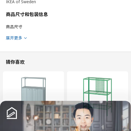
IKEA of Sweden
商品尺寸和包装信息
商品尺寸
宽度
20 厘米
展开更多
适用系统柜深度
60 厘米
深度
61.8 厘米
框架，高
70 厘米
猜你喜欢
包装信息
此商品包含3个包装
BODARP 博达尔普
柜门
004.356.44
高度
2 厘米
长度
73 厘米
新品
限定款