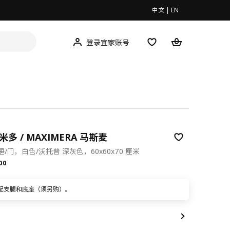
中文
|
EN
登录宜家账号
米多 / MAXIMERA 马斯麦
/门，白色/沃托普 深灰色，60x60x70 厘米
.00
00
配支腿和底座（须另购）。