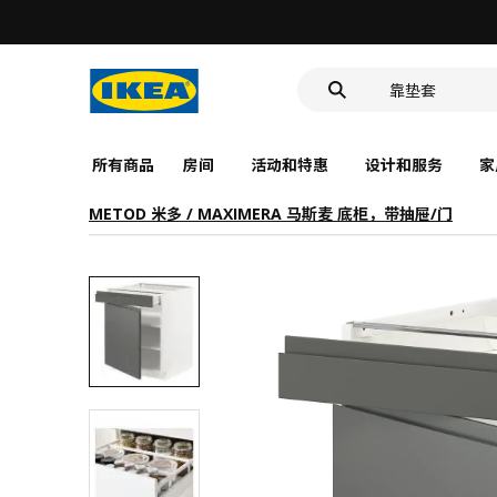
洗脸池
食品盒
靠垫套
洗脸池
食品盒
所有商品
房间
活动和特惠
设计和服务
家
METOD 米多 / MAXIMERA 马斯麦 底柜，带抽屉/门