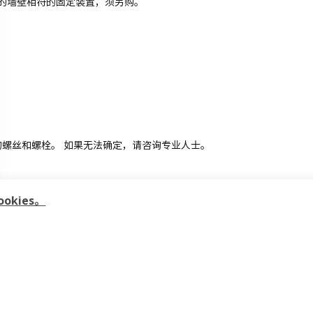
的墙壁相符的固定装置，须另购。
。
适的螺丝和螺栓。 如果无法确定，请咨询专业人士。
kies。