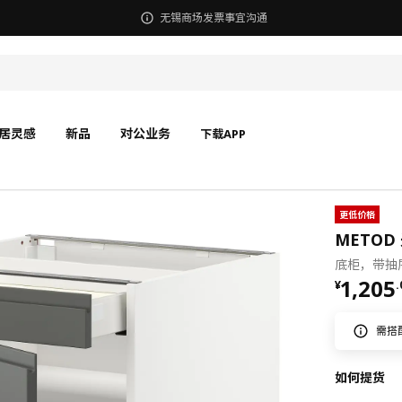
无锡商场发票事宜沟通
居灵感
新品
对公业务
下载APP
更低价格
METOD 
底柜，带抽屉
¥ 1205
1,205
¥
.
需搭
如何提货