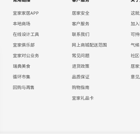
宜家家居APP
居家安全
这就
本地商场
客户服务
加入
在线设计工具
联系我们
可持
宜家俱乐部
网上商城配送范围
气候
宜家对公业务
常见问题
社区
瑞典美食
退货政策
居家
循环市集
品质保证
意见
回购与再售
购物指南
宜家礼品卡