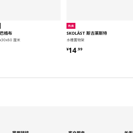
热卖
 巴格布
SKOLÄST 斯古莱斯特
x30x80 厘米
水槽置物架
9
¥ 14.99
14
¥
.
99
常用链接
客户服务
关于