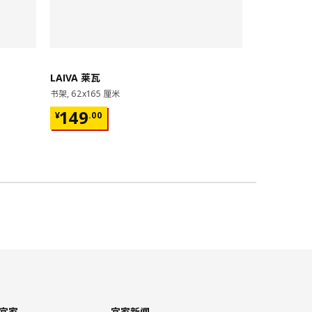
即将下架
LAIVA 莱瓦
GRIMSBU
书架, 62x165 厘米
床架, 150x20
¥ 149.00
¥ 599.
149
599
¥
.
00
¥
.
00
17根弧形板条
宜家
宜家新闻