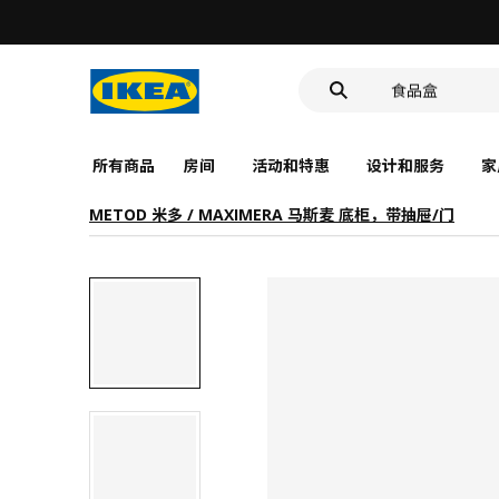
洗脸池
食品盒
靠垫套
洗脸池
食品盒
所有商品
房间
活动和特惠
设计和服务
家
METOD 米多 / MAXIMERA 马斯麦 底柜，带抽屉/门