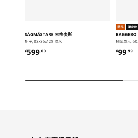
新品
限定款
SÅGMÄSTARE 索格麦斯
BAGGEBO
柜子, 83x36x128 厘米
搁架单元, 60
¥ 599.00
¥ 99.9
599
99
¥
.
00
¥
.
99