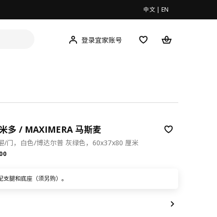
中文
|
EN
登录宜家账号
米多 / MAXIMERA 马斯麦
/门，白色/博达尔普 灰绿色，60x37x80 厘米
.00
00
配支腿和底座（须另购）。