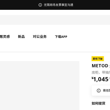
宜家在中国召回部分批次BÄSINGEN 巴辛根 淋浴椅
居灵感
新品
对公业务
下载APP
即将下架
METOD 
底柜，带抽屉
¥ 1045
1,045
¥
.
需搭
如何提货