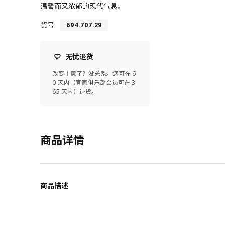
温馨而又浓郁的现代气息。
货号
694.707.29
无忧退货
改变主意了？没关系。您可在 6
0 天内（宜家俱乐部会员可在 3
65 天内）退货。
商品详情
商品描述