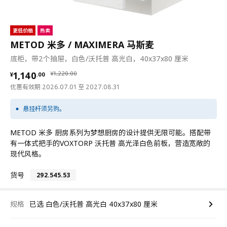
更低价格
热卖
METOD 米多 / MAXIMERA 马斯麦
底柜，带2个抽屉，白色/沃托普 高光白，40x37x80 厘米
¥ 1140.00
¥ 1220.00
1,140
¥
1,220
.
00
¥
.
00
优惠有效期 2026.07.01 至 2027.08.31
悬挂杆须另购。
METOD 米多 厨房系列为梦想厨房的设计提供无限可能。搭配带
有一体式把手的VOXTORP 沃托普 高光泽白色前板，营造宽敞的
现代风格。
货号
292.545.53
规格
已选 白色/沃托普 高光白 40x37x80 厘米