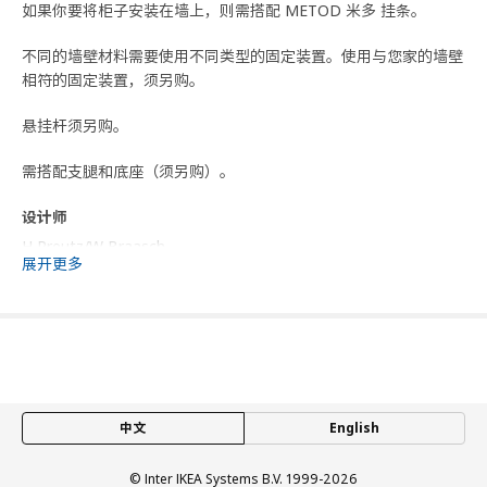
如果你要将柜子安装在墙上，则需搭配 METOD 米多 挂条。
不同的墙壁材料需要使用不同类型的固定装置。使用与您家的墙壁
相符的固定装置，须另购。
悬挂杆须另购。
需搭配支腿和底座（须另购）。
设计师
H Preutz/W Braasch
展开更多
商品尺寸和包装信息
商品尺寸
宽度
40.0 厘米
深度
39.1 厘米
中文
English
高度
88.0 厘米
框架，纵深
37.0 厘米
© Inter IKEA Systems B.V. 1999-2026