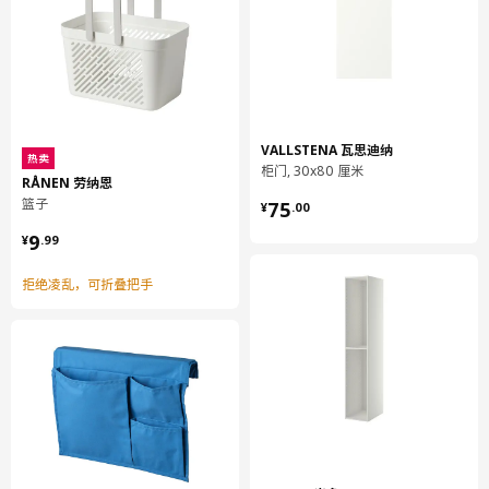
VALLSTENA 瓦思迪纳
热卖
柜门, 30x80 厘米
RÅNEN 劳纳恩
¥ 75.00
篮子
75
¥
.
00
¥ 9.99
9
¥
.
99
拒绝凌乱，可折叠把手