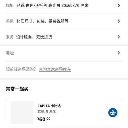
规格
已选 白色/沃托普 高光白 80x60x70 厘米
参数
材质尺寸、包装、组装说明等
服务
设计服务、无忧退货
地址
想前往商场选购？
查询宜家商场库存
常常一起买
CAPITA 卡比达
支腿, 8 厘米
¥ 60.00
60
¥
.
00