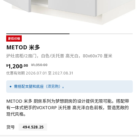
更低价格
METOD 米多
炉灶底柜/2扇门，白色/沃托普 高光白，80x60x70 厘米
¥ 1200.00
¥ 1350.00
1,200
¥
1,350
.
00
¥
.
00
优惠有效期 2026.07.01 至 2027.08.31
需搭配支腿和底座（须另购）。
METOD 米多 厨房系列为梦想厨房的设计提供无限可能。搭配带
有一体式把手的VOXTORP 沃托普 高光泽白色前板，营造宽敞的
现代风格。
货号
494.528.25