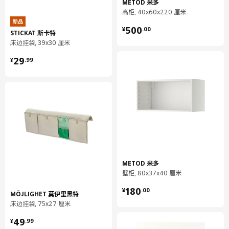
METOD 米多
高柜, 40x60x220 厘米
新品
¥ 500.00
500
¥
.
00
STICKAT 斯卡特
床边挂袋, 39x30 厘米
¥ 29.99
29
¥
.
99
METOD 米多
壁柜, 80x37x40 厘米
¥ 180.00
180
¥
.
00
MÖJLIGHET 莫伊里黑特
床边挂袋, 75x27 厘米
¥ 49.99
49
¥
.
99