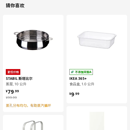
猜你喜欢
更低价格
不添加双酚A
STABIL 斯塔比尔
IKEA 365+
蒸屉, 10 公升
食品盒, 1.0 公升
¥ 79.99
79
¥ 9.99
¥
.
99
9
¥
.
99
¥ 99.99
¥
99
.
99
蒸孔分布均匀，有助蒸汽循环