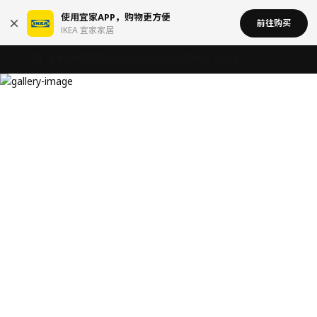
使用宜家APP，购物更方便
前往购买
IKEA 宜家家居
宜家在中国召回部分批次BÄSINGEN 巴辛根 淋浴椅