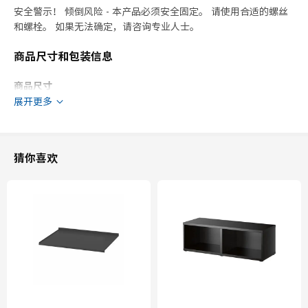
安全警示！ 倾倒风险 - 本产品必须安全固定。 请使用合适的螺丝
和螺栓。 如果无法确定，请咨询专业人士。
商品尺寸和包装信息
商品尺寸
展开更多
宽度
80.0 厘米
深度
61.6 厘米
高度
70.0 厘米
猜你喜欢
框架，纵深
60.0 厘米
包装信息
此商品包含7个包装
LERHYTTAN 雷尔休坦
抽屉前板
403.559.99
高度
2 厘米