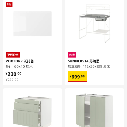
宽度
42 厘米
包装数量
2
METOD 米多
落地柜 可嵌入设备/水槽
904.303.93
更低价格
热卖
高度
7 厘米
VOXTORP 沃托普
SUNNERSTA 苏纳思
柜门, 60x40 厘米
独立橱柜, 112x56x139 厘米
长度
85 厘米
¥ 230.00
230
¥ 699.00
¥
.
00
净重
18.58 公斤
699
¥
.
00
¥ 290.00
¥
290
.
00
容量
34.9 公升
重量
19.57 公斤
宽度
64 厘米
包装数量
1
UTRUSTA 乌斯塔