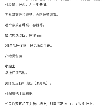
可缓慢、轻柔、无声地关闭。
夹丝网篮推拉顺畅，含防拉落装置。
适合存放各种锅、容器等。
框架构造坚固，厚18mm
25年品质保证，详见质保手册。
产地见包装
小贴士
悬挂杆须另购。
需搭配支腿和底座（须另购）。
可配用把手或圆把手。
如果你要将柜子安装在墙上，则需搭配 METOD 米多 挂条。