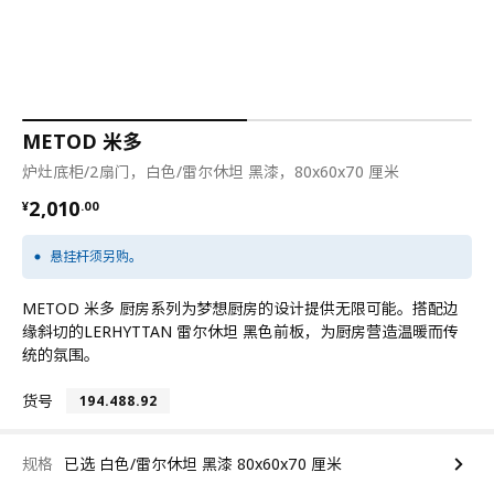
METOD 米多
炉灶底柜/2扇门，白色/雷尔休坦 黑漆，80x60x70 厘米
¥ 2010.00
2,010
¥
.
00
悬挂杆须另购。
METOD 米多 厨房系列为梦想厨房的设计提供无限可能。搭配边
缘斜切的LERHYTTAN 雷尔休坦 黑色前板，为厨房营造温暖而传
统的氛围。
货号
194.488.92
规格
已选 白色/雷尔休坦 黑漆 80x60x70 厘米