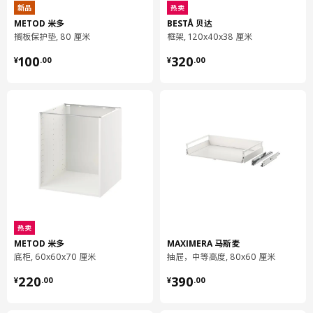
新品
热卖
长度
82 厘米
METOD 米多
BESTÅ 贝达
搁板保护垫, 80 厘米
框架, 120x40x38 厘米
净重
1.18 公斤
¥ 100.00
¥ 320.00
容量
2.9 公升
100
320
¥
.
00
¥
.
00
重量
1.30 公斤
宽度
16 厘米
包装数量
1
LERHYTTAN 雷尔休坦
柜门
203.559.81
高度
2 厘米
热卖
METOD 米多
MAXIMERA 马斯麦
长度
70 厘米
底柜, 60x60x70 厘米
抽屉，中等高度, 80x60 厘米
净重
1.87 公斤
¥ 220.00
¥ 390.00
220
390
¥
.
00
¥
.
00
容量
6.7 公升
重量
2.18 公斤