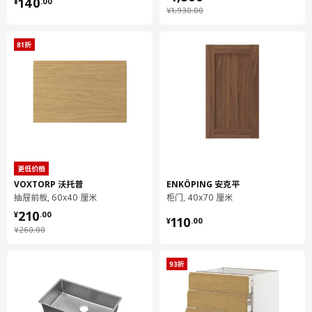
¥ 140.00
140
¥
.
00
¥ 1930.00
¥
1,930
.
00
净重
10.86 公斤
容量
16.1 公升
重量
10.88 公斤
宽度
58 厘米
包装数量
1
保养说明和环境和材料
更低价格
保养说明
VOXTORP 沃托普
ENKÖPING 安克平
抽屉前板, 60x40 厘米
柜门, 40x70 厘米
用布块沾中性清洁剂充分擦洗
¥ 210.00
210
¥ 110.00
¥
.
00
用干净布块擦干
110
¥
.
00
¥ 260.00
¥
260
.
00
环境和材料
抽屉前板
实心白蜡木, 着色漆, 丙烯酸清漆
柜门