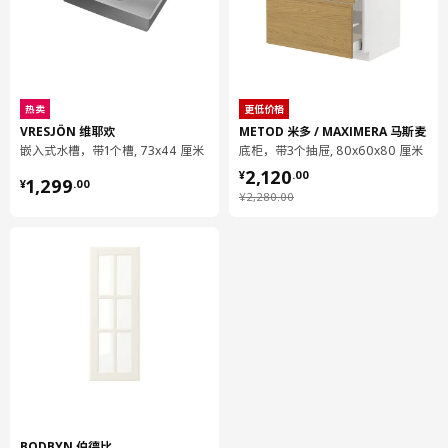
框架:
实心白蜡木, 着色漆, 丙烯酸清漆
柜门
面板:
热卖
更低价格
纤维板, 白蜡木贴面, 着色漆, 丙烯酸清漆
VRESJÖN 维耶欢
METOD 米多 / MAXIMERA 马斯麦
柜门
嵌入式水槽，带1个槽, 73x44 厘米
底柜，带3个抽屉, 80x60x80 厘米
¥ 2120.00
插板背面:
2,120
¥ 1299.00
¥
.
00
1,299
¥
.
00
白蜡木贴面, 着色漆, 丙烯酸清漆
¥ 2280.00
¥
2,280
.
00
落地柜 可嵌入设备/水槽
柜框架:
刨花板, 密胺贴膜, 塑料封边, 塑料封边
落地柜 可嵌入设备/水槽
背板:
纤维板, 纸制贴膜, 纸制贴膜
落地柜 可嵌入设备/水槽
前档:
钢, 环氧/聚酯粉末涂层
BODBYN 伯德比