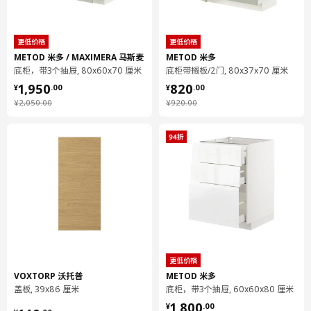
厨房缓冲式合叶
605.248.83
更低价格
更低价格
METOD 米多 / MAXIMERA 马斯麦
METOD 米多
高度
3 厘米
底柜，带3个抽屉, 80x60x70 厘米
底柜带搁板/2门, 80x37x70 厘米
¥ 1950.00
¥ 820.00
长度
22 厘米
1,950
820
¥
.
00
¥
.
00
净重
0.20 公斤
¥ 2050.00
¥ 920.00
¥
2,050
.
00
¥
920
.
00
容量
1.3 公升
重量
0.21 公斤
宽度
20 厘米
包装数量
2
UTRUSTA 乌斯塔
搁板
更低价格
502.711.50
VOXTORP 沃托普
METOD 米多
盖板, 39x86 厘米
底柜，带3个抽屉, 60x60x80 厘米
高度
4 厘米
¥ 1800.00
1,800
¥
.
00
长度
77 厘米