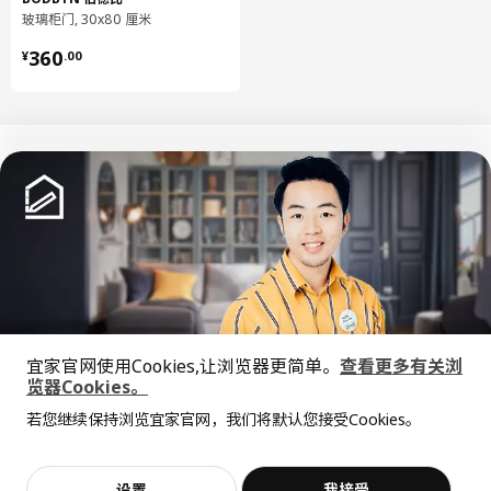
厨房缓冲式合叶
玻璃柜门, 30x80 厘米
钢, 镀镍
¥ 360.00
360
¥
.
00
搁板
刨花板, 密胺贴膜, 塑料封边
组装说明和文件
货号
组装手册
METOD 米多 落地柜 可嵌入设备/水
904.303.93
槽
UTRUSTA 乌斯塔 厨房缓冲式合叶
605.248.83
中文
English
© Inter IKEA Systems B.V. 1999-2026
隐私政策
缺陷披露政策
使用条款
宜家官网使用Cookies,让浏览器更简单。
查看更多有关浏
上海工商
沪公网安备 31010402001069号
览器Cookies。
全屋设计服务
沪ICP 备17055232 号
若您继续保持浏览宜家官网，我们将默认您接受Cookies。
宜家AI购物助手算法 网信算备310104755117001240013号
价格透明，设计专业，现货供应
抱歉，该商品在所选地区暂时缺货。
相似推荐
宜家智能搜索生成合成算法 网信算备310104755117001250025号
Cookie设置
加入购物袋
立即购买
设置
我接受
不，谢谢
立即预约