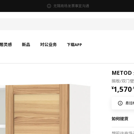
无锡商场发票事宜沟通
居灵感
新品
对公业务
下载APP
METOD
搁板/双门壁
¥ 1570
1,570
¥
.
悬挂
如何提货
想前往商场