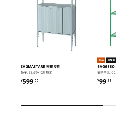
新品
限定款
SÅGMÄSTARE 索格麦斯
BAGGEBO
柜子, 83x36x128 厘米
搁架单元, 60
¥ 599.00
¥ 99.9
599
99
¥
.
00
¥
.
99