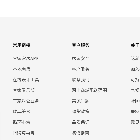
常用链接
客户服务
关于
宜家家居APP
居家安全
这就
本地商场
客户服务
加入
在线设计工具
联系我们
可持
宜家俱乐部
网上商城配送范围
气候
宜家对公业务
常见问题
社区
瑞典美食
退货政策
居家
循环市集
品质保证
意见
回购与再售
购物指南