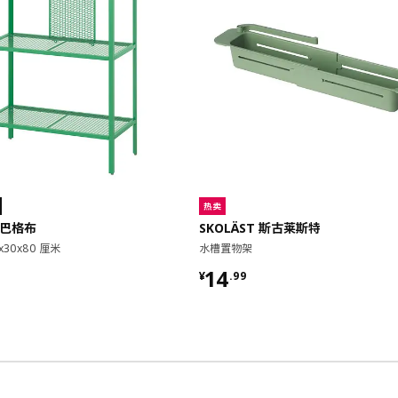
热卖
 巴格布
SKOLÄST 斯古莱斯特
x30x80 厘米
水槽置物架
9
¥ 14.99
14
¥
.
99