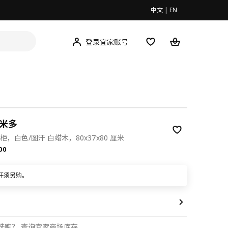
中文
|
EN
登录宜家账号
 米多
柜，白色/图汗 白蜡木，80x37x80 厘米
.00
00
杆须另购。
选购？
查询宜家商场库存