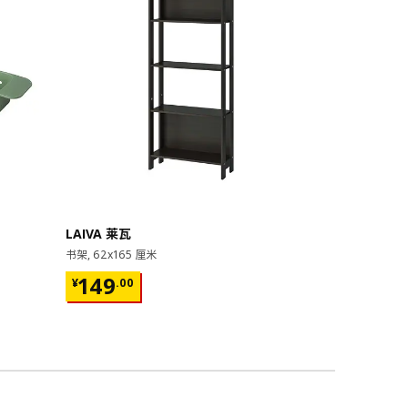
即将下架
LAIVA 莱瓦
GRIMSBU
书架, 62x165 厘米
床架, 150x20
¥ 149.00
¥ 599.
149
599
¥
.
00
¥
.
00
17根弧形板条