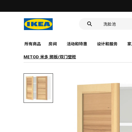
LED感应夜灯
食品盒
洗脸池
LED感应夜灯
食品盒
所有商品
房间
活动和特惠
设计和服务
家
METOD 米多 搁板/双门壁柜