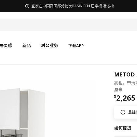
宜家在中国召回部分批次BÄSINGEN 巴辛根 淋浴椅
居灵感
新品
对公业务
下载APP
METOD
高柜，带清洁
厘米
¥ 2265
2,265
¥
.
悬挂
如何提货