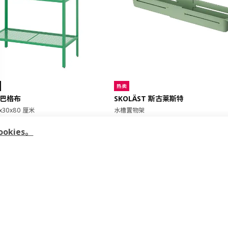
热卖
 巴格布
SKOLÄST 斯古莱斯特
x30x80 厘米
水槽置物架
9
¥ 14.99
14
¥
.
99
kies。