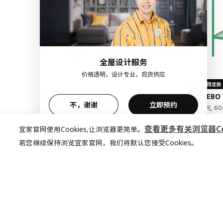
全屋设计服务
价格透明，设计专业，现货供应
新品
限定款
SÅGMÄSTARE 索格麦斯
BAGGEBO
不，谢谢
立即预约
柜子, 83x36x128 厘米
搁架单元, 60
¥ 599.00
¥ 99.9
599
99
¥
.
00
¥
.
99
查看更多有关浏览器Coo
宜家官网使用Cookies,让浏览器更简单。
若您继续保持浏览宜家官网，我们将默认您接受Cookies。