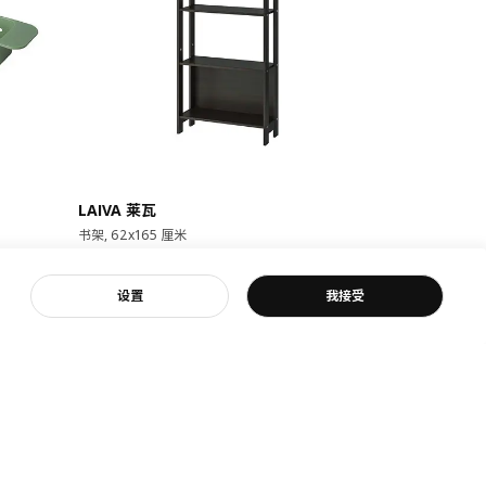
即将下架
LAIVA 莱瓦
GRIMSBU
书架, 62x165 厘米
床架, 150x20
¥ 149.00
¥ 599.
149
599
¥
.
00
¥
.
00
客服
设置
我接受
17根弧形板条