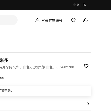
中文
|
EN
登录宜家账号
 米多
用品内配件，白色/史丹桑德 白色，60x60x200
.00
00
杆须另购。