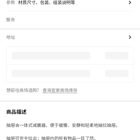
参数
材质尺寸、包装、组装说明等
服务
地址
想前往商场选购？
查询宜家商场库存
商品描述
抽屉含一体式减震器，便于缓慢、安静和轻柔地抽拉抽屉。
抽屉可完全拉出；抽屉内的所有物品一目了然。