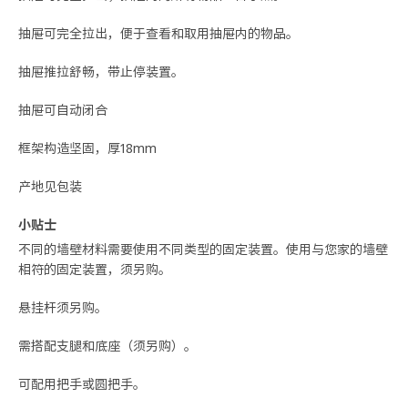
抽屉可完全拉出，便于查看和取用抽屉内的物品。
抽屉推拉舒畅，带止停装置。
抽屉可自动闭合
框架构造坚固，厚18mm
产地见包装
小贴士
不同的墙壁材料需要使用不同类型的固定装置。使用与您家的墙壁
相符的固定装置，须另购。
悬挂杆须另购。
需搭配支腿和底座（须另购）。
可配用把手或圆把手。