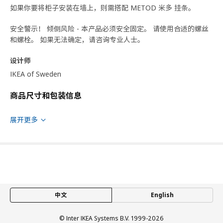
如果你要将柜子安装在墙上，则需搭配 METOD 米多 挂条。
安全警示！ 倾倒风险 - 本产品必须安全固定。 请使用合适的螺丝
和螺栓。 如果无法确定，请咨询专业人士。
设计师
IKEA of Sweden
商品尺寸和包装信息
商品尺寸
展开更多
宽度
40.0 厘米
深度
62.0 厘米
高度
88.0 厘米
框架，纵深
60.0 厘米
框架，高
80.0 厘米
中文
English
包装信息
© Inter IKEA Systems B.V. 1999-2026