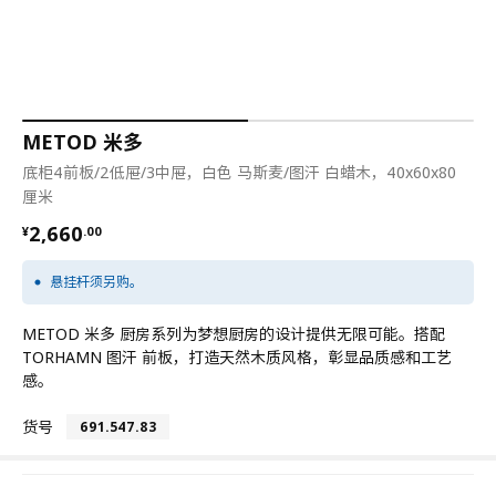
METOD 米多
底柜4前板/2低屉/3中屉，白色 马斯麦/图汗 白蜡木，40x60x80
厘米
¥ 2660.00
2,660
¥
.
00
悬挂杆须另购。
METOD 米多 厨房系列为梦想厨房的设计提供无限可能。搭配
TORHAMN 图汗 前板，打造天然木质风格，彰显品质感和工艺
感。
货号
691.547.83