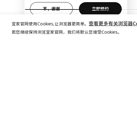
不，谢谢
立即预约
查看更多有关浏览器Coo
宜家官网使用Cookies,让浏览器更简单。
若您继续保持浏览宜家官网，我们将默认您接受Cookies。
加入宜家俱乐部
加入会员，享受专属折扣。更多个性化家
居灵感，让你的想法照进现实
查看更多
立即加入或登录
加入宜家企业会员
加入企业会员，享受会员6大权益以及专属