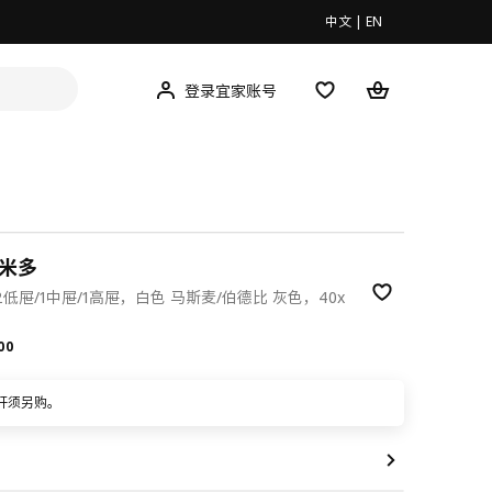
中文
|
EN
登录宜家账号
 米多
2低屉/1中屉/1高屉，白色 马斯麦/伯德比 灰色，40x
.00
00
杆须另购。