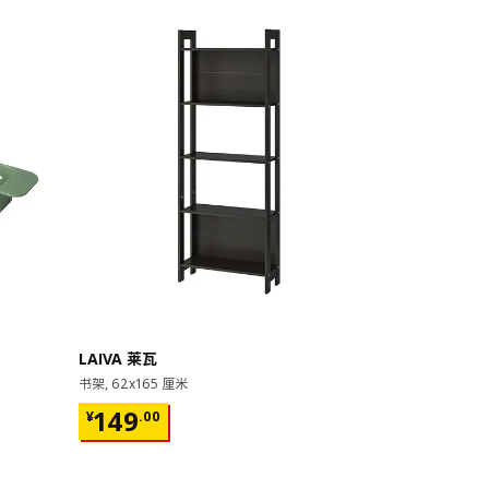
即将下架
LAIVA 莱瓦
GRIMSBU
书架, 62x165 厘米
床架, 150x20
¥ 149.00
¥ 599.
149
599
¥
.
00
¥
.
00
17根弧形板条