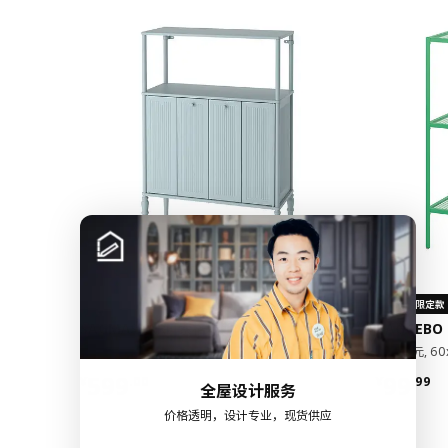
新品
限定款
SÅGMÄSTARE 索格麦斯
BAGGEBO
柜子, 83x36x128 厘米
搁架单元, 60
¥ 599.00
¥ 99.9
599
99
¥
.
00
¥
.
99
全屋设计服务
价格透明，设计专业，现货供应