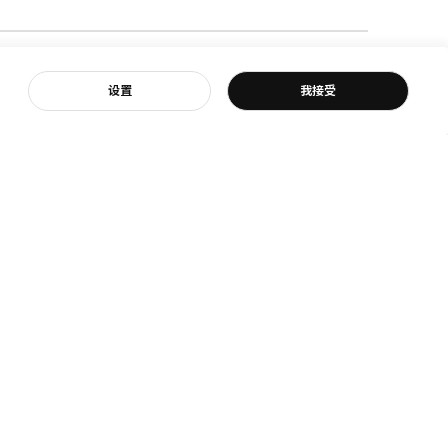
客服
设置
我接受
宜家
宜家新闻
是宜家
新闻室
我们
新闻联络
续的日常生活
商品召回
与环境
牢牢固定！
参与
生活