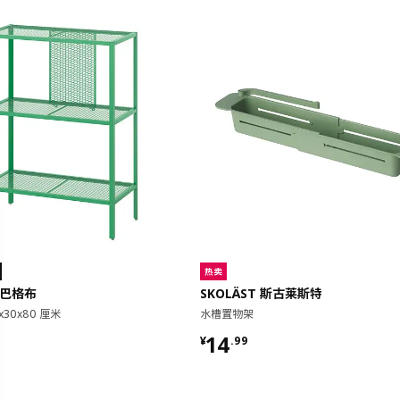
热卖
 巴格布
SKOLÄST 斯古莱斯特
x30x80 厘米
水槽置物架
9
¥ 14.99
14
¥
.
99