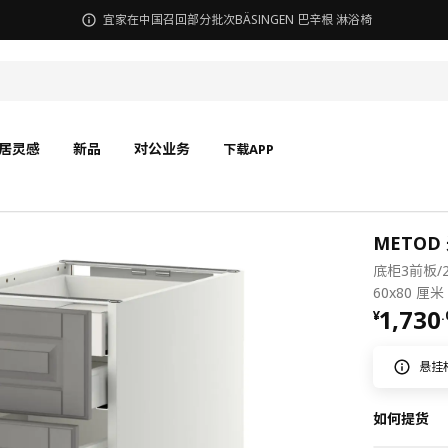
宜家在中国召回部分批次BÄSINGEN 巴辛根 淋浴椅
居灵感
新品
对公业务
下载APP
METOD
底柜3前板/
60x80 厘米
¥ 1730
1,730
¥
.
悬挂
如何提货