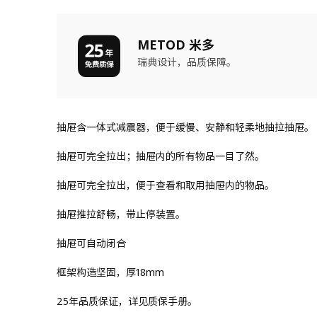
METOD 米多
瑞典设计，品质保障。
抽屉含一体式减震器，便于缓慢、安静和轻柔地抽拉抽屉。
抽屉可完全拉出；抽屉内的所有物品一目了然。
抽屉可完全拉出，便于查看和取用抽屉内的物品。
抽屉推拉舒畅，带止停装置。
抽屉可自动闭合
框架构造坚固，厚18mm
25年品质保证，详见质保手册。