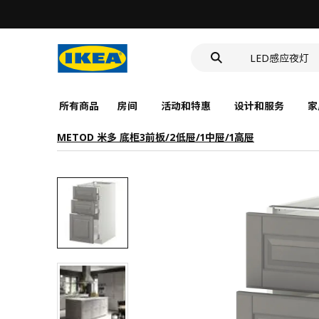
食品盒
洗脸池
LED感应夜灯
食品盒
所有商品
房间
活动和特惠
设计和服务
家
METOD 米多 底柜3前板/2低屉/1中屉/1高屉