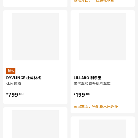
宽敞开口，一拉轻松取物
拉出式内部配件
抽屉/ 抽屉后挡板/ 抽屉梁:
钢, 环氧/聚酯粉末涂层
拉出式内部配件
滑轨:
镀锌钢
拉出式内部配件
抽屉底部:
刨花板, 密胺贴膜, 复合
新品
组装说明和文件
DYVLINGE 杜威林格
LILLABO 利乐宝
休闲转椅
带汽车和直升机的车库
货号
组装手册
¥ 799.00
¥ 199.00
799
199
¥
.
00
¥
.
00
VOXTORP 沃托普 柜门
703.212.10
三层车库，搭配积木乐趣多
METOD 米多 底柜
602.708.95
MAXIMERA 马斯麦 拉出式内部配件
802.972.76
MAXIMERA 马斯麦 拉出式内部配件
802.972.76