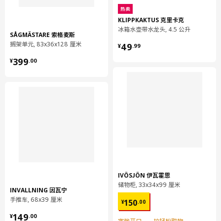
用干净布块擦干
热卖
KLIPPKAKTUS 克里卡克
环境和材料
冰箱水壶带水龙头, 4.5 公升
SÅGMÄSTARE 索格麦斯
柜门
¥ 49.99
搁架单元, 83x36x128 厘米
49
¥
.
99
正面:
¥ 399.00
399
纤维板
¥
.
00
柜门
正面/ 边:
塑料贴膜
柜门
背面:
高压密胺层压板
底柜
柜框架:
刨花板, 密胺贴膜, 塑料封边
IVÖSJÖN 伊瓦霍恩
储物柜, 33x34x99 厘米
底柜
INVALLNING 因瓦宁
¥ 150.00
手推车, 68x39 厘米
背板:
150
¥
.
00
纤维板, 纸制贴膜, 纸制贴膜
¥ 149.00
149
¥
.
00