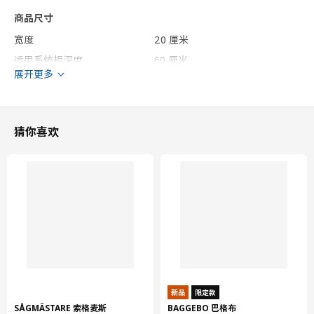
商品尺寸
宽度
20 厘米
适用系统柜深度
60 厘米
展开更多
深度
61.8 厘米
框架，高
70 厘米
包装信息
猜你喜欢
此商品包含3个包装
VOXTORP 沃托普
柜门
703.212.10
高度
3 厘米
长度
76 厘米
净重
2.34 公斤
新品
限定款
容量
3.8 公升
SÅGMÄSTARE 索格麦斯
BAGGEBO 巴格布