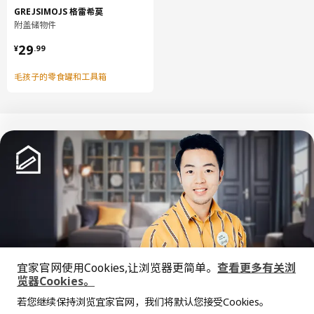
GREJSIMOJS 格雷希莫
附盖储物件
¥ 29.99
29
¥
.
99
毛孩子的零食罐和工具箱
中文
English
© Inter IKEA Systems B.V. 1999-2026
隐私政策
缺陷披露政策
使用条款
宜家官网使用Cookies,让浏览器更简单。
查看更多有关浏
上海工商
沪公网安备 31010402001069号
览器Cookies。
全屋设计服务
沪ICP 备17055232 号
若您继续保持浏览宜家官网，我们将默认您接受Cookies。
宜家AI购物助手算法 网信算备310104755117001240013号
价格透明，设计专业，现货供应
抱歉，该商品在所选地区暂时缺货。
相似推荐