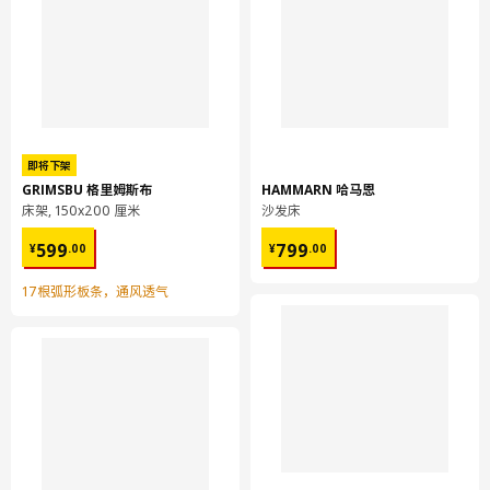
MAXIMERA 马斯麦
拉出式内部配件
802.972.76
高度
6 厘米
长度
56 厘米
即将下架
净重
6.72 公斤
GRIMSBU 格里姆斯布
HAMMARN 哈马恩
床架, 150x200 厘米
沙发床
容量
15.6 公升
¥ 599.00
¥ 799.00
重量
7.41 公斤
599
799
¥
.
00
¥
.
00
宽度
44 厘米
17根弧形板条，通风透气
包装数量
1
保养说明和环境和材料
保养说明
用布块沾中性清洁剂充分擦洗