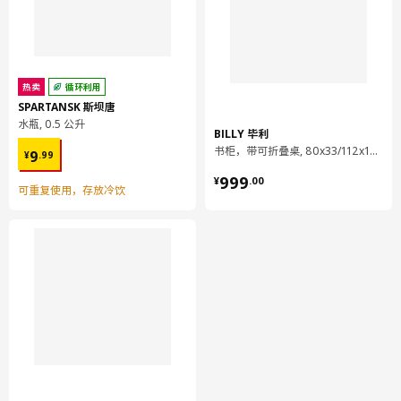
货号
相关文件
VOXTORP 沃托普 柜门
703.212.10
设计师理念
热卖
循环利用
SPARTANSK 斯坝唐
刨花板以回收木材和锯木厂余料制成，使得色泽不佳的木头、木屑
水瓶, 0.5 公升
和锯末成为了一种资源，而不会被废弃。我们用木板制做书柜、床
BILLY 毕利
¥ 9.99
书柜，带可折叠桌, 80x33/112x106 厘米
架、沙发架和厨房框架等家具。为减少磨损和受潮，我们还会在表
9
¥
.
99
面添加光漆、贴面或贴膜。
¥ 999.00
999
¥
.
00
可重复使用，存放冷饮