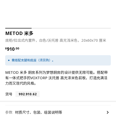
METOD 米多
底柜/拉出式内置件，白色/沃托普 高光浅米色，20x60x70 厘米
¥ 910.00
910
¥
.
00
需搭配支腿和底座（须另购）。
METOD 米多 厨房系列为梦想厨房的设计提供无限可能。搭配带
有一体式把手的VOXTORP 沃托普 高光泽米色前板，打造充满活
力而又现代的风格。
货号
992.910.62
参数
材质尺寸、包装、组装说明等