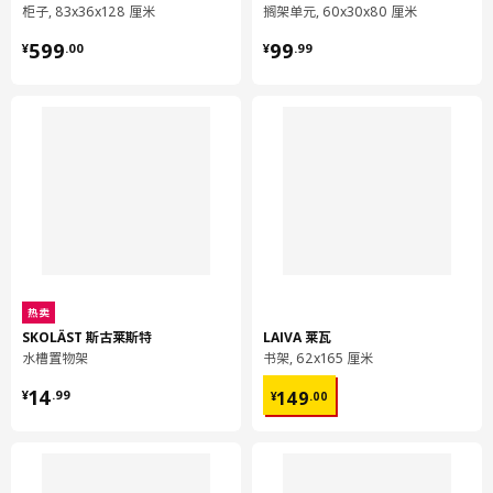
柜子, 83x36x128 厘米
搁架单元, 60x30x80 厘米
重量
2.49 公斤
¥ 599.00
¥ 99.99
599
99
宽度
20 厘米
¥
.
00
¥
.
99
包装数量
1
METOD 米多
底柜
602.708.95
高度
6 厘米
长度
78 厘米
净重
12.48 公斤
热卖
SKOLÄST 斯古莱斯特
LAIVA 莱瓦
容量
28.1 公升
水槽置物架
书架, 62x165 厘米
重量
13.35 公斤
¥ 14.99
¥ 149.00
14
149
¥
.
99
¥
.
00
宽度
60 厘米
包装数量
1