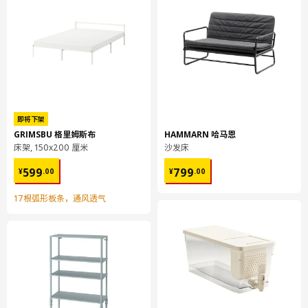
包装数量
2
METOD 米多
落地柜 可嵌入设备/水槽
304.305.98
高度
7 厘米
即将下架
GRIMSBU 格里姆斯布
HAMMARN 哈马恩
长度
88 厘米
床架, 150x200 厘米
沙发床
净重
20.05 公斤
¥ 599.00
¥ 799.00
599
799
¥
.
00
¥
.
00
容量
36.3 公升
17根弧形板条，通风透气
重量
20.97 公斤
宽度
64 厘米
包装数量
1
UTRUSTA 乌斯塔
厨房缓冲式合叶