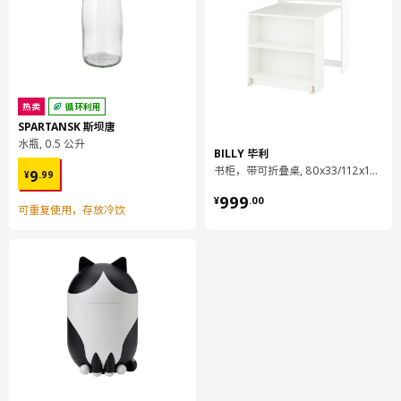
塑料封边
落地柜 可嵌入设备/水槽
柜框架:
刨花板, 密胺贴膜, 塑料封边, 塑料封边
落地柜 可嵌入设备/水槽
热卖
循环利用
背板:
SPARTANSK 斯坝唐
纤维板, 纸制贴膜, 纸制贴膜
水瓶, 0.5 公升
BILLY 毕利
¥ 9.99
落地柜 可嵌入设备/水槽
书柜，带可折叠桌, 80x33/112x106 厘米
9
¥
.
99
前档:
¥ 999.00
999
¥
.
00
钢, 环氧/聚酯粉末涂层
可重复使用，存放冷饮
厨房缓冲式合叶
钢, 镀镍
组装说明和文件
货号
组装手册
VOXTORP 沃托普 柜门
003.274.04
METOD 米多 落地柜 可嵌入设备/水
304.305.98
槽