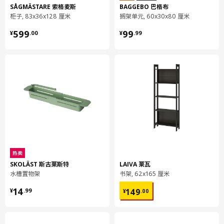
SÅGMÄSTARE 索格麦斯
BAGGEBO 巴格布
净重
0.96 公斤
柜子, 83x36x128 厘米
搁架单元, 60x30x80 厘米
容量
3.2 公升
¥ 599.00
¥ 99.99
599
99
¥
.
00
¥
.
99
重量
1.13 公斤
宽度
16 厘米
包装数量
1
VOXTORP 沃托普
柜门
003.274.04
高度
3 厘米
热卖
长度
66 厘米
SKOLÄST 斯古莱斯特
LAIVA 莱瓦
水槽置物架
书架, 62x165 厘米
净重
3.61 公斤
¥ 14.99
¥ 149.00
14
容量
6.6 公升
149
¥
.
99
¥
.
00
重量
3.85 公斤
宽度
40 厘米