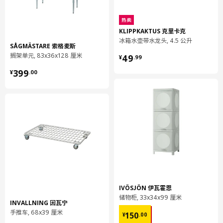
605.248.83
热卖
高度
3 厘米
KLIPPKAKTUS 克里卡克
冰箱水壶带水龙头, 4.5 公升
长度
22 厘米
SÅGMÄSTARE 索格麦斯
¥ 49.99
搁架单元, 83x36x128 厘米
净重
0.20 公斤
49
¥
.
99
¥ 399.00
容量
1.3 公升
399
¥
.
00
重量
0.21 公斤
宽度
20 厘米
包装数量
2
保养说明和环境和材料
保养说明
用湿布块沾水或非研磨性清洗剂擦拭。
IVÖSJÖN 伊瓦霍恩
储物柜, 33x34x99 厘米
用干净布块擦干
INVALLNING 因瓦宁
¥ 150.00
手推车, 68x39 厘米
150
¥
.
00
环境和材料