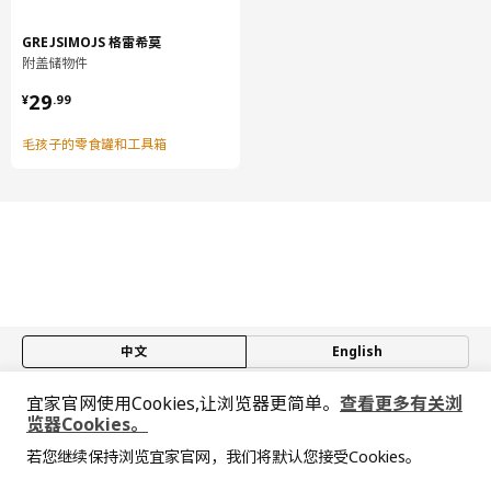
UTRUSTA 乌斯塔 厨房缓冲式合叶
605.248.83
GREJSIMOJS 格雷希莫
附盖储物件
¥ 29.99
29
¥
.
99
毛孩子的零食罐和工具箱
中文
English
宜家官网使用Cookies,让浏览器更简单。
查看更多有关浏
© Inter IKEA Systems B.V. 1999-2026
览器Cookies。
隐私政策
缺陷披露政策
使用条款
若您继续保持浏览宜家官网，我们将默认您接受Cookies。
上海工商
沪公网安备 31010402001069号
抱歉，该商品在所选地区暂时缺货。
相似推荐
沪ICP 备17055232 号