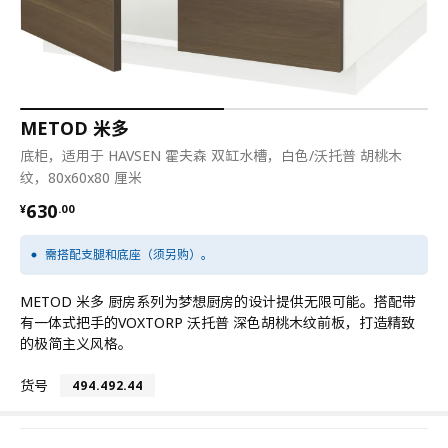
METOD 米多
底柜，适用于 HAVSEN 霍夫森 双缸水槽，白色/沃托普 胡桃木
纹，80x60x80 厘米
¥ 630.00
630
¥
.
00
需搭配支腿和底座（须另购）。
METOD 米多 厨房系列为梦想厨房的设计提供无限可能。搭配带
有一体式把手的VOXTORP 沃托普 深色胡桃木纹前板，打造精致
的极简主义风格。
货号
494.492.44