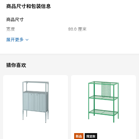
商品尺寸和包装信息
商品尺寸
宽度
80.0 厘米
深度
62.1 厘米
展开更多
高度
88.0 厘米
框架，纵深
60.0 厘米
猜你喜欢
框架，高
80.0 厘米
包装信息
此商品包含6个包装
VOXTORP 沃托普
抽屉前板
203.274.22
高度
3 厘米
新品
限定款
长度
80 厘米