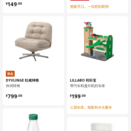
¥ 149.00
149
¥
.
00
宽敞开口，一拉轻松取物
抽屉前板
正面:
纤维板
抽屉前板
正面/ 背面:
塑料贴膜
抽屉前板
边:
塑料封边
新品
柜门
DYVLINGE 杜威林格
LILLABO 利乐宝
主要材料:
休闲转椅
带汽车和直升机的车库
刨花板
¥ 799.00
¥ 199.00
799
199
¥
.
00
¥
.
00
柜门
正面/ 背面:
三层车库，搭配积木乐趣多
塑料贴膜
柜门
边面: