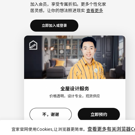
加入会员，享受专属折扣。更多个性化家
居灵感，让你的想法照进现实
查看更多
立即加入或登录
加入宜家企业会员
加入企业会员，享受会员6大权益以及专属
折扣。助力中小微企业共同成长。
查看更
多
立即加入或登录
全屋设计服务
价格透明，设计专业，现货供应
>
不，谢谢
立即预约
查看更多有关浏览器Coo
宜家官网使用Cookies,让浏览器更简单。
© Inter IKEA Systems B.V. 1999-2026
隐私政策
|
缺陷披
宜家AI购物助手算法 网