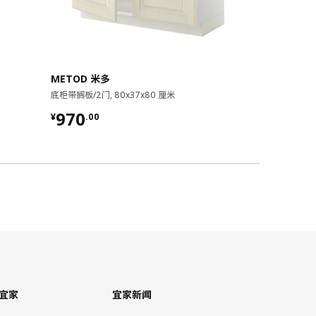
METOD 米多
METOD 米
底柜带搁板/2门, 80x37x80 厘米
搁板/玻璃双门壁柜
¥ 970.00
¥ 1380
970
1,380
¥
.
00
¥
.
0
宜家
宜家新闻