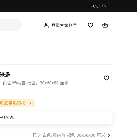
中文
|
EN
登录宜家账号
 米多
白色/希纳普 褐色，30x60x80 厘米
00
房底柜热销榜
杆须另购。
已选 白色/希纳普 褐色 30x60x80 厘米