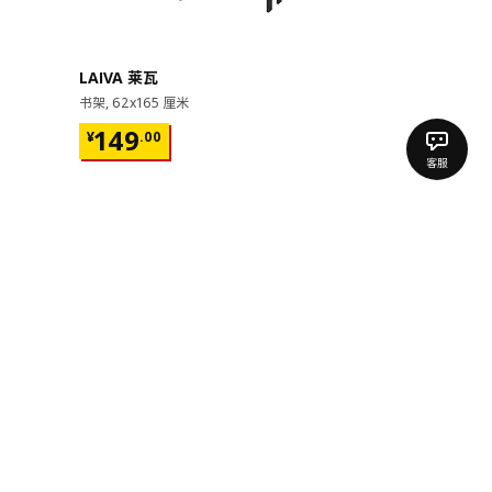
即将下架
LAIVA 莱瓦
GRIMSBU
书架, 62x165 厘米
床架, 150x20
¥ 149.00
¥ 599.
149
599
¥
.
00
¥
.
00
客服
17根弧形板条
宜家
宜家新闻