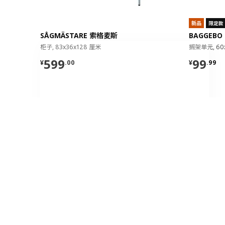
全屋设计服务
价格透明，设计专业，现货供应
新品
限定款
SÅGMÄSTARE 索格麦斯
BAGGEBO
不，谢谢
立即预约
柜子, 83x36x128 厘米
搁架单元, 60
¥ 599.00
¥ 99.9
599
99
¥
.
00
¥
.
99
加入宜家俱乐部