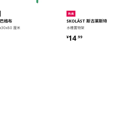
热卖
 巴格布
SKOLÄST 斯古莱斯特
x30x80 厘米
水槽置物架
9
¥ 14.99
14
¥
.
99
常用链接
客户服务
关于