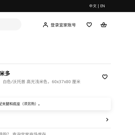
中文
|
EN
登录宜家账号
 米多
白色/沃托普 高光浅米色，60x37x80 厘米
00
配支腿和底座（须另购）。
选购？
查询宜家商场库存