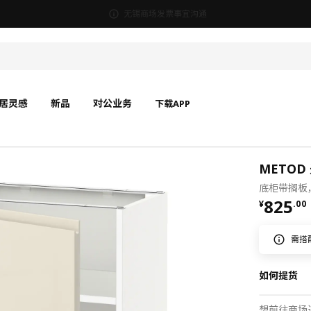
无锡商场发票事宜沟通
居灵感
新品
对公业务
下载APP
METOD
底柜带搁板，
¥ 825.
825
¥
.
00
需搭
如何提货
想前往商场