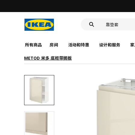
洗脸池
食品盒
靠垫套
洗脸池
食品盒
所有商品
房间
活动和特惠
设计和服务
家
METOD 米多 底柜带搁板