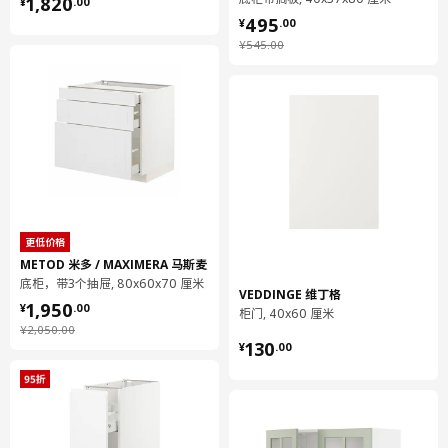
¥ 1820.00
1,820
用干净布块擦干
¥
.
00
¥ 495.00
495
¥
.
00
¥ 545.00
¥
545
.
00
环境和材料
柜门
主要件:
刨花板
柜门
正面/ 背面:
橡木贴面, 着色漆, 着色清漆, 丙烯酸清漆
柜门
更低价格
边:
METOD 米多 / MAXIMERA 马斯麦
实木, 着色漆, 着色清漆, 丙烯酸清漆
底柜，带3个抽屉, 80x60x70 厘米
VEDDINGE 维丁格
¥ 1950.00
1,950
底柜
¥
.
00
柜门, 40x60 厘米
¥ 2050.00
柜框架:
¥
2,050
.
00
¥ 130.00
130
¥
.
00
刨花板, 密胺贴膜, 塑料封边
底柜
背板:
纤维板, 纸制贴膜, 纸制贴膜