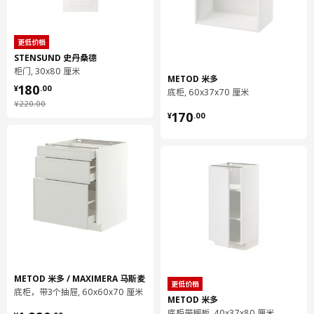
UTRUSTA 乌斯塔
搁板
更低价格
802.711.44
STENSUND 史丹桑德
柜门, 30x80 厘米
高度
4 厘米
METOD 米多
¥ 180.00
180
¥
.
00
底柜, 60x37x70 厘米
长度
57 厘米
¥ 220.00
¥
220
.
00
¥ 170.00
170
¥
.
00
净重
5.04 公斤
容量
7.4 公升
重量
5.07 公斤
宽度
36 厘米
包装数量
1
保养说明和环境和材料
保养说明
METOD 米多 / MAXIMERA 马斯麦
更低价格
底柜，带3个抽屉, 60x60x70 厘米
METOD 米多
用布块沾中性清洁剂充分擦洗
底柜带搁板, 40x37x80 厘米