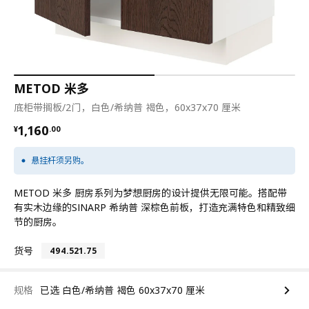
METOD 米多
底柜带搁板/2门，白色/希纳普 褐色，60x37x70 厘米
¥ 1160.00
1,160
¥
.
00
悬挂杆须另购。
METOD 米多 厨房系列为梦想厨房的设计提供无限可能。搭配带
有实木边缘的SINARP 希纳普 深棕色前板，打造充满特色和精致细
节的厨房。
货号
494.521.75
规格
已选 白色/希纳普 褐色 60x37x70 厘米