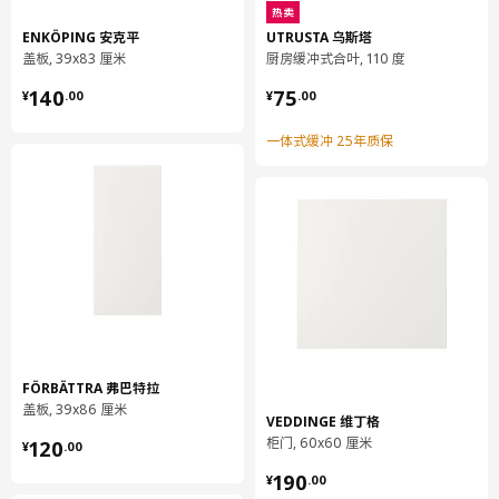
热卖
高度
2 厘米
ENKÖPING 安克平
UTRUSTA 乌斯塔
长度
80 厘米
盖板, 39x83 厘米
厨房缓冲式合叶, 110 度
净重
2.58 公斤
¥ 140.00
¥ 75.00
140
75
¥
.
00
¥
.
00
容量
6.0 公升
一体式缓冲 25年质保
重量
2.86 公斤
宽度
32 厘米
包装数量
2
METOD 米多
底柜
202.709.01
高度
7 厘米
FÖRBÄTTRA 弗巴特拉
盖板, 39x86 厘米
长度
78 厘米
VEDDINGE 维丁格
¥ 120.00
柜门, 60x60 厘米
120
¥
.
00
净重
10.49 公斤
¥ 190.00
190
¥
.
00
容量
20.5 公升