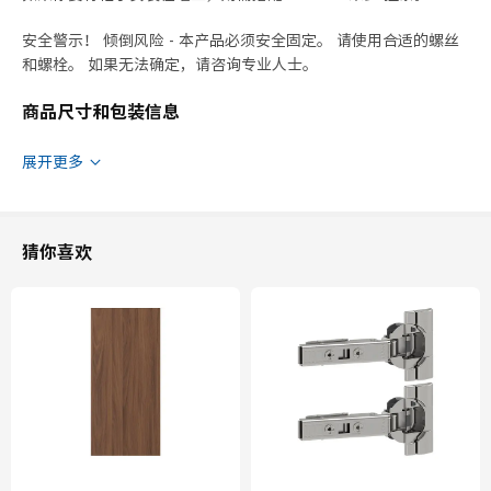
安全警示！ 倾倒风险 - 本产品必须安全固定。 请使用合适的螺丝
和螺栓。 如果无法确定，请咨询专业人士。
商品尺寸和包装信息
商品尺寸
展开更多
宽度
60.0 厘米
适用系统柜深度
37 厘米
猜你喜欢
深度
39.2 厘米
框架，高
70.0 厘米
包装信息
此商品包含6个包装
SINARP 希纳普
柜门
904.183.86