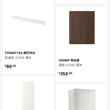
重量
11.08 公斤
宽度
41 厘米
包装数量
1
UTRUSTA 乌斯塔
厨房缓冲式合叶
605.248.83
FÖRBÄTTRA 弗巴特拉
高度
3 厘米
底盖板, 220x8 厘米
SINARP 希纳普
长度
22 厘米
¥ 80.00
盖板, 62x80 厘米
80
¥
.
00
净重
0.20 公斤
¥ 350.00
350
¥
.
00
容量
1.3 公升
重量
0.21 公斤
宽度
20 厘米
包装数量
2