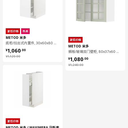
厨房缓冲式合叶
钢, 镀镍
搁板
刨花板, 密胺贴膜, 塑料封边
更低价格
热卖
组装说明和文件
METOD 米多
更低价格
底柜/拉出式内置件, 30x60x80 厘米
METOD 米多
¥ 1060.00
1,060
货号
组装手册
¥
.
00
搁板/玻璃双门壁柜, 80x37x60 厘米
¥ 1080.00
¥ 1120.00
¥
1,120
.
00
1,080
SINARP 希纳普 柜门
904.183.86
¥
.
00
¥ 1240.00
¥
1,240
.
00
METOD 米多 底柜
202.709.01
UTRUSTA 乌斯塔 厨房缓冲式合叶
605.248.83
更低价格
METOD 米多 / MAXIMERA 马斯麦