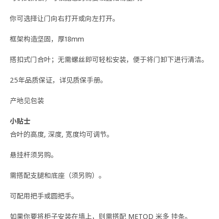
你可选择让门向右打开或向左打开。
框架构造坚固，厚18mm
搭扣式门合叶；无需螺丝即可轻松安装，便于将门卸下进行清洁。
25年品质保证，详见质保手册。
产地见包装
小贴士
合叶的高度, 深度, 宽度均可调节。
悬挂杆须另购。
需搭配支腿和底座（须另购）。
可配用把手或圆把手。
如果你要将柜子安装在墙上，则需搭配 METOD 米多 挂条。