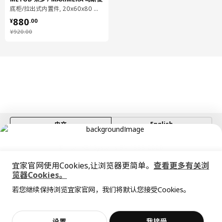
底柜/拉出式内置件, 20x60x80 厘米
¥ 880.00
880
¥
.
00
¥ 920.00
¥
920
.
00
中文
English
© Inter IKEA Systems B.V. 1999-2026
隐私政策
缺陷披露政策
使用条款
宜家官网使用Cookies,让浏览器更简单。
查看更多有关浏
上海工商
沪公网安备 31010402001069号
览器Cookies。
全屋设计服务
沪ICP 备17055232 号
若您继续保持浏览宜家官网，我们将默认您接受Cookies。
宜家AI购物助手算法 网信算备310104755117001240013号
价格透明，设计专业，现货供应
抱歉，该商品在所选地区暂时缺货。
相似推荐
宜家智能搜索生成合成算法 网信算备310104755117001250025号
Cookie设置
加入购物袋
立即购买
设置
我接受
不，谢谢
立即预约