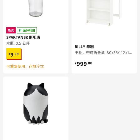
MAXIMERA 马斯麦
抽屉，高
热卖
循环利用
802.710.97
SPARTANSK 斯坝唐
水瓶, 0.5 公升
高度
8 厘米
BILLY 毕利
¥ 9.99
书柜，带可折叠桌, 80x33/112x106 厘米
9
长度
57 厘米
¥
.
99
¥ 999.00
999
净重
4.91 公斤
¥
.
00
可重复使用，存放冷饮
容量
14.2 公升
重量
5.31 公斤
宽度
33 厘米
包装数量
1
保养说明和环境和材料
保养说明