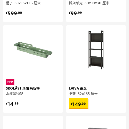
柜子, 83x36x128 厘米
搁架单元, 60x30x80 厘米
净重
0.70 公斤
¥ 599.00
¥ 99.99
599
99
¥
.
00
¥
.
99
容量
1.9 公升
重量
0.86 公斤
宽度
13 厘米
包装数量
1
VOXTORP 沃托普
抽屉前板
603.274.20
热卖
高度
3 厘米
SKOLÄST 斯古莱斯特
LAIVA 莱瓦
长度
60 厘米
水槽置物架
书架, 62x165 厘米
净重
1.66 公斤
¥ 14.99
¥ 149.00
14
149
¥
.
99
¥
.
00
容量
3.9 公升
重量
1.84 公斤
宽度
26 厘米