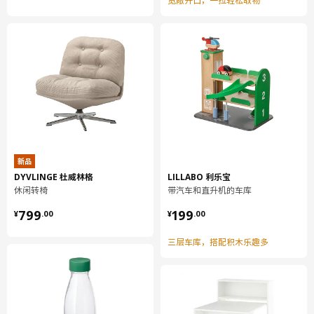
宽敞开口，一拉轻松取物
容量
14.2 公升
重量
4.43 公斤
宽度
33 厘米
包装数量
1
MAXIMERA 马斯麦
抽屉，中等高度
新品
502.711.12
DYVLINGE 杜威林格
LILLABO 利乐宝
高度
8 厘米
休闲转椅
带汽车和直升机的车库
长度
57 厘米
¥ 799.00
¥ 199.00
799
199
¥
.
00
¥
.
00
净重
4.54 公斤
三层车库，搭配积木乐趣多
容量
14.2 公升
重量
4.97 公斤
宽度
33 厘米
包装数量
1