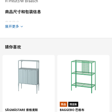
H Preutz/W Braasch
商品尺寸和包装信息
商品尺寸
展开更多
宽度
60 厘米
适用系统柜深度
37 厘米
深度
39.1 厘米
猜你喜欢
框架，高
70 厘米
包装信息
此商品包含7个包装
VOXTORP 沃托普
抽屉前板
803.274.19
高度
3 厘米
新品
限定款
SÅGMÄSTARE 索格麦斯
BAGGEBO 巴格布
长度
60 厘米