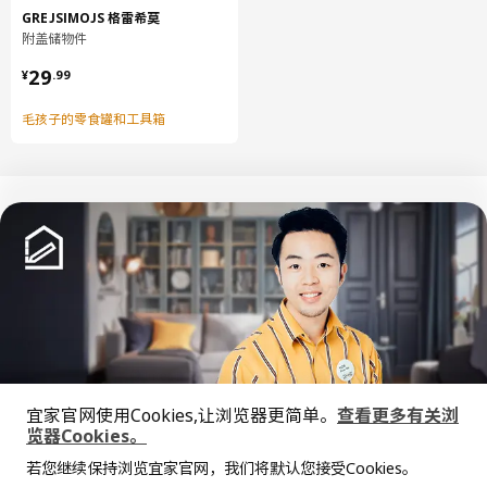
GREJSIMOJS 格雷希莫
用布块沾中性清洁剂充分擦洗
附盖储物件
用干净布块擦干
¥ 29.99
29
¥
.
99
环境和材料
毛孩子的零食罐和工具箱
抽屉前板
正面:
纤维板
抽屉前板
正面/ 背面:
塑料贴膜
抽屉前板
边:
中文
English
塑料封边
抽屉前板
© Inter IKEA Systems B.V. 1999-2026
主要材料:
隐私政策
缺陷披露政策
使用条款
宜家官网使用Cookies,让浏览器更简单。
查看更多有关浏
刨花板
上海工商
沪公网安备 31010402001069号
览器Cookies。
全屋设计服务
沪ICP 备17055232 号
抽屉前板
若您继续保持浏览宜家官网，我们将默认您接受Cookies。
宜家AI购物助手算法 网信算备310104755117001240013号
价格透明，设计专业，现货供应
正面/ 背面:
抱歉，该商品在所选地区暂时缺货。
相似推荐