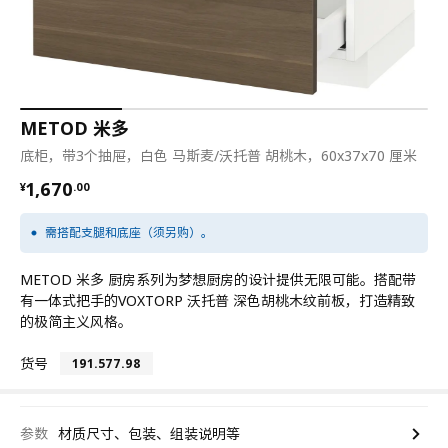
METOD 米多
底柜，带3个抽屉，白色 马斯麦/沃托普 胡桃木，60x37x70 厘米
¥ 1670.00
1,670
¥
.
00
需搭配支腿和底座（须另购）。
METOD 米多 厨房系列为梦想厨房的设计提供无限可能。搭配带
有一体式把手的VOXTORP 沃托普 深色胡桃木纹前板，打造精致
的极简主义风格。
货号
191.577.98
参数
材质尺寸、包装、组装说明等