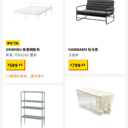
包装数量
1
VOXTORP 沃托普
抽屉前板
403.274.21
即将下架
高度
3 厘米
GRIMSBU 格里姆斯布
HAMMARN 哈马恩
床架, 150x200 厘米
沙发床
长度
60 厘米
¥ 599.00
¥ 799.00
599
799
¥
.
00
¥
.
00
净重
3.58 公斤
容量
6.9 公升
17根弧形板条，通风透气
重量
3.85 公斤
宽度
46 厘米
包装数量
1
METOD 米多
底柜