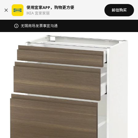
使用宜家APP，购物更方便
前往购买
IKEA 宜家家居
宜家在中国召回部分批次BÄSINGEN 巴辛根 淋浴椅