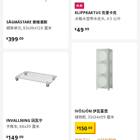
热卖
202.709.01
KLIPPKAKTUS 克里卡克
高度
7 厘米
冰箱水壶带水龙头, 4.5 公升
SÅGMÄSTARE 索格麦斯
长度
78 厘米
¥ 49.99
搁架单元, 83x36x128 厘米
49
¥
.
99
净重
10.49 公斤
¥ 399.00
399
¥
.
00
容量
20.5 公升
重量
11.08 公斤
宽度
41 厘米
包装数量
1
MAXIMERA 马斯麦
抽屉，低
902.711.05
IVÖSJÖN 伊瓦霍恩
储物柜, 33x34x99 厘米
高度
8 厘米
INVALLNING 因瓦宁
¥ 150.00
手推车, 68x39 厘米
150
¥
.
00
长度
57 厘米
¥ 149.00
149
¥
.
00
净重
4.02 公斤