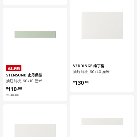
宽度
20 厘米
包装数量
1
RINGHULT 林胡特
抽屉前板
002.742.50
高度
2 厘米
VEDDINGE 维丁格
长度
49 厘米
更低价格
抽屉前板, 60x40 厘米
STENSUND 史丹桑德
净重
1.86 公斤
¥ 130.00
抽屉前板, 60x10 厘米
130
¥
.
00
¥ 110.00
容量
4.5 公升
110
¥
.
00
重量
2.12 公斤
¥ 130.00
¥
130
.
00
宽度
40 厘米
包装数量
1
METOD 米多