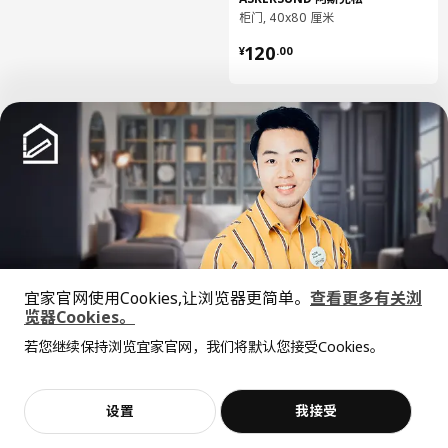
保养说明
柜门, 40x80 厘米
用布块沾中性清洁剂充分擦洗
¥ 120.00
120
¥
.
00
用干净布块擦干
环境和材料
抽屉前板
正面:
纤维板
抽屉前板
正面:
中文
English
塑料贴膜（至少70%为回收材料）
抽屉前板
宜家官网使用Cookies,让浏览器更简单。
查看更多有关浏
© Inter IKEA Systems B.V. 1999-2026
背面:
览器Cookies。
隐私政策
缺陷披露政策
使用条款
全屋设计服务
密胺贴膜
若您继续保持浏览宜家官网，我们将默认您接受Cookies。
上海工商
沪公网安备 31010402001069号
价格透明，设计专业，现货供应
抱歉，该商品在所选地区暂时缺货。
相似推荐
抽屉前板
沪ICP 备17055232 号
边:
宜家AI购物助手算法 网信算备310104755117001240013号
宜家智能搜索生成合成算法 网信算备310104755117001250025号
塑料封边
加入购物袋
立即购买
设置
我接受
不，谢谢
立即预约
Cookie设置
客服
收藏
底柜