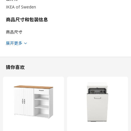
IKEA of Sweden
商品尺寸和包装信息
商品尺寸
宽度
40 厘米
展开更多
适用系统柜深度
60 厘米
深度
61.8 厘米
框架，高
70 厘米
猜你喜欢
包装信息
此商品包含7个包装
RINGHULT 林胡特
抽屉前板
802.742.46
高度
2 厘米