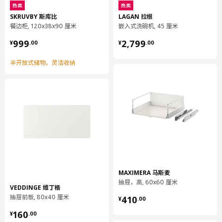
长度
49 厘米
热卖
热卖
SKRUVBY 斯库比
LAGAN 拉根
净重
0.47 公斤
餐边柜, 120x38x90 厘米
嵌入式洗碗机, 45 厘米
容量
1.2 公升
¥ 999.00
¥ 2799.00
999
2,799
¥
.
00
¥
.
00
重量
0.54 公斤
半开放式储物，灵活收纳
宽度
10 厘米
包装数量
1
RINGHULT 林胡特
抽屉前板
402.742.48
高度
2 厘米
长度
49 厘米
MAXIMERA 马斯麦
抽屉，高, 60x60 厘米
净重
0.92 公斤
VEDDINGE 维丁格
¥ 410.00
抽屉前板, 80x40 厘米
容量
2.3 公升
410
¥
.
00
¥ 160.00
重量
1.05 公斤
160
¥
.
00