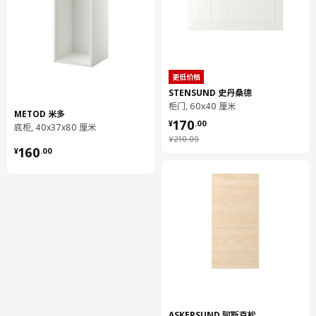
包装数量
1
MAXIMERA 马斯麦
抽屉，高
更低价格
STENSUND 史丹桑德
002.710.96
柜门, 60x40 厘米
METOD 米多
高度
8 厘米
¥ 170.00
170
¥
.
00
底柜, 40x37x80 厘米
长度
57 厘米
¥ 210.00
¥
210
.
00
¥ 160.00
160
¥
.
00
净重
5.50 公斤
容量
13.1 公升
重量
5.94 公斤
宽度
30 厘米
包装数量
1
保养说明和环境和材料
ASKERSUND 阿斯克松