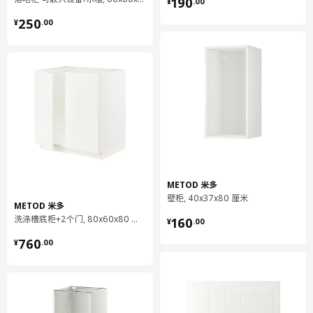
¥ 190.00
190
¥
.
00
净重
4.81 公斤
¥ 250.00
250
¥
.
00
容量
13.1 公升
重量
5.23 公斤
宽度
30 厘米
包装数量
1
MAXIMERA 马斯麦
抽屉，中等高度
702.711.11
METOD 米多
高度
8 厘米
壁柜, 40x37x80 厘米
METOD 米多
¥ 160.00
长度
57 厘米
洗涤槽底柜+2个门, 80x60x80 厘米
160
¥
.
00
¥ 760.00
净重
5.24 公斤
760
¥
.
00
容量
13.1 公升
重量
5.72 公斤
宽度
30 厘米