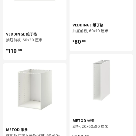
底柜
802.708.99
高度
7 厘米
VEDDINGE 维丁格
抽屉前板, 60x10 厘米
长度
78 厘米
VEDDINGE 维丁格
¥ 80.00
净重
14.62 公斤
抽屉前板, 60x20 厘米
80
¥
.
00
¥ 110.00
容量
30.9 公升
110
¥
.
00
重量
15.47 公斤
宽度
61 厘米
包装数量
1
MAXIMERA 马斯麦
抽屉，低
202.711.04
METOD 米多
高度
8 厘米
底柜, 20x60x80 厘米
METOD 米多
长度
57 厘米
落地柜 可嵌入设备/水槽, 60x60x80 厘米