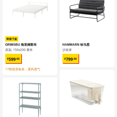
重量
17.64 公斤
宽度
60 厘米
包装数量
1
MAXIMERA 马斯麦
即将下架
抽屉，中等高度
GRIMSBU 格里姆斯布
HAMMARN 哈马恩
302.711.13
床架, 150x200 厘米
沙发床
¥ 599.00
¥ 799.00
高度
8 厘米
599
799
¥
.
00
¥
.
00
长度
57 厘米
17根弧形板条，通风透气
净重
6.88 公斤
容量
21.7 公升
重量
7.23 公斤
宽度
50 厘米
包装数量
2