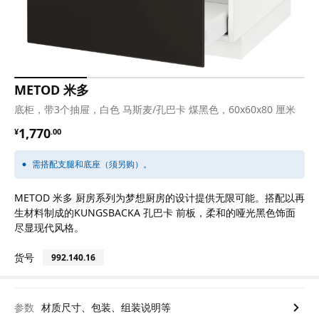
METOD 米多
底柜，带3个抽屉，白色 马斯麦/孔巴卡 煤黑色，60x60x80 厘米
¥ 1770.00
1,770
¥
.
00
需搭配支腿和底座（须另购）。
METOD 米多 厨房系列为梦想厨房的设计提供无限可能。搭配以再
生材料制成的KUNGSBACKA 孔巴卡 前板，柔和的哑光黑色饰面
尽显现代风格。
货号
992.140.16
参数
材质尺寸、包装、组装说明等