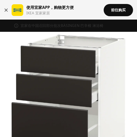
使用宜家APP，购物更方便
前往购买
IKEA 宜家家居
宜家在中国召回部分批次BÄSINGEN 巴辛根 淋浴椅