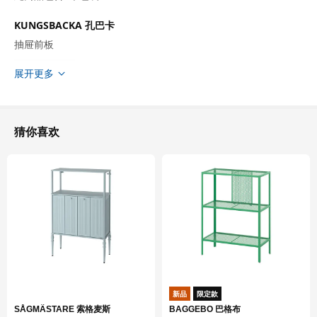
KUNGSBACKA 孔巴卡
抽屉前板
703.378.57
展开更多
高度
2 厘米
长度
69 厘米
净重
1.33 公斤
猜你喜欢
容量
2.9 公升
重量
1.54 公斤
宽度
20 厘米
包装数量
2
KUNGSBACKA 孔巴卡
抽屉前板
新品
限定款
503.378.58
SÅGMÄSTARE 索格麦斯
BAGGEBO 巴格布