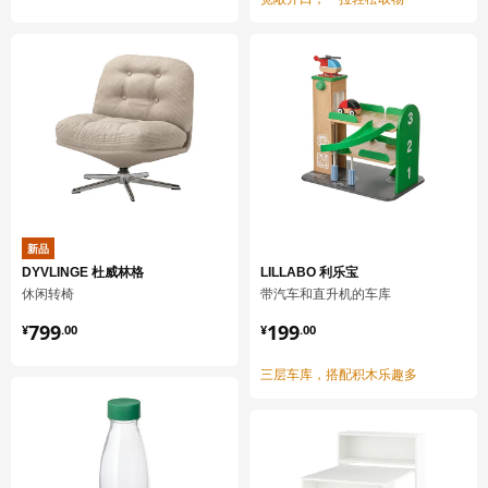
环境和材料
抽屉前板
主要件:
刨花板
抽屉前板
正面/ 背面:
塑料贴膜（至少90%回收材料）
抽屉前板
新品
边:
DYVLINGE 杜威林格
LILLABO 利乐宝
塑料压边条（至少90%回收材料）
休闲转椅
带汽车和直升机的车库
¥ 799.00
¥ 199.00
底柜
799
199
¥
.
00
¥
.
00
柜框架:
刨花板, 密胺贴膜, 塑料封边
三层车库，搭配积木乐趣多
底柜
背板:
纤维板, 纸制贴膜, 纸制贴膜