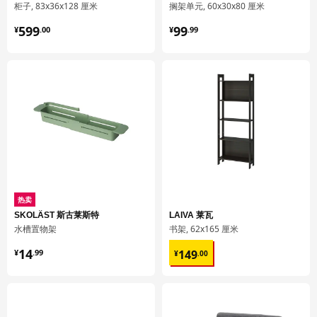
高度
2 厘米
柜子, 83x36x128 厘米
搁架单元, 60x30x80 厘米
¥ 599.00
¥ 99.99
长度
69 厘米
599
99
¥
.
00
¥
.
99
净重
2.73 公斤
容量
5.8 公升
重量
3.08 公斤
宽度
40 厘米
包装数量
1
METOD 米多
底柜
热卖
902.708.89
SKOLÄST 斯古莱斯特
LAIVA 莱瓦
水槽置物架
书架, 62x165 厘米
高度
7 厘米
¥ 14.99
¥ 149.00
14
149
¥
.
99
¥
.
00
长度
88 厘米
净重
16.80 公斤
容量
34.6 公升