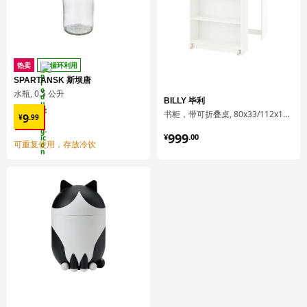
抽屉，中等高度/ 抽屉，高
抽屉/ 抽屉后挡板/ 抽屉梁:
钢, 环氧/聚酯粉末涂层
抽屉，中等高度/ 抽屉，高
热卖
循环利用
滑轨:
SPARTANSK 斯坝唐
镀锌钢
水瓶, 0.5 公升
BILLY 毕利
抽屉，中等高度/ 抽屉，高
¥ 9.99
书柜，带可折叠桌, 80x33/112x106 厘米
9
¥
.
99
抽屉底部:
¥ 999.00
刨花板, 密胺贴膜, 复合
999
¥
.
00
可重复使用，存放冷饮
组装说明和文件
货号
组装手册
METOD 米多 底柜
902.708.89
MAXIMERA 马斯麦 抽屉，中等高度
302.711.13
MAXIMERA 马斯麦 抽屉，中等高度
302.711.13
MAXIMERA 马斯麦 抽屉，中等高度
302.711.13
MAXIMERA 马斯麦 抽屉，高
402.710.99