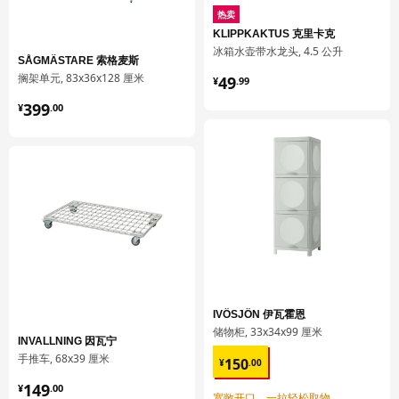
MAXIMERA 马斯麦
热卖
抽屉，高
KLIPPKAKTUS 克里卡克
冰箱水壶带水龙头, 4.5 公升
402.710.99
SÅGMÄSTARE 索格麦斯
¥ 49.99
搁架单元, 83x36x128 厘米
49
¥
.
99
高度
8 厘米
¥ 399.00
399
¥
.
00
长度
56 厘米
净重
7.22 公斤
容量
22.8 公升
重量
7.56 公斤
宽度
50 厘米
包装数量
1
保养说明和环境和材料
IVÖSJÖN 伊瓦霍恩
储物柜, 33x34x99 厘米
保养说明
INVALLNING 因瓦宁
¥ 150.00
手推车, 68x39 厘米
150
¥
.
00
用布块沾中性清洁剂充分擦洗
¥ 149.00
149
¥
.
00
用干净布块擦干
宽敞开口，一拉轻松取物