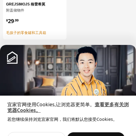
GREJSIMOJS 格雷希莫
MAXIMERA 马斯麦 抽屉，高
402.710.99
附盖储物件
MAXIMERA 马斯麦 抽屉，高
402.710.99
¥ 29.99
29
¥
.
99
货号
相关文件
毛孩子的零食罐和工具箱
KUNGSBACKA 孔巴卡 抽屉前板
703.378.57
KUNGSBACKA 孔巴卡 抽屉前板
503.378.58
METOD 米多 底柜
902.708.89
中文
English
宜家官网使用Cookies,让浏览器更简单。
查看更多有关浏
© Inter IKEA Systems B.V. 1999-2026
览器Cookies。
隐私政策
缺陷披露政策
使用条款
全屋设计服务
若您继续保持浏览宜家官网，我们将默认您接受Cookies。
上海工商
沪公网安备 31010402001069号
价格透明，设计专业，现货供应
抱歉，该商品在所选地区暂时缺货。
相似推荐
沪ICP 备17055232 号
宜家AI购物助手算法 网信算备310104755117001240013号
宜家智能搜索生成合成算法 网信算备310104755117001250025号