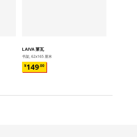
即将下架
LAIVA 莱瓦
GRIMSBU
书架, 62x165 厘米
床架, 150x20
¥ 149.00
¥ 599.
149
599
¥
.
00
¥
.
00
17根弧形板条