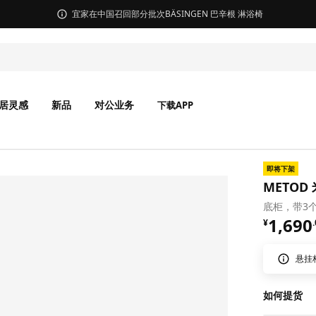
宜家在中国召回部分批次BÄSINGEN 巴辛根 淋浴椅
居灵感
新品
对公业务
下载APP
即将下架
METOD
底柜，带3个
¥ 1690
1,690
¥
.
悬挂
如何提货