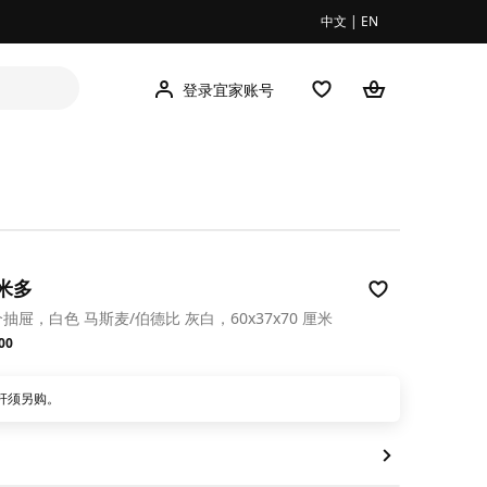
中文
|
EN
登录宜家账号
 米多
抽屉，白色 马斯麦/伯德比 灰白，60x37x70 厘米
.00
00
杆须另购。