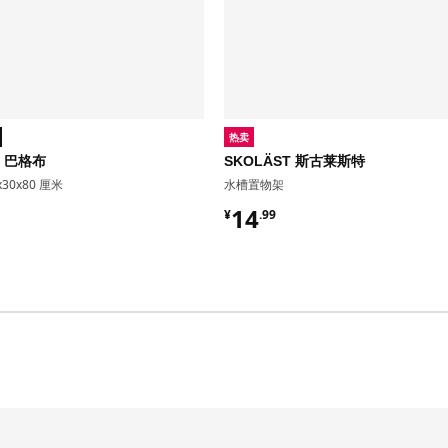
热卖
O 巴格布
SKOLÄST 斯古莱斯特
30x80 厘米
水槽置物架
9
¥ 14.99
14
¥
.
99