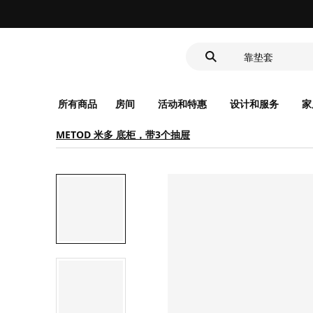
深盘
食品盒
靠垫套
深盘
食品盒
所有商品
房间
活动和特惠
设计和服务
家
METOD 米多 底柜，带3个抽屉