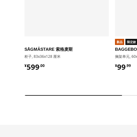
新品
限定款
SÅGMÄSTARE 索格麦斯
BAGGEB
柜子, 83x36x128 厘米
搁架单元, 60x
¥ 599.00
¥ 99.9
599
99
¥
.
00
¥
.
99