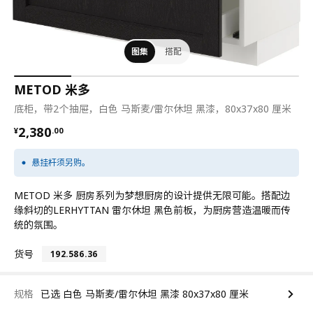
图集
搭配
METOD 米多
底柜，带2个抽屉，白色 马斯麦/雷尔休坦 黑漆，80x37x80 厘米
¥ 2380.00
2,380
¥
.
00
悬挂杆须另购。
METOD 米多 厨房系列为梦想厨房的设计提供无限可能。搭配边
缘斜切的LERHYTTAN 雷尔休坦 黑色前板，为厨房营造温暖而传
统的氛围。
货号
192.586.36
规格
已选 白色 马斯麦/雷尔休坦 黑漆 80x37x80 厘米