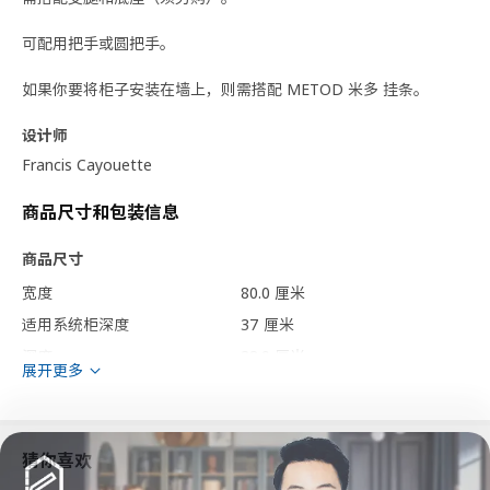
可配用把手或圆把手。
如果你要将柜子安装在墙上，则需搭配 METOD 米多 挂条。
设计师
Francis Cayouette
商品尺寸和包装信息
商品尺寸
宽度
80.0 厘米
适用系统柜深度
37 厘米
深度
38.9 厘米
展开更多
框架，高
80.0 厘米
包装信息
猜你喜欢
此商品包含5个包装