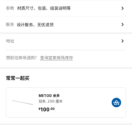
参数
材质尺寸、包装、组装说明等
服务
设计服务、无忧退货
地址
想前往商场选购？
查询宜家商场库存
常常一起买
METOD 米多
挂条, 200 厘米
¥ 100.00
100
¥
.
00