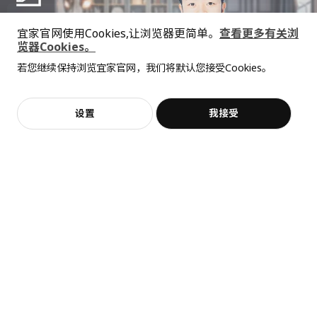
METOD 米多
宜家官网使用Cookies,让浏览器更简单。
查看更多有关浏
底柜
览器Cookies。
全屋设计服务
502.708.91
若您继续保持浏览宜家官网，我们将默认您接受Cookies。
价格透明，设计专业，现货供应
抱歉，该商品在所选地区暂时缺货。
相似推荐
高度
7 厘米
长度
82 厘米
加入购物袋
立即购买
设置
我接受
不，谢谢
立即预约
净重
13.33 公斤
客服
收藏
容量
23.8 公升
KNOXHULT 诺克胡
MAXIMERA 马斯麦
重量
13.98 公斤
底柜和柜门, 80x85 厘米
抽屉，高, 80x60 厘米
宽度
45 厘米
¥ 699.00
¥ 480.00
480
699
¥
.
00
¥
.
00
包装数量
1
LERHYTTAN 雷尔休坦
抽屉前板
803.560.01
高度
2 厘米