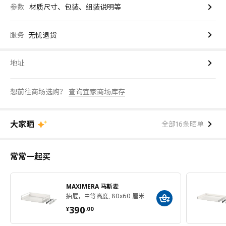
参数
材质尺寸、包装、组装说明等
服务
无忧退货
地址
想前往商场选购？
查询宜家商场库存
大家晒
全部16条晒单
常常一起买
MAXIMERA 马斯麦
抽屉，中等高度, 80x60 厘米
¥ 390.00
390
¥
.
00