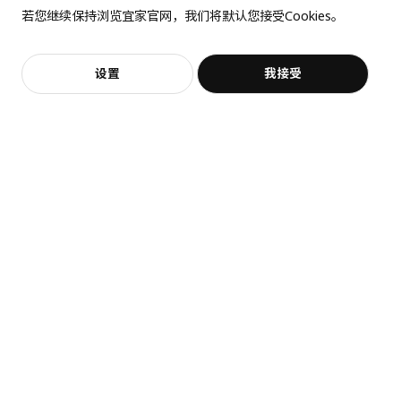
全屋设计服务
商品尺寸
猜你喜欢
若您继续保持浏览宜家官网，我们将默认您接受Cookies。
价格透明，设计专业，现货供应
抱歉，该商品在所选地区暂时缺货。
相似推荐
宽度
76.4 厘米
框架，宽
80.0 厘米
加入购物袋
立即购买
设置
我接受
不，谢谢
立即预约
客服
收藏
深度
54.2 厘米
高度
21.4 厘米
框架，纵深
60.0 厘米
最大可承重
25 公斤
包装信息
热卖
包装数量
1
FÖRBÄTTRA 弗巴特拉
MAXIMERA 马斯麦
装饰底座, 8 厘米
抽屉，低, 60x60 厘米
高度
8 厘米
¥ 200.00
¥ 260.00
长度
75 厘米
200
260
¥
.
00
¥
.
00
净重
8.77 公斤
内置减震缓冲 25年质保
容量
34.5 公升
重量
9.25 公斤
宽度
57 厘米