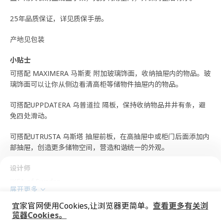
25年品质保证，详见质保手册。
产地见包装
小贴士
可搭配 MAXIMERA 马斯麦 附加玻璃饰面，收纳抽屉内的物品。玻
璃饰面可以让你从侧边看清高柜等储物件抽屉内的物品。
可搭配UPPDATERA 乌普道拉 隔板，保持收纳物品井井有条，避
免四处滑动。
可搭配UTRUSTA 乌斯塔 抽屉前板，在高抽屉中或柜门后面添加内
部抽屉，创造更多储物空间，营造和谐统一的外观。
设计师
IKEA of Sweden
展开更多
商品尺寸和包装信息
宜家官网使用Cookies,让浏览器更简单。
查看更多有关浏
览器Cookies。