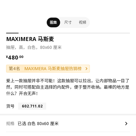
图集
尺寸
视频
MAXIMERA 马斯麦
抽屉，高，白色，80x60 厘米
¥ 480.00
480
¥
.
00
第4名
MAXIMERA 马斯麦抽屉热销榜
爱上一款抽屉并非不可能！这款抽屉可以拉出，让内部物品一目了
然，同时可搭配自主选择的内配件，便于整齐收纳。最棒的地方是
什么？开合无声！
货号
602.711.02
规格
已选 白色 80x60 厘米