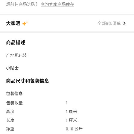
想前往商场选购？
查询宜家商场库存
大家晒
全部8条晒单
商品描述
产地见包装
小贴士
商品尺寸和包装信息
包装信息
包装数量
1
高度
1 厘米
长度
1 厘米
净重
0.10 公斤