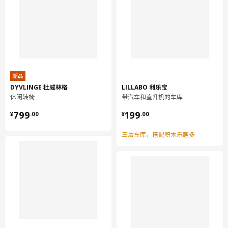
新品
DYVLINGE 杜威林格
LILLABO 利乐宝
休闲转椅
带汽车和直升机的车库
¥ 799.00
¥ 199.00
799
199
¥
.
00
¥
.
00
三层车库，搭配积木乐趣多