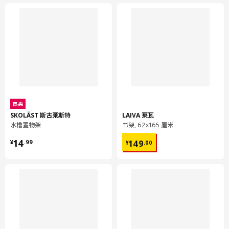
热卖
SKOLÄST 斯古莱斯特
LAIVA 莱瓦
水槽置物架
书架, 62x165 厘米
¥ 14.99
¥ 149.00
14
149
¥
.
99
¥
.
00