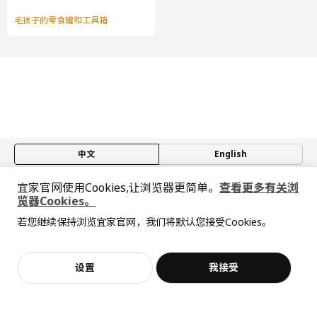
毛孩子的零食罐和工具箱
中文
English
宜家官网使用Cookies,让浏览器更简单。
查看更多有关浏
© Inter IKEA Systems B.V. 1999-2026
览器Cookies。
隐私政策
缺陷披露政策
使用条款
全屋设计服务
若您继续保持浏览宜家官网，我们将默认您接受Cookies。
上海工商
沪公网安备 31010402001069号
抱歉，该商品在所选地区暂时缺货。
相似推荐
价格透明，设计专业，现货供应
沪ICP 备17055232 号
宜家AI购物助手算法 网信算备310104755117001240013号
宜家智能搜索生成合成算法 网信算备310104755117001250025号
加入购物袋
立即购买
设置
我接受
Cookie设置
不，谢谢
立即预约
客服
收藏