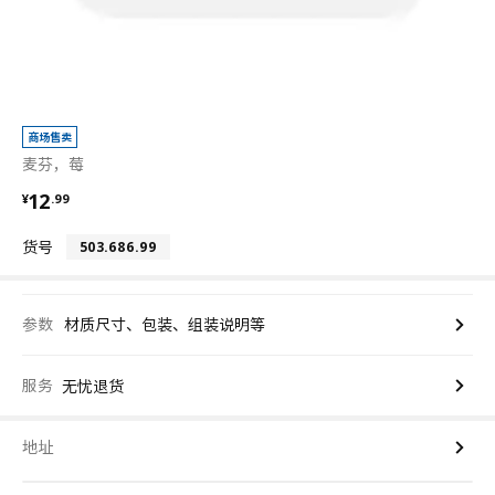
商场售卖
麦芬，莓
¥ 12.99
12
¥
.
99
货号
503.686.99
参数
材质尺寸、包装、组装说明等
服务
无忧退货
地址