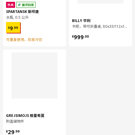
热卖
循环利用
SPARTANSK 斯坝唐
水瓶, 0.5 公升
BILLY 毕利
¥ 9.99
书柜，带可折叠桌, 80x33/112x106 厘米
9
¥
.
99
¥ 999.00
999
¥
.
00
可重复使用，存放冷饮
GREJSIMOJS 格雷希莫
附盖储物件
¥ 29.99
29
¥
.
99