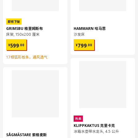
即将下架
GRIMSBU 格里姆斯布
HAMMARN 哈马恩
床架, 150x200 厘米
沙发床
¥ 599.00
¥ 799.00
599
799
¥
.
00
¥
.
00
17根弧形板条，通风透气
热卖
KLIPPKAKTUS 克里卡克
冰箱水壶带水龙头, 4.5 公升
SÅGMÄSTARE 索格麦斯