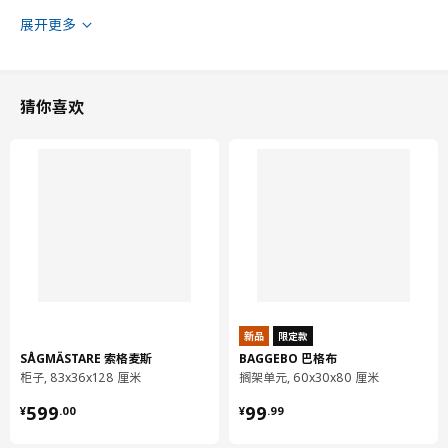
展开更多
猜你喜欢
新品
限定款
SÅGMÄSTARE 索格麦斯
BAGGEBO 巴格布
柜子, 83x36x128 厘米
搁架单元, 60x30x80 厘米
¥ 599.00
¥ 99.99
599
99
¥
.
00
¥
.
99