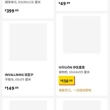
¥ 49.99
搁架单元, 83x36x128 厘米
49
¥
.
99
¥ 399.00
399
¥
.
00
IVÖSJÖN 伊瓦霍恩
储物柜, 33x34x99 厘米
INVALLNING 因瓦宁
¥ 150.00
手推车, 68x39 厘米
150
¥
.
00
¥ 149.00
149
¥
.
00
宽敞开口，一拉轻松取物