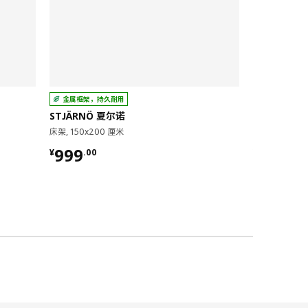
金属框架，持久耐用
金属框架，持
STJÄRNÖ 夏尔诺
NESTTUN
床架, 150x200 厘米
床架, 150x20
¥ 999.00
¥ 1499
999
1,499
¥
.
00
¥
.
28根板条，加