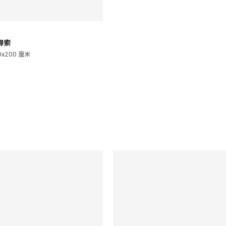
瓦得索
0x200 厘米
00