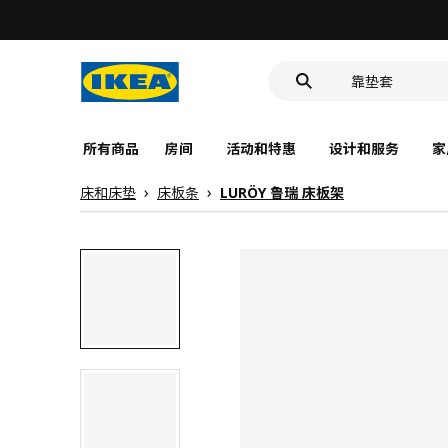
深盘
食品盒
靠垫套
深盘
食品盒
所有商品
房间
活动和特惠
设计和服务
家
床和床垫
床板条
LURÖY 鲁瑞 床板架