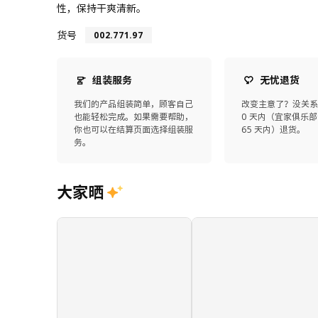
性，保持干爽清新。
货号
002.771.97
组装服务
无忧退货
我们的产品组装简单，顾客自己
改变主意了？没关系
也能轻松完成。如果需要帮助，
0 天内（宜家俱乐部
你也可以在结算页面选择组装服
65 天内）退货。
务。
大家晒