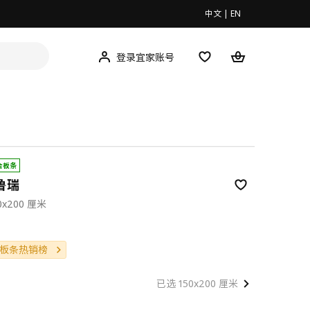
中文
|
EN
登录宜家账号
合板条
 鲁瑞
x200 厘米
00
板条热销榜
已选 150x200 厘米