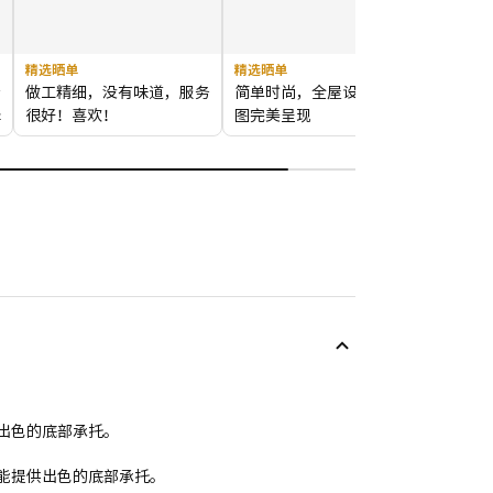
精选晒单
精选晒单
价
做工精细，没有味道，服务
简单时尚，全屋设计的效果
择
很好！喜欢！
图完美呈现
出色的底部承托。
能提供出色的底部承托。