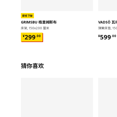
即将下架
GRIMSBU 格里姆斯布
VADSÖ 
床架, 150x200 厘米
弹簧床垫, 15
¥ 299.00
¥ 599.
299
599
¥
.
00
¥
.
00
猜你喜欢