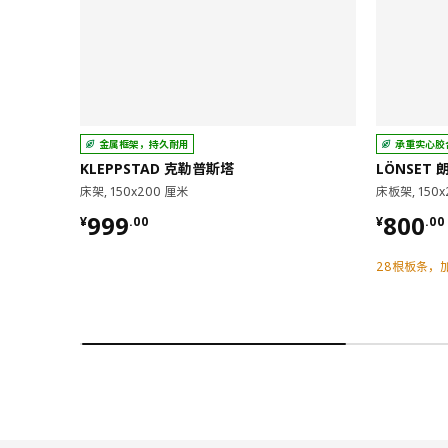
金属框架，持久耐用
承重实心胶
KLEPPSTAD 克勒普斯塔
LÖNSET 
床架, 150x200 厘米
床板架, 150x
¥ 999.00
¥ 800.
999
800
¥
.
00
¥
.
00
28根板条，