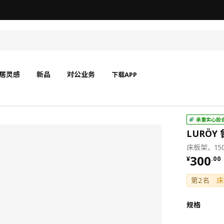
无锡商场发票事宜沟通
居灵感
新品
对公业务
下载APP
承重实心胶
LURÖY
床板架，150
¥ 300.
300
¥
.
00
第2名
床
规格