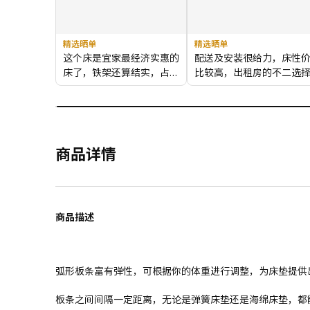
精选晒单
精选晒单
这个床是宜家最经济实惠的
配送及安装很给力，床性
床了，铁架还算结实，占地
比较高，出租房的不二选
面积也很省。一般的床床头
都比较占地方，这款床头很
窄，特别省空间，适合面积
小的房间。安装的过程算是
宜家家具中比较简单的。床
商品详情
底的空间也可以利用起来，
我买了一些床底收纳箱放在
下面。总之，这款床我是很
满意的。
商品描述
弧形板条富有弹性，可根据你的体重进行调整，为床垫提供
板条之间间隔一定距离，无论是弹簧床垫还是海绵床垫，都