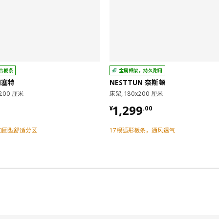
合板条
金属框架，持久耐用
朗塞特
NESTTUN 奈斯顿
200 厘米
床架, 180x200 厘米
00
¥ 1299.00
1,299
¥
.
00
加固型舒适分区
17根弧形板条，通风透气