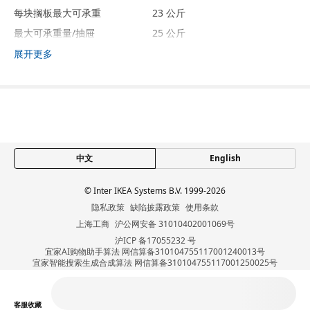
每块搁板最大可承重
23 公斤
最大可承重量/抽屉
25 公斤
展开更多
包装信息
包装数量
1
高度
9 厘米
长度
85 厘米
净重
17.50 公斤
中文
English
容量
40.0 公升
重量
18.45 公斤
© Inter IKEA Systems B.V. 1999-2026
宽度
51 厘米
隐私政策
缺陷披露政策
使用条款
上海工商
沪公网安备 31010402001069号
包装数量
1
沪ICP 备17055232 号
高度
8 厘米
宜家AI购物助手算法 网信算备310104755117001240013号
宜家智能搜索生成合成算法 网信算备310104755117001250025号
长度
104 厘米
Cookie设置
净重
17.18 公斤
客服
收藏