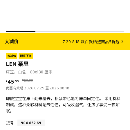
大减价
7.29-8.18 数百款精选商品5折起
大减价
即将下架
LEN 莱恩
床笠，白色，80x130 厘米
¥ 45.99
¥ 59.99
45
¥
59
.
99
¥
.
99
优惠有效期 2026.07.29 至 2026.08.18
即使宝宝在床上翻来覆去，松紧带也能将床单固定住。 采用棉料
制成，这种柔软材料透气性佳，可吸收湿气，让孩子享受一夜酣
眠。
货号
904.652.69