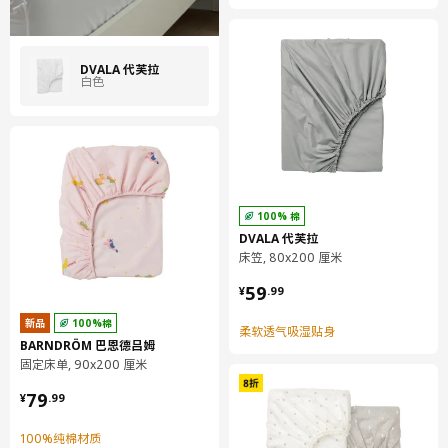
这款床垫罩适用于无加长件的加长床垫（80x130cm）。
设计师
DVALA 代芙拉
白色
IKEA of Sweden
商品尺寸和包装信息
商品尺寸
长度
130 厘米
100% 棉
宽度
80 厘米
DVALA 代芙拉
床笠, 80x200 厘米
净含量/包装数量
1 件
¥ 59.99
59
¥
.
99
包装信息
新品
100%棉
包装数量
1
柔软透气吸湿贴身
BARNDRÖM 巴恩德吕姆
高度
4 厘米
固定床单, 90x200 厘米
¥ 79.99
长度
28 厘米
79
¥
.
99
净重
0.25 公斤
100%纯棉材质
容量
1.6 公升