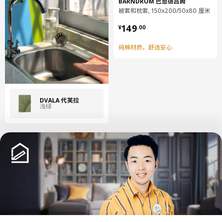
BARNDRÖM 巴恩德吕姆
被套和枕套, 150x200/50x80 厘米
棉是世界上最受欢迎和使用最广泛的天然纤维之一。棉质织物柔
¥ 149.00
软、耐磨，可高温洗涤。而且透气、吸湿，舒适亲肤。宜家现在正
149
¥
.
00
使用越来越多的再生棉，并努力确保所有原生棉来源于种植时采用
节水工艺且减少化肥和杀虫剂用量的棉。
纯棉材质，舒适安心
DVALA 代芙拉
浅绿
中文
English