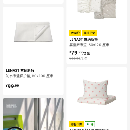
重量
0.29 公斤
宽度
15 厘米
保养说明和环境和材料
大减价
即将下架
LENAST 雷纳斯特
保养说明
婴童床床笠, 60x120 厘米
¥ 79.99/2 条
79
最大缩水幅度5%。
¥
.
99
/2 条
¥ 99.99/2 条
可机洗，水温不超过60°C，应选标准洗涤程序。
¥
99
.
99
/2 条
勿漂白
LENAST 雷纳斯特
滚筒常温烘干，温度不超过80°C。
防水床垫保护垫, 80x200 厘米
可熨烫，温度不超过200°C。
¥ 99.99
勿干洗
99
¥
.
99
首次使用前，请先清洗本品。
环境和材料
100%棉
即将下架
棉
设计师理念