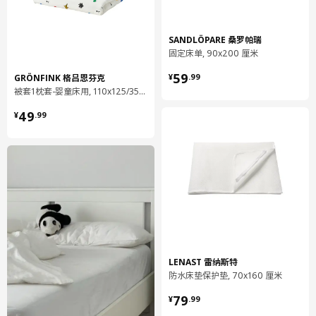
SANDLÖPARE 桑罗帕瑞
固定床单, 90x200 厘米
¥ 59.99
59
GRÖNFINK 格吕恩芬克
¥
.
99
被套1枕套-婴童床用, 110x125/35x55 厘米
你觉得铺床很痛苦么？那么，试试床垫罩吧。它易于罩住床垫。床
¥ 49.99
单上的松紧带能起到固定作用，便于保护宝宝安全。
49
¥
.
99
这款床垫罩耐用易清洗，用60℃温水清洗后晾干即可。无需熨烫，
套在床垫上以后，自然就会平整无痕。
100%棉料制作，这种天然材质柔软亲肤，呵护宝宝的娇嫩肌肤，
每次洗过之后都会更加柔软。通过检测，不含任何邻苯二甲酸盐等
对婴儿皮肤和健康有害的化学成分。
产地见包装
LENAST 雷纳斯特
防水床垫保护垫, 70x160 厘米
小贴士
¥ 79.99
适用于3岁及以上年龄。
79
¥
.
99