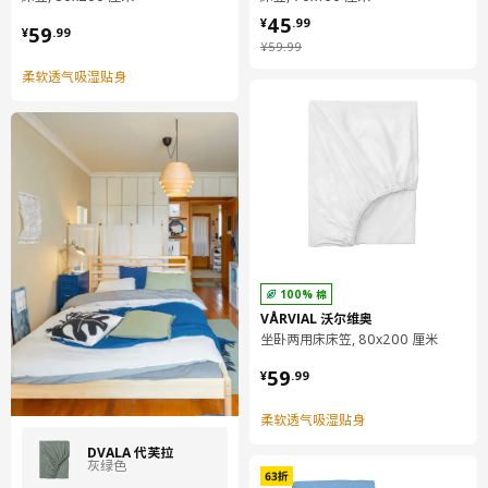
¥ 45.99
45
¥ 59.99
¥
.
99
59
¥
.
99
¥ 59.99
¥
59
.
99
柔软透气吸湿贴身
100% 棉
VÅRVIAL 沃尔维奥
坐卧两用床床笠, 80x200 厘米
¥ 59.99
59
¥
.
99
柔软透气吸湿贴身
DVALA 代芙拉
灰绿色