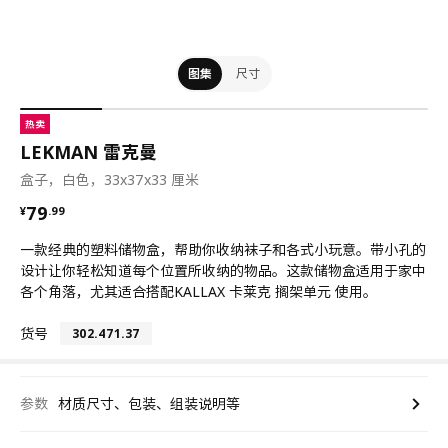
图集
尺寸
热卖
LEKMAN 雷克曼
盒子，白色，33x37x33 厘米
¥ 79.99
79
¥
.
99
一款经典的塑料储物盒，帮助你收纳袜子和各式小玩意。带小孔的
设计让你轻松知道每个位置所收纳的物品。这款储物盒适用于家中
各个角落，尤其适合搭配KALLAX 卡莱克 搁架单元 使用。
货号
302.471.37
参数
材质尺寸、包装、组装说明等