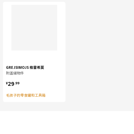
GREJSIMOJS 格雷希莫
附盖储物件
¥ 29.99
29
¥
.
99
毛孩子的零食罐和工具箱