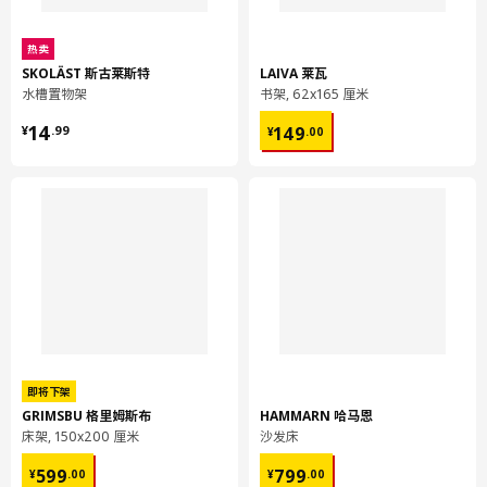
商品尺寸和包装信息
热卖
商品尺寸
SKOLÄST 斯古莱斯特
LAIVA 莱瓦
水槽置物架
书架, 62x165 厘米
¥ 14.99
¥ 149.00
14
149
¥
.
99
¥
.
00
宽度
33 厘米
深度
37 厘米
高度
33 厘米
包装信息
包装数量
1
高度
6 厘米
长度
38 厘米
净重
2.29 公斤
即将下架
GRIMSBU 格里姆斯布
HAMMARN 哈马恩
容量
7.2 公升
床架, 150x200 厘米
沙发床
重量
2.47 公斤
¥ 599.00
¥ 799.00
599
799
¥
.
00
¥
.
00
宽度
34 厘米