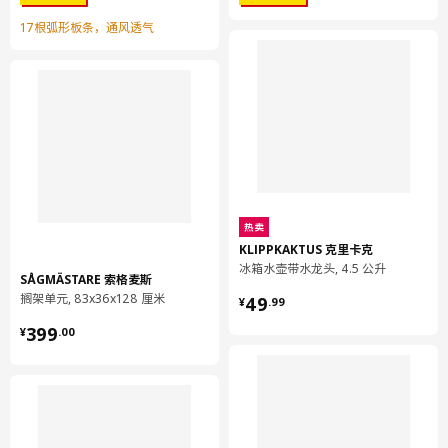
17根弧形板条，通风透气
保养说明和环境和材料
保养说明
必要的话，用软布蘸水和中性洗涤剂或皂液擦拭干净。
环境和材料
主要材料:
PET塑料
热卖
底面:
KLIPPKAKTUS 克里卡克
冰箱水壶带水龙头, 4.5 公升
聚丙烯塑料
SÅGMÄSTARE 索格麦斯
¥ 49.99
搁架单元, 83x36x128 厘米
49
防划保护:
¥
.
99
¥ 399.00
100%聚酯纤维
399
¥
.
00
组装说明和文件
货号
组装手册
LEKMAN 雷克曼 盒子
302.471.37