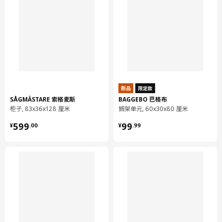
可用于存放报纸和衣物等各类物品。
新品
限定款
这款储物盒可与 KALLAX 卡莱克 搁板完美搭配使用。
SÅGMÄSTARE 索格麦斯
BAGGEBO 巴格布
柜子, 83x36x128 厘米
搁架单元, 60x30x80 厘米
下面的毡垫可防止下表面划伤。
¥ 599.00
¥ 99.99
599
99
¥
.
00
¥
.
99
产地见包装
小贴士
如果所在社区允许，此产品可进行回收利用或用于能源回收。
设计师
Tord Björklund