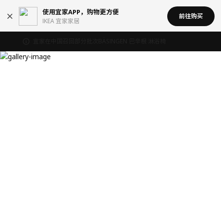
使用宜家APP，购物更方便
前往购买
IKEA 宜家家居
宜家在中国召回部分批次BÄSINGEN 巴辛根 淋浴椅