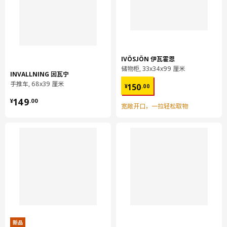
IVÖSJÖN 伊瓦霍恩
储物柜, 33x34x99 厘米
INVALLNING 因瓦宁
¥ 150.00
手推车, 68x39 厘米
150
¥
.
00
¥ 149.00
149
¥
.
00
宽敞开口，一拉轻松取物
新品