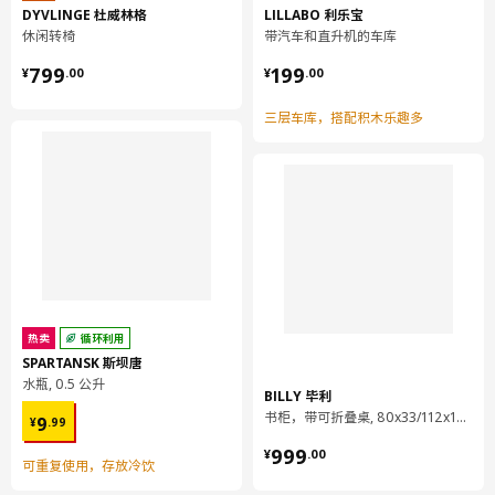
DYVLINGE 杜威林格
LILLABO 利乐宝
休闲转椅
带汽车和直升机的车库
¥ 799.00
¥ 199.00
799
199
¥
.
00
¥
.
00
三层车库，搭配积木乐趣多
热卖
循环利用
SPARTANSK 斯坝唐
水瓶, 0.5 公升
BILLY 毕利
¥ 9.99
书柜，带可折叠桌, 80x33/112x106 厘米
9
¥
.
99
¥ 999.00
999
¥
.
00
可重复使用，存放冷饮