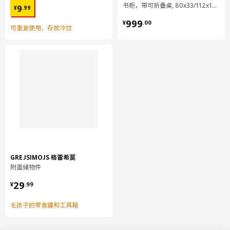
¥ 9.99
书柜，带可折叠桌, 80x33/112x106 厘米
9
¥
.
99
¥ 999.00
999
¥
.
00
可重复使用，存放冷饮
GREJSIMOJS 格雷希莫
附盖储物件
¥ 29.99
29
¥
.
99
毛孩子的零食罐和工具箱