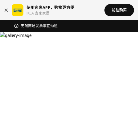
使用宜家APP，购物更方便
前往购买
IKEA 宜家家居
宜家在中国召回部分批次BÄSINGEN 巴辛根 淋浴椅