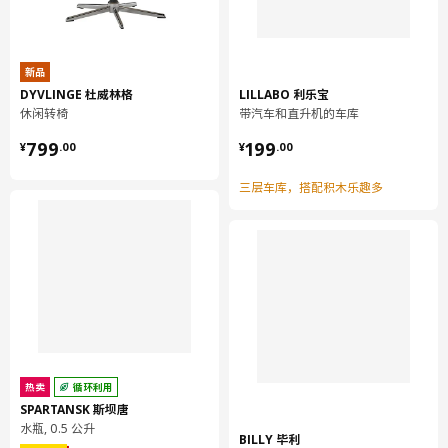
新品
DYVLINGE 杜威林格
LILLABO 利乐宝
休闲转椅
带汽车和直升机的车库
¥ 799.00
¥ 199.00
799
199
¥
.
00
¥
.
00
三层车库，搭配积木乐趣多
热卖
循环利用
SPARTANSK 斯坝唐
水瓶, 0.5 公升
BILLY 毕利