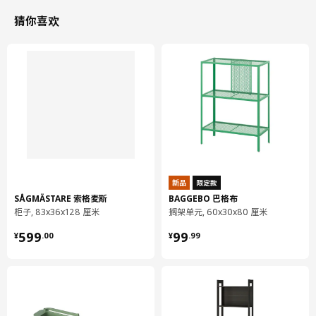
重量
3.20 公斤
猜你喜欢
宽度
55 厘米
包装数量
1
组装说明和文件
货号
组装手册
LEIFARNE 雷夫尼 椅面
604.516.45
货号
相关文件
新品
限定款
SÅGMÄSTARE 索格麦斯
BAGGEBO 巴格布
LEIFARNE 雷夫尼 椅面
604.516.45
柜子, 83x36x128 厘米
搁架单元, 60x30x80 厘米
DIETMAR 迪特马 扶手椅底框
703.398.99
¥ 599.00
¥ 99.99
599
99
¥
.
00
¥
.
99