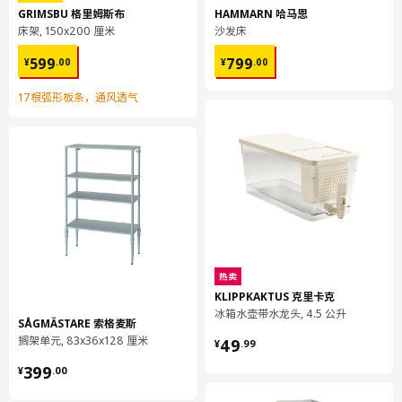
GRIMSBU 格里姆斯布
HAMMARN 哈马恩
床架, 150x200 厘米
沙发床
¥ 599.00
¥ 799.00
599
799
¥
.
00
¥
.
00
17根弧形板条，通风透气
热卖
KLIPPKAKTUS 克里卡克
冰箱水壶带水龙头, 4.5 公升
SÅGMÄSTARE 索格麦斯
¥ 49.99
搁架单元, 83x36x128 厘米
49
¥
.
99
¥ 399.00
399
¥
.
00