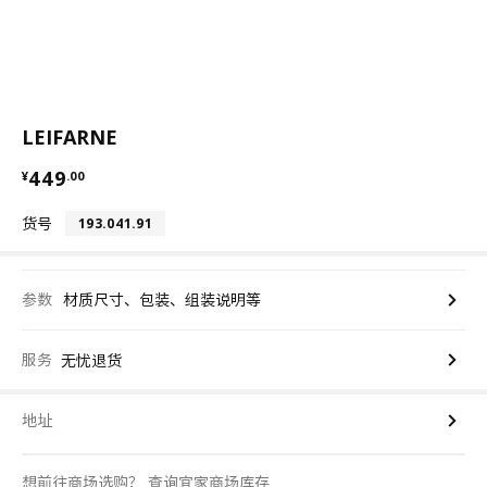
LEIFARNE
¥ 449.00
449
¥
.
00
货号
193.041.91
参数
材质尺寸、包装、组装说明等
服务
无忧退货
地址
想前往商场选购？
查询宜家商场库存