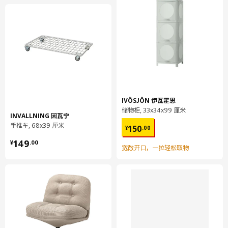
IVÖSJÖN 伊瓦霍恩
储物柜, 33x34x99 厘米
INVALLNING 因瓦宁
¥ 150.00
手推车, 68x39 厘米
150
¥
.
00
¥ 149.00
149
¥
.
00
宽敞开口，一拉轻松取物