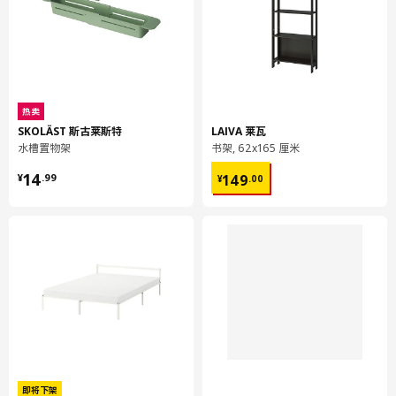
热卖
SKOLÄST 斯古莱斯特
LAIVA 莱瓦
水槽置物架
书架, 62x165 厘米
¥ 14.99
¥ 149.00
14
149
¥
.
99
¥
.
00
即将下架