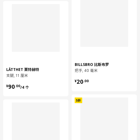
BILLSBRO 比斯布罗
LÄTTHET 莱特赫特
把手, 40 毫米
支腿, 11 厘米
¥ 20.00
20
¥
.
00
¥ 90.00/4 个
90
¥
.
00
/4 个