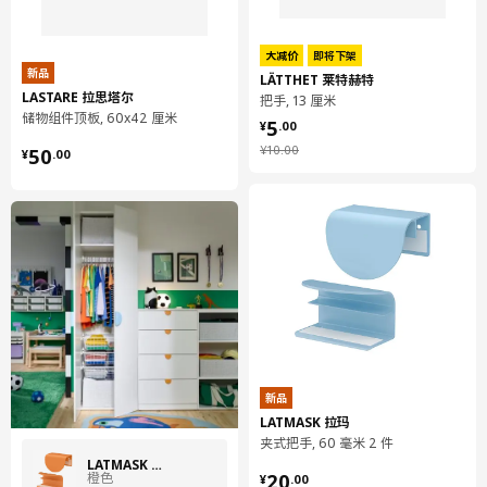
大减价
即将下架
新品
LÄTTHET 莱特赫特
LASTARE 拉思塔尔
把手, 13 厘米
¥ 5.00
储物组件顶板, 60x42 厘米
5
¥
.
00
¥ 50.00
¥ 10.00
¥
10
.
00
50
¥
.
00
新品
LATMASK 拉玛
夹式把手, 60 毫米 2 件
LATMASK 拉玛
¥ 20.00
橙色
20
¥
.
00