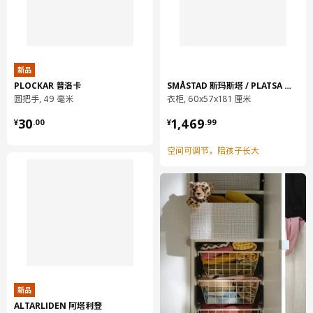
新品
PLOCKAR 普洛卡
SMÅSTAD 斯玛斯塔 / PLATSA 普拉萨
圆把手, 49 毫米
衣柜, 60x57x181 厘米
¥ 30.00
¥ 1469.99
30
1,469
¥
.
00
¥
.
99
空间可调节，陪孩子长大
新品
ALTARLIDEN 阿塔利登