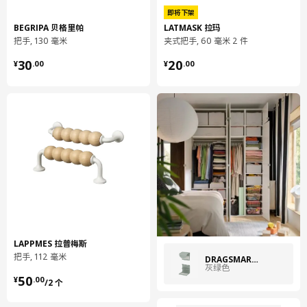
铝（至少70%为再生材料）, 铝（至少70%为再生材料）, 环氧/聚
即将下架
酯粉末涂层
BEGRIPA 贝格里帕
LATMASK 拉玛
把手, 130 毫米
夹式把手, 60 毫米 2 件
组装说明和文件
¥ 30.00
¥ 20.00
30
20
¥
.
00
¥
.
00
货号
组装手册
LATMASK 拉玛 夹式把手
904.720.43
设计师理念
铝是世界上使用量仅次于铁的金属，用途非常广泛。它易于成型，
质地轻，且坚固耐用。我们用它来制作厨房用具、窗帘杆和装饰台
座。铝的一大优势是可以重复回收利用，且质量不受任何影响。相
比从新的原料中生产铝而言，回收再利用所消耗的能源占比很小。
LAPPMES 拉普梅斯
把手, 112 毫米
DRAGSMARK 佳格斯玛
灰绿色
¥ 50.00/2 个
50
¥
.
00
/2 个