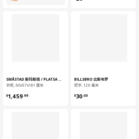
SMÅSTAD 斯玛斯塔 / PLATSA 普拉萨
BILLSBRO 比斯布罗
衣柜, 60x57x181 厘米
把手, 120 毫米
¥ 1459.99
¥ 30.00
1,459
30
¥
.
99
¥
.
00