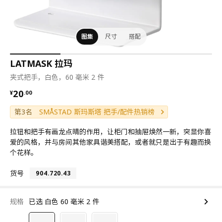
图集
尺寸
搭配
LATMASK 拉玛
夹式把手，白色，60 毫米 2 件
¥ 20.00
20
¥
.
00
第3名
SMÅSTAD 斯玛斯塔 把手/配件热销榜
拉钮和把手有画龙点晴的作用，让柜门和抽屉焕然一新，突显你喜
爱的风格，并与房间其他家具谐美搭配，或者就只是出于有趣而换
个花样。
货号
904.720.43
规格
已选 白色 60 毫米 2 件