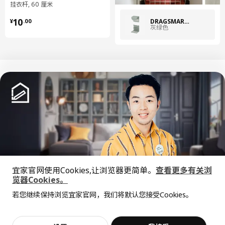
挂衣杆, 60 厘米
¥ 10.00
10
DRAGSMARK 佳格斯玛
¥
.
00
灰绿色
中文
English
© Inter IKEA Systems B.V. 1999-2026
隐私政策
缺陷披露政策
使用条款
宜家官网使用Cookies,让浏览器更简单。
查看更多有关浏
上海工商
沪公网安备 31010402001069号
览器Cookies。
全屋设计服务
沪ICP 备17055232 号
若您继续保持浏览宜家官网，我们将默认您接受Cookies。
宜家AI购物助手算法 网信算备310104755117001240013号
价格透明，设计专业，现货供应
抱歉，该商品在所选地区暂时缺货。
相似推荐
宜家智能搜索生成合成算法 网信算备310104755117001250025号
Cookie设置