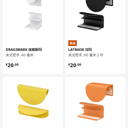
宽度
60 毫米
包装信息
包装数量
1
高度
4 厘米
长度
6 厘米
新品
DRAGSMARK 佳格斯玛
LATMASK 拉玛
净重
0.04 公斤
夹式把手, 40 毫米
夹式把手, 60 毫米 2 件
容量
0.1 公升
¥ 20.00
¥ 20.00
20
20
¥
.
00
¥
.
00
重量
0.05 公斤
宽度
4 厘米
保养说明和环境和材料
保养说明
用干布块擦净。
环境和材料