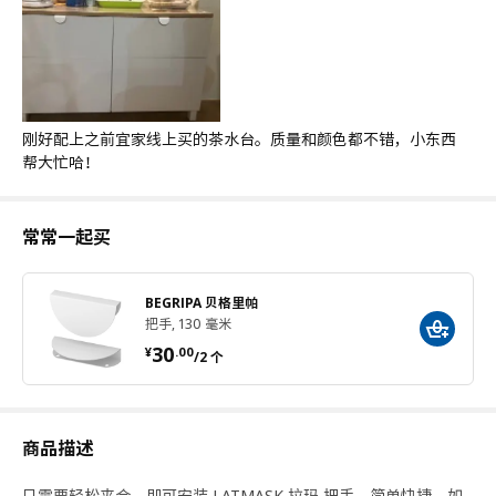
刚好配上之前宜家线上买的茶水台。质量和颜色都不错，小东西
帮大忙哈！
常常一起买
BEGRIPA 贝格里帕
把手, 130 毫米
¥ 30.00/2 个
30
¥
.
00
/2 个
商品描述
只需要轻松夹合，即可安装 LATMASK 拉玛 把手，简单快捷。如