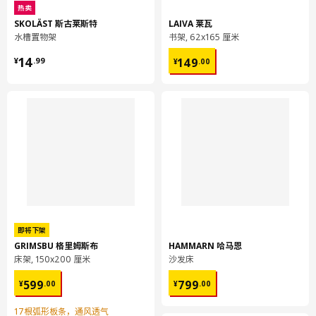
热卖
SKOLÄST 斯古莱斯特
LAIVA 莱瓦
LÅNGFJÄLL 隆菲尔
水槽置物架
书架, 62x165 厘米
星形底座，4根支腿
¥ 14.99
¥ 149.00
14
149
¥
.
99
¥
.
00
904.105.35
高度
19 厘米
长度
44 厘米
净重
2.85 公斤
容量
33.4 公升
重量
3.41 公斤
宽度
41 厘米
包装数量
1
即将下架
高度
22 厘米
GRIMSBU 格里姆斯布
HAMMARN 哈马恩
床架, 150x200 厘米
沙发床
长度
52 厘米
¥ 599.00
¥ 799.00
净重
1.76 公斤
599
799
¥
.
00
¥
.
00
容量
56.7 公升
17根弧形板条，通风透气