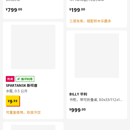
星形底座，4根支腿
¥ 799.00
¥ 199.00
799
199
¥
.
00
¥
.
00
星形底架:
铝, 环氧/聚酯粉末涂层
三层车库，搭配积木乐趣多
星形底座，4根支腿
锁定装置:
钢, 钢, 环氧/聚酯粉末涂层
椅扶手
铝, 环氧/聚酯粉末涂层
组装说明和文件
货号
组装手册
热卖
循环利用
SPARTANSK 斯坝唐
LÅNGFJÄLL 隆菲尔 星形底座，4根支
904.105.35
腿
水瓶, 0.5 公升
BILLY 毕利
LÅNGFJÄLL 隆菲尔 椅扶手
503.205.70
¥ 9.99
书柜，带可折叠桌, 80x33/112x106 厘米
9
¥
.
99
¥ 999.00
999
货号
相关文件
¥
.
00
可重复使用，存放冷饮
LÅNGFJÄLL 隆菲尔 高背椅面
603.324.45
LÅNGFJÄLL 隆菲尔 星形底座，4根支
904.105.35
腿