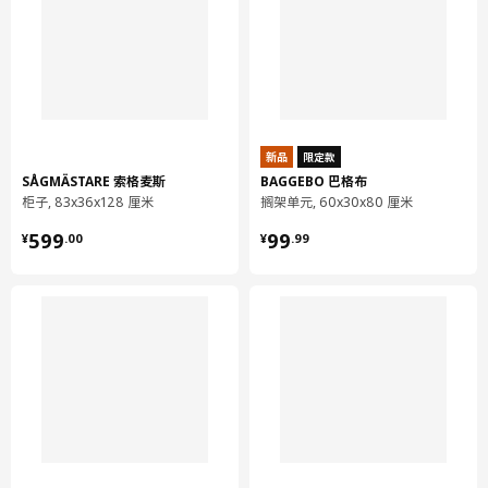
最小座高
43 厘米
最大座高
53 厘米
包装信息
此商品包含4个包装
新品
限定款
LÅNGFJÄLL 隆菲尔
SÅGMÄSTARE 索格麦斯
BAGGEBO 巴格布
高背椅面
柜子, 83x36x128 厘米
搁架单元, 60x30x80 厘米
¥ 599.00
¥ 99.99
603.324.45
599
99
¥
.
00
¥
.
99
高度
54 厘米
长度
59 厘米
净重
6.07 公斤
容量
169.6 公升
重量
6.20 公斤
宽度
54 厘米
包装数量
1