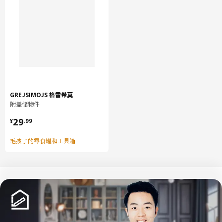
LÅNGFJÄLL 隆菲尔 椅扶手
503.205.70
GREJSIMOJS 格雷希莫
附盖储物件
¥ 29.99
29
¥
.
99
毛孩子的零食罐和工具箱