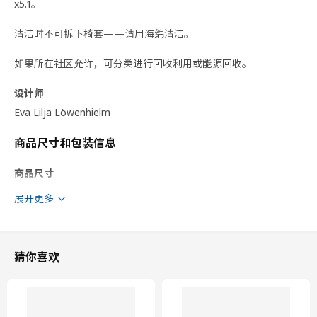
x5.1。
清洁时不可拆下椅套——请用海绵清洁。
如果所在社区允许，可分类进行回收利用或能源回收。
设计师
Eva Lilja Löwenhielm
商品尺寸和包装信息
商品尺寸
展开更多
经检测，符合
110 公斤
宽度
67 厘米
深度
67 厘米
猜你喜欢
最大高度
104 厘米
座宽
53 厘米
座深
41 厘米