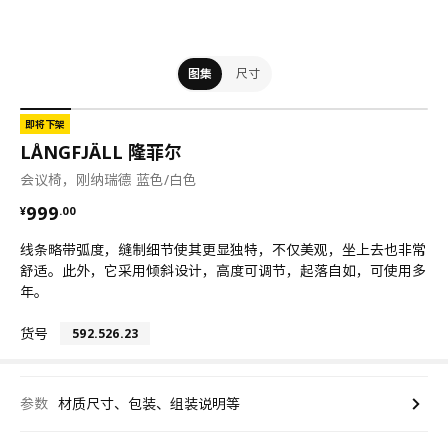
图集
尺寸
即将下架
LÅNGFJÄLL 隆菲尔
会议椅，刚纳瑞德 蓝色/白色
¥ 999.00
999
¥
.
00
线条略带弧度，缝制细节使其更显独特，不仅美观，坐上去也非常
舒适。此外，它采用倾斜设计，高度可调节，起落自如，可使用多
年。
货号
592.526.23
参数
材质尺寸、包装、组装说明等