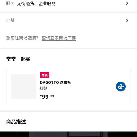
服务
无忧退货、企业服务
地址
想前往商场选购？
查询宜家商场库存
常常一起买
热卖
DAGOTTO 达格托
脚踏
¥ 99.99
99
¥
.
99
商品描述