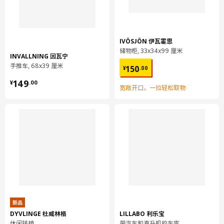
保养说明和环境和材料
保养说明
IVÖSJÖN 伊瓦霍恩
吸尘清洁。
储物柜, 33x34x99 厘米
INVALLNING 因瓦宁
用抹布沾水擦拭即可。
¥ 150.00
手推车, 68x39 厘米
150
¥
.
00
¥ 149.00
用抹布沾水擦拭即可。
149
¥
.
00
宽敞开口，一拉轻松取物
环境和材料
高背椅面
面料:
100% 聚酯纤维（至少90%再生材料）
高背椅面
座:
钢, 钢
高背椅面
新品
座填料:
DYVLINGE 杜威林格
LILLABO 利乐宝
高弹聚氨脂海绵65公斤/立方米。
休闲转椅
带汽车和直升机的车库