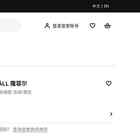
中文
|
EN
登录宜家账号
ÄLL 隆菲尔
纳瑞德 浅绿/黑色
00
选购？
查询宜家商场库存