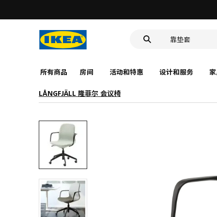
深盘
食品盒
靠垫套
深盘
食品盒
所有商品
房间
活动和特惠
设计和服务
家
LÅNGFJÄLL 隆菲尔 会议椅