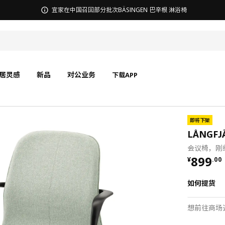
无锡商场发票事宜沟通
居灵感
新品
对公业务
下载APP
即将下架
LÅNGFJ
会议椅，刚
¥ 899.
899
¥
.
00
如何提货
想前往商场