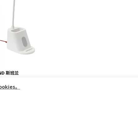
ND 斯班兰
kies。
9