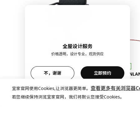
全屋设计服务
价格透明，设计专业，现货供应
热卖
节能
不，谢谢
立即预约
RENBERGET 伦贝特
SPANNLA
转椅
LED工作灯
查看更多有关浏览器Coo
宜家官网使用Cookies,让浏览器更简单。
¥ 349.00
¥ 79.9
349
79
¥
.
00
¥
.
99
若您继续保持浏览宜家官网，我们将默认您接受Cookies。
舒适、轻便、易于移动
猜你喜欢