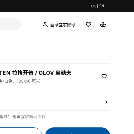
中文
|
EN
登录宜家账号
PTEN 拉格开普 / OLOV 奥勒夫
/白色，120x60 厘米
00
选购？
查询宜家商场库存