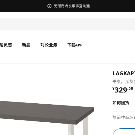
无锡商场发票事宜沟通
居灵感
新品
对公业务
下载APP
LAGKA
书桌，深灰色
¥ 329.
329
¥
.
00
如何提货
想前往商场