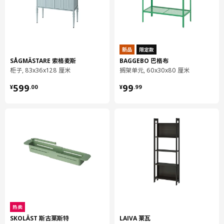
净重
8.12 公斤
容量
29.9 公升
重量
8.75 公斤
宽度
61 厘米
新品
限定款
SÅGMÄSTARE 索格麦斯
BAGGEBO 巴格布
包装数量
1
柜子, 83x36x128 厘米
搁架单元, 60x30x80 厘米
¥ 599.00
¥ 99.99
599
99
¥
.
00
¥
.
99
KRILLE 克瑞尔
附脚轮桌腿
102.502.58
高度
11 厘米
长度
60 厘米
净重
1.17 公斤
容量
6.6 公升
重量
1.20 公斤
热卖
宽度
11 厘米
SKOLÄST 斯古莱斯特
LAIVA 莱瓦