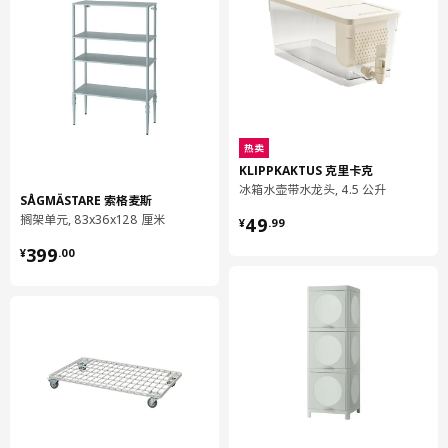
热卖
KLIPPKAKTUS 克里卡克
冰箱水壶带水龙头, 4.5 公升
SÅGMÄSTARE 索格麦斯
¥ 49.99
搁架单元, 83x36x128 厘米
49
¥
.
99
¥ 399.00
399
¥
.
00