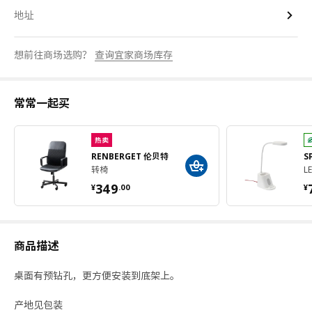
地址
想前往商场选购？
查询宜家商场库存
常常一起买
热卖
RENBERGET 伦贝特
S
转椅
L
¥ 349.00
¥
349
¥
.
00
¥
商品描述
桌面有预钻孔，更方便安装到底架上。
产地见包装