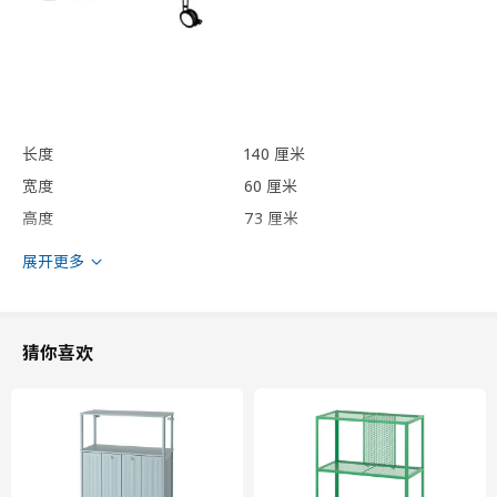
长度
140 厘米
宽度
60 厘米
高度
73 厘米
展开更多
包装信息
此商品包含5个包装
LAGKAPTEN 拉格开普
猜你喜欢
桌面
104.608.12
高度
4 厘米
长度
141 厘米