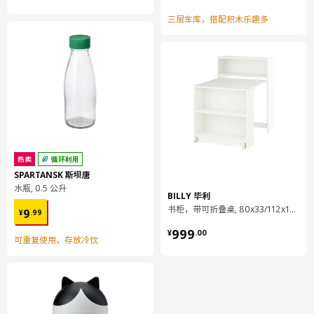
三层车库，搭配积木乐趣多
热卖
循环利用
SPARTANSK 斯坝唐
水瓶, 0.5 公升
BILLY 毕利
¥ 9.99
书柜，带可折叠桌, 80x33/112x106 厘米
9
¥
.
99
¥ 999.00
999
¥
.
00
可重复使用，存放冷饮