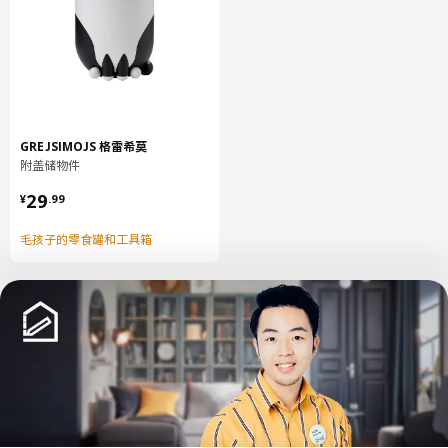
GREJSIMOJS 格雷希莫
附盖储物件
¥ 29.99
29
¥
.
99
毛孩子的零食罐和工具箱
中文
English