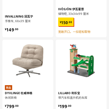
IVÖSJÖN 伊瓦霍恩
储物柜, 33x34x99 厘米
INVALLNING 因瓦宁
¥ 150.00
手推车, 68x39 厘米
150
¥
.
00
¥ 149.00
149
¥
.
00
宽敞开口，一拉轻松取物
新品
DYVLINGE 杜威林格
LILLABO 利乐宝
休闲转椅
带汽车和直升机的车库
¥ 799.00
¥ 199.00
799
199
¥
.
00
¥
.
00