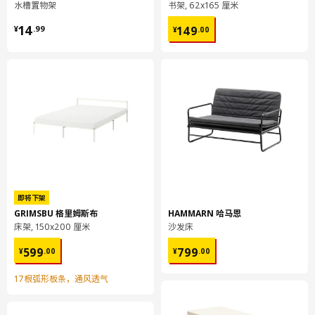
包装数量
4
水槽置物架
书架, 62x165 厘米
¥ 14.99
¥ 149.00
14
149
¥
.
99
¥
.
00
保养说明和环境和材料
环境和材料
桌面
纤维板, 丙烯酸漆, 塑料封边, 蜂窝结构纸质填充物（至少70%再生
材料）, 刨花板, 丙烯酸清漆, 纤维板
附脚轮桌腿
钢, 环氧/聚酯粉末涂层
即将下架
组装说明和文件
GRIMSBU 格里姆斯布
HAMMARN 哈马恩
床架, 150x200 厘米
沙发床
货号
组装手册
¥ 599.00
¥ 799.00
599
799
¥
.
00
¥
.
00
KRILLE 克瑞尔 附脚轮桌腿
102.502.58
17根弧形板条，通风透气