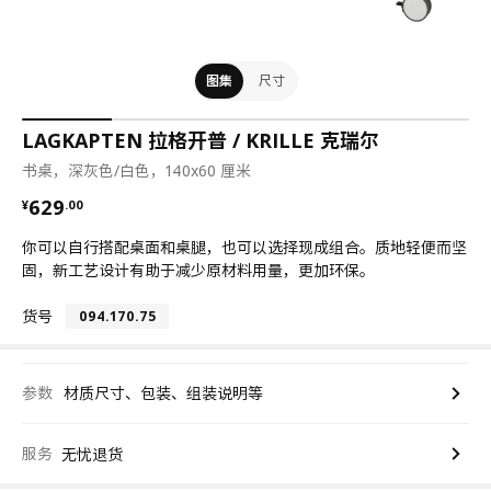
图集
尺寸
LAGKAPTEN 拉格开普 / KRILLE 克瑞尔
书桌，深灰色/白色，140x60 厘米
¥ 629.00
629
¥
.
00
你可以自行搭配桌面和桌腿，也可以选择现成组合。质地轻便而坚
固，新工艺设计有助于减少原材料用量，更加环保。
货号
094.170.75
参数
材质尺寸、包装、组装说明等
服务
无忧退货