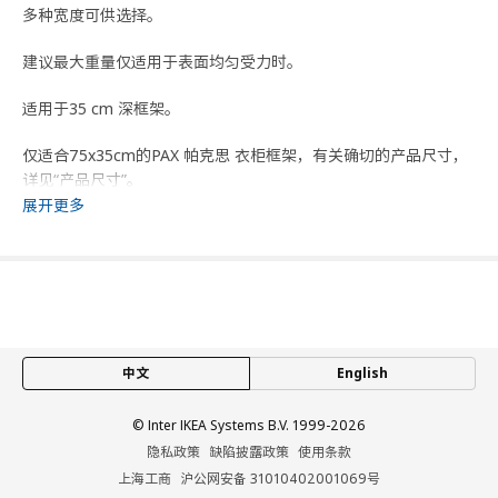
多种宽度可供选择。
建议最大重量仅适用于表面均匀受力时。
适用于35 cm 深框架。
仅适合75x35cm的PAX 帕克思 衣柜框架，有关确切的产品尺寸，
详见“产品尺寸”。
展开更多
设计师
Ehlén Johansson
商品尺寸和包装信息
商品尺寸
中文
English
宽度
71.1 厘米
框架，宽
75 厘米
© Inter IKEA Systems B.V. 1999-2026
深度
34.6 厘米
隐私政策
缺陷披露政策
使用条款
上海工商
沪公网安备 31010402001069号
高度
4.2 厘米