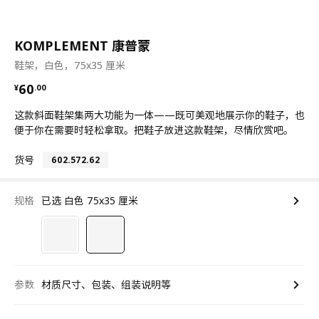
KOMPLEMENT 康普蒙
鞋架，白色，75x35 厘米
¥ 60.00
60
¥
.
00
这款斜面鞋架集两大功能为一体——既可美观地展示你的鞋子，也
便于你在需要时轻松拿取。把鞋子放进这款鞋架，尽情欣赏吧。
货号
602.572.62
规格
已选 白色 75x35 厘米
参数
材质尺寸、包装、组装说明等