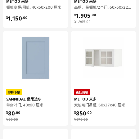
METOD 米多
METOD 米多
搁板高柜/网篮, 40x60x200 厘米
高柜，带搁板/2个门, 60x60x220 厘米
¥ 1905.00
1,905
¥ 1150.00
¥
.
00
1,150
¥
.
00
¥ 1965.00
¥
1,965
.
00
即将下架
更低价格
SANNIDAL 桑尼达尔
METOD 米多
带合叶门, 40x60 厘米
双玻璃门吊柜, 80x37x40 厘米
¥ 80.00
¥ 850.00
80
850
¥
.
00
¥
.
00
¥ 90.00
¥ 970.00
¥
90
.
00
¥
970
.
00