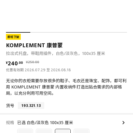
即将下架
KOMPLEMENT 康普蒙
拉出式托盘，带鞋用插件，白色/淡灰色，100x35 厘米
¥ 240.00
¥ 250.00
240
¥
250
.
00
¥
.
00
优惠有效期 2026.07.29 至 2026.08.18
无论你的衣柜需要存放很多的鞋子、毛衣还是珠宝、配饰，都可利
用 KOMPLEMENT 康普蒙 内置收纳件打造出贴合需求的内部格
局，以充分利用可用空间。
货号
193.321.13
规格
已选 白色/淡灰色 100x35 厘米