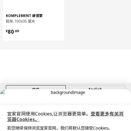
KOMPLEMENT 康普蒙
鞋架, 100x35 厘米
¥ 80.00
80
¥
.
00
中文
English
© Inter IKEA Systems B.V. 1999-2026
隐私政策
缺陷披露政策
使用条款
宜家官网使用Cookies,让浏览器更简单。
查看更多有关浏
上海工商
沪公网安备 31010402001069号
览器Cookies。
全屋设计服务
沪ICP 备17055232 号
若您继续保持浏览宜家官网，我们将默认您接受Cookies。
宜家AI购物助手算法 网信算备310104755117001240013号
价格透明，设计专业，现货供应