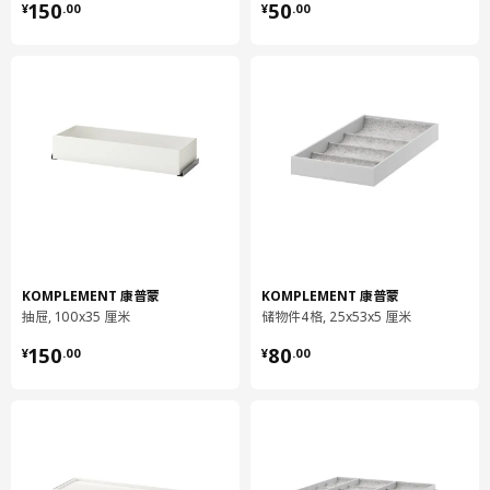
¥ 150.00
¥ 50.00
容量
20.9 公升
150
50
¥
.
00
¥
.
00
重量
0.39 公斤
宽度
30 厘米
包装数量
1
保养说明和环境和材料
保养说明
用布块沾中性清洁剂充分擦洗
用干净布块擦干
KOMPLEMENT 康普蒙
KOMPLEMENT 康普蒙
抽屉, 100x35 厘米
储物件4格, 25x53x5 厘米
环境和材料
¥ 150.00
¥ 80.00
150
80
¥
.
00
¥
.
00
拉出式托盘
抽屉前挡板:
实木, 纸制贴膜, 塑料封边
拉出式托盘
抽屉侧板/ 抽屉后挡板: