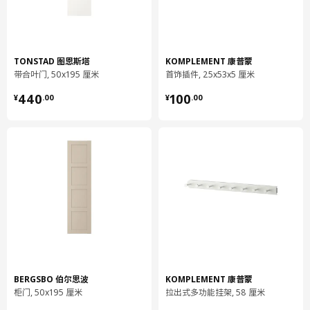
904.339.85
高度
4 厘米
长度
101 厘米
TONSTAD 图恩斯塔
KOMPLEMENT 康普蒙
净重
3.10 公斤
带合叶门, 50x195 厘米
首饰插件, 25x53x5 厘米
容量
14.9 公升
¥ 440.00
¥ 100.00
440
100
¥
.
00
¥
.
00
重量
3.75 公斤
宽度
35 厘米
包装数量
1
KOMPLEMENT 康普蒙
拉出式托盘鞋子收纳件
904.465.58
高度
8 厘米
长度
90 厘米
BERGSBO 伯尔思波
KOMPLEMENT 康普蒙
净重
0.38 公斤
柜门, 50x195 厘米
拉出式多功能挂架, 58 厘米