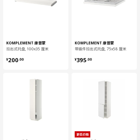
纤维板, 纸制贴膜, 塑料封边
拉出式托盘
抽屉底板:
纤维板, 纸制贴膜
拉出式托盘鞋子收纳件
100%聚酯纤维
KOMPLEMENT 康普蒙
KOMPLEMENT 康普蒙
拉出式托盘, 100x35 厘米
带插件拉出式托盘, 75x58 厘米
组装说明和文件
¥ 200.00
¥ 395.00
200
395
¥
.
00
¥
.
00
货号
组装手册
KOMPLEMENT 康普蒙 拉出式托盘
904.339.85
KOMPLEMENT 康普蒙 拉出式托盘鞋
904.465.58
子收纳件
更低价格