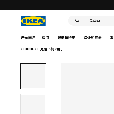
洗脸池
食品盒
靠垫套
洗脸池
食品盒
所有商品
房间
活动和特惠
设计和服务
家
KLUBBUKT 克鲁卜柯 柜门