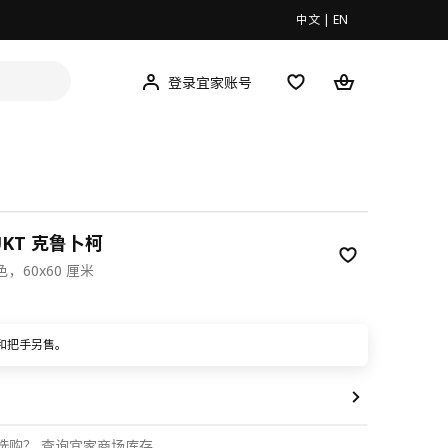
中文
|
EN
登录宜家账号
UKT 克鲁卜柯
，60x60 厘米
0
和把手另售。
选购？
查询宜家商场库存