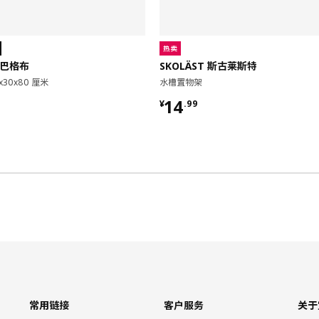
热卖
 巴格布
SKOLÄST 斯古莱斯特
x30x80 厘米
水槽置物架
9
¥ 14.99
14
¥
.
99
常用链接
客户服务
关于