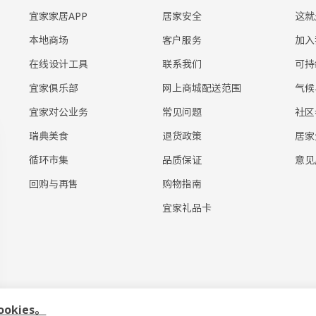
宜家家居APP
居家安全
这就
本地商场
客户服务
加入
在线设计工具
联系我们
可持
宜家俱乐部
网上商城配送范围
气候
宜家对公业务
常见问题
社区
瑞典美食
退货政策
居家
循环市集
品质保证
意见
回购与再售
购物指南
宜家礼品卡
kies。
露政策
|
使用条款
|
上海工商
|
沪公网安备 31010402001069号
|
沪ICP 备1705