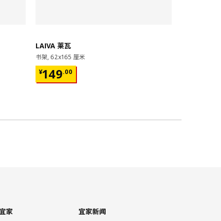
即将下架
LAIVA 莱瓦
GRIMSBU
书架, 62x165 厘米
床架, 150x20
¥ 149.00
¥ 599.
149
599
¥
.
00
¥
.
00
17根弧形板条
宜家
宜家新闻