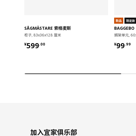
新品
限定款
SÅGMÄSTARE 索格麦斯
BAGGEBO
柜子, 83x36x128 厘米
搁架单元, 60
¥ 599.00
¥ 99.9
599
99
¥
.
00
¥
.
99
加入宜家俱乐部