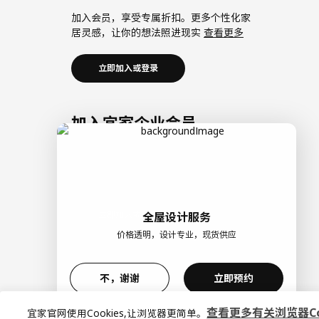
加入会员，享受专属折扣。更多个性化家
居灵感，让你的想法照进现实
查看更多
立即加入或登录
加入宜家企业会员
加入企业会员，享受会员6大权益以及专属
折扣。助力中小微企业共同成长。
查看更
多
立即加入或登录
全屋设计服务
价格透明，设计专业，现货供应
>
不，谢谢
立即预约
查看更多有关浏览器Coo
宜家官网使用Cookies,让浏览器更简单。
© Inter IKEA Systems B.V. 1999-2026
隐私政策
|
缺陷披