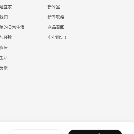
是宜家
新闻室
我们
新闻联络
续的日常生活
商品召回
与环境
牢牢固定！
参与
生活
反馈
5232 号
|