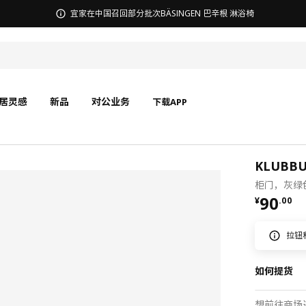
无锡商场发票事宜沟通
居灵感
新品
对公业务
下载APP
KLUBB
柜门，灰绿色
¥ 90.0
90
¥
.
00
拉钮
如何提货
想前往商场