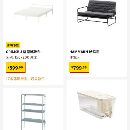
即将下架
GRIMSBU 格里姆斯布
HAMMARN 哈马恩
床架, 150x200 厘米
沙发床
¥ 599.00
¥ 799.00
599
799
¥
.
00
¥
.
00
17根弧形板条，通风透气