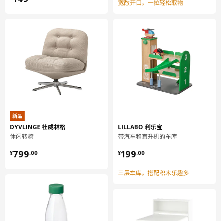
宽敞开口，一拉轻松取物
新品
DYVLINGE 杜威林格
LILLABO 利乐宝
休闲转椅
带汽车和直升机的车库
¥ 799.00
¥ 199.00
799
199
¥
.
00
¥
.
00
三层车库，搭配积木乐趣多