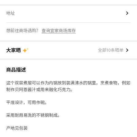
地址
想前往商场选购？
查询宜家商场库存
大家晒
全部10条晒单
商品描述
这个双层煮屉可以作为内锅放到装满沸水的锅里，烹煮食物，例如
制作贝阿恩酱汁或用来融化巧克力。
平底设计，可用作碗。
采用耐用易洗的不锈钢制成。
产地见包装