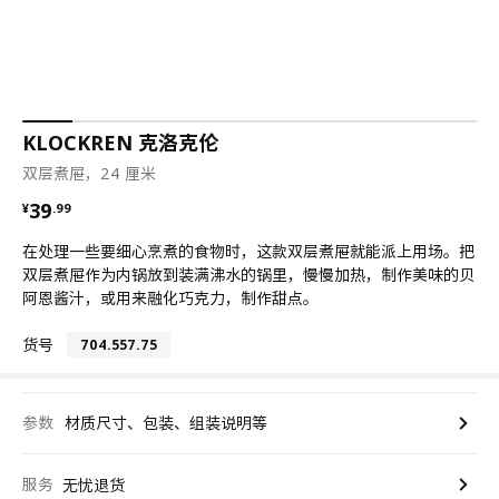
KLOCKREN 克洛克伦
双层煮屉，24 厘米
¥ 39.99
39
¥
.
99
在处理一些要细心烹煮的食物时，这款双层煮屉就能派上用场。把
双层煮屉作为内锅放到装满沸水的锅里，慢慢加热，制作美味的贝
阿恩酱汁，或用来融化巧克力，制作甜点。
货号
704.557.75
参数
材质尺寸、包装、组装说明等
服务
无忧退货