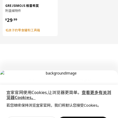
GREJSIMOJS 格雷希莫
附盖储物件
¥ 29.99
29
¥
.
99
毛孩子的零食罐和工具箱
中文
English
宜家官网使用Cookies,让浏览器更简单。
查看更多有关浏
© Inter IKEA Systems B.V. 1999-2026
览器Cookies。
隐私政策
缺陷披露政策
使用条款
全屋设计服务
若您继续保持浏览宜家官网，我们将默认您接受Cookies。
上海工商
沪公网安备 31010402001069号
价格透明，设计专业，现货供应
抱歉，该商品在所选地区暂时缺货。
相似推荐
沪ICP 备17055232 号
宜家AI购物助手算法 网信算备310104755117001240013号