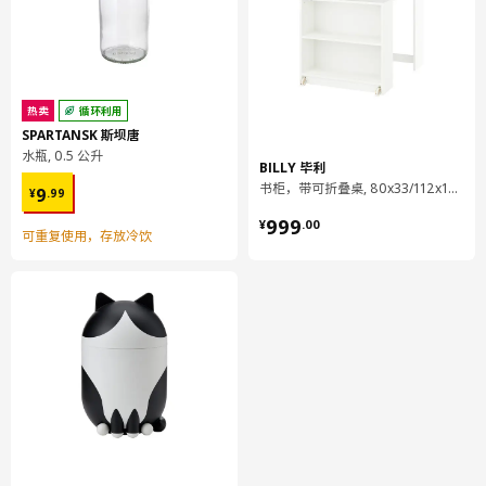
热卖
循环利用
SPARTANSK 斯坝唐
水瓶, 0.5 公升
BILLY 毕利
¥ 9.99
书柜，带可折叠桌, 80x33/112x106 厘米
9
¥
.
99
¥ 999.00
999
¥
.
00
可重复使用，存放冷饮