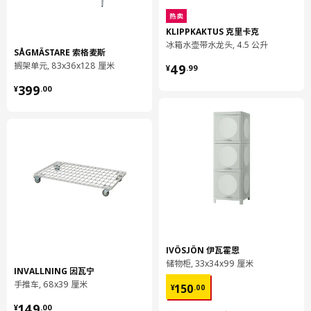
热卖
KLIPPKAKTUS 克里卡克
冰箱水壶带水龙头, 4.5 公升
SÅGMÄSTARE 索格麦斯
¥ 49.99
搁架单元, 83x36x128 厘米
49
¥
.
99
¥ 399.00
399
¥
.
00
IVÖSJÖN 伊瓦霍恩
储物柜, 33x34x99 厘米
INVALLNING 因瓦宁
¥ 150.00
手推车, 68x39 厘米
150
¥
.
00
¥ 149.00
149
¥
.
00