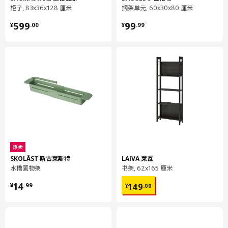
柜子, 83x36x128 厘米
搁架单元, 60x30x80 厘米
¥ 599.00
¥ 99.99
599
99
¥
.
00
¥
.
99
热卖
SKOLÄST 斯古莱斯特
LAIVA 莱瓦
水槽置物架
书架, 62x165 厘米
¥ 14.99
¥ 149.00
14
149
¥
.
99
¥
.
00