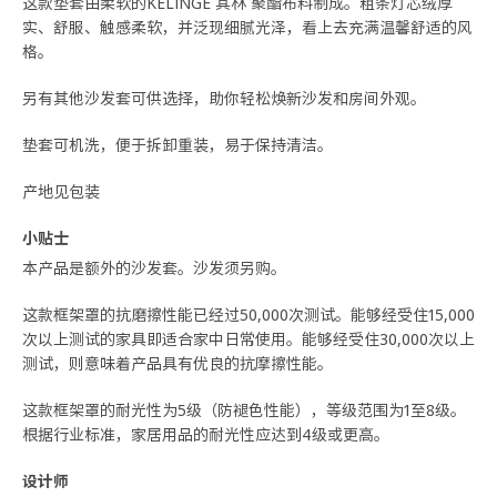
这款垫套由柔软的KELINGE 其林 聚酯布料制成。粗条灯芯绒厚
实、舒服、触感柔软，并泛现细腻光泽，看上去充满温馨舒适的风
格。
另有其他沙发套可供选择，助你轻松焕新沙发和房间外观。
垫套可机洗，便于拆卸重装，易于保持清洁。
产地见包装
小贴士
本产品是额外的沙发套。沙发须另购。
这款框架罩的抗磨擦性能已经过50,000次测试。能够经受住15,000
次以上测试的家具即适合家中日常使用。能够经受住30,000次以上
测试，则意味着产品具有优良的抗摩擦性能。
这款框架罩的耐光性为5级（防褪色性能），等级范围为1至8级。
根据行业标准，家居用品的耐光性应达到4级或更高。
设计师