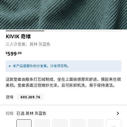
KIVIK 奇维
三人沙发套，其林 灰蓝色
¥ 599.00
599
¥
.
00
本产品是额外的沙发套。沙发须另购。
这款垫套由粗条灯芯绒制成，坐在上面倍感厚实舒适，摸起来也很
柔软。垫套表面泛现微妙光泽，且可拆卸机洗，易于保持清洁。
货号
605.269.76
规格
已选 其林 灰蓝色