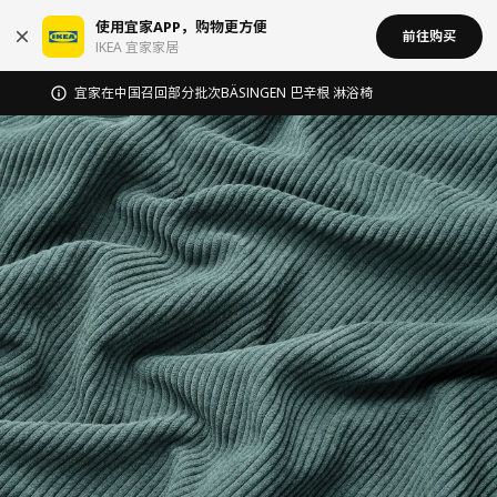
使用宜家APP，购物更方便
前往购买
IKEA 宜家家居
宜家在中国召回部分批次BÄSINGEN 巴辛根 淋浴椅