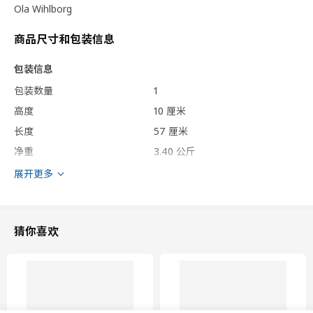
Ola Wihlborg
商品尺寸和包装信息
包装信息
包装数量
1
高度
10 厘米
长度
57 厘米
净重
3.40 公斤
容量
20.6 公升
展开更多
重量
3.83 公斤
宽度
37 厘米
猜你喜欢
保养说明和环境和材料
保养说明
可拆换套
可机洗，水温不超过40°C，应选标准洗涤程序。