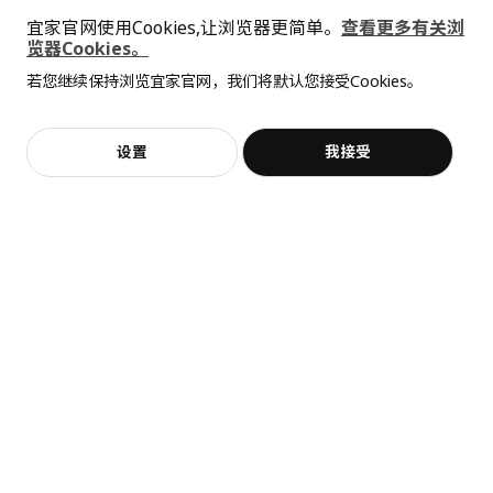
单独清洗。
宜家官网使用Cookies,让浏览器更简单。
查看更多有关浏
勿漂白
览器Cookies。
勿滚筒烘干
若您继续保持浏览宜家官网，我们将默认您接受Cookies。
抱歉，该商品在所选地区暂时缺货。
相似推荐
可熨烫，温度不超过150°C。
采用四氯乙烯和碳氢化合物，进行专业干洗，并选择标准洗涤程
序。
KIVIK 奇维
KIVIK 奇维
加入购物袋
立即购买
设置
我接受
三人沙发套
贵妃椅套
客服
收藏
环境和材料
¥ 599.00
¥ 700.00
599
700
¥
.
00
¥
.
00
100 %聚酯纤维（100%再生材料）
全屋设计服务
价格透明，设计专业，现货供应
组装说明和文件
货号
组装手册
不，谢谢
立即预约
KIVIK 奇维 三人沙发套
605.269.76