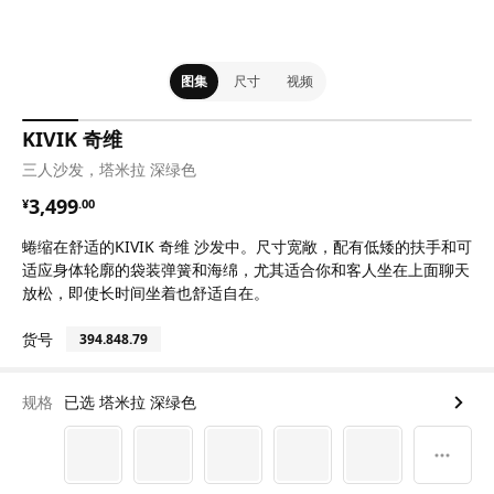
图集
尺寸
视频
KIVIK 奇维
三人沙发，塔米拉 深绿色
¥ 3499.00
3,499
¥
.
00
蜷缩在舒适的KIVIK 奇维 沙发中。尺寸宽敞，配有低矮的扶手和可
适应身体轮廓的袋装弹簧和海绵，尤其适合你和客人坐在上面聊天
放松，即使长时间坐着也舒适自在。
货号
394.848.79
规格
已选 塔米拉 深绿色