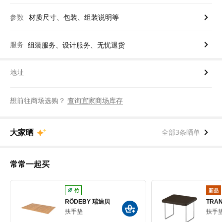
参数
材质尺寸、包装、组装说明等
服务
组装服务、设计服务、无忧退货
地址
想前往商场选购？
查询宜家商场库存
大家晒
全部3条晒单
常常一起买
竹
新品
RÖDEBY 瑞迪贝
TRA
扶手垫
扶手