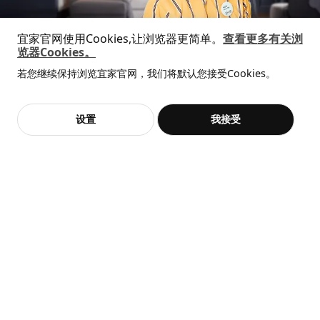
猜你喜欢
宜家官网使用Cookies,让浏览器更简单。
查看更多有关浏
览器Cookies。
全屋设计服务
若您继续保持浏览宜家官网，我们将默认您接受Cookies。
价格透明，设计专业，现货供应
抱歉，该商品在所选地区暂时缺货。
相似推荐
加入购物袋
立即购买
设置
我接受
不，谢谢
立即预约
客服
收藏
JÄTTEBO 耶特博
KIVIK 奇维
3人沙发
三人沙发
¥ 6000.00
¥ 2799.00
6,000
2,799
¥
.
00
¥
.
00